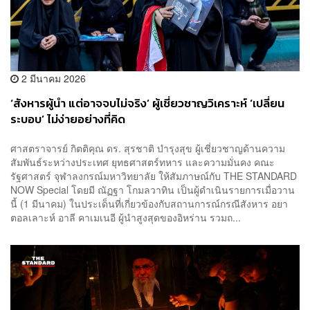
2 มีนาคม 2026
‘สังหารผู้นำ แต่อาจจบไม่จริง’ ผู้เชี่ยวชาญวิเคราะห์ ‘เปลี่ยน
ระบอบ’ ไม่ง่ายอย่างที่คิด
ศาสตราจารย์ กิตติคุณ ดร. สุรชาติ บำรุงสุข ผู้เชี่ยวชาญด้านความ
สัมพันธ์ระหว่างประเทศ ยุทธศาสตร์ทหาร และความมั่นคง คณะ
รัฐศาสตร์ จุฬาลงกรณ์มหาวิทยาลัย ให้สัมภาษณ์กับ THE STANDARD
NOW Special โดยมี ณัฏฐา โกมลวาทิน เป็นผู้ดำเนินรายการเมื่อวาน
นี้ (1 มีนาคม) ในประเด็นที่เกี่ยวข้องกับสถานการณ์กรณีสังหาร อยา
ตอลเลาะห์ อาลี คาเมเนอี ผู้นำสูงสุดของอิหร่าน รวมถ...