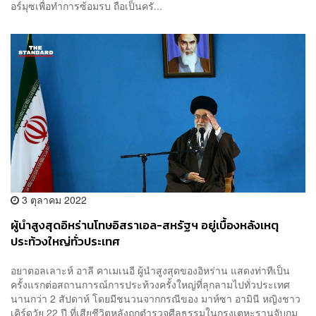
อร์มุซเพื่อทำการซ้อมรบ ถือเป็นครั...
3 ตุลาคม 2022
ผู้นำสูงสุดอิหร่านโทษอิสราเอล-สหรัฐฯ อยู่เบื้องหลังเหตุ
ประท้วงใหญ่ทั่วประเทศ
อยาตอลเลาะห์ อาลี คาเมเนอี ผู้นำสูงสุดของอิหร่าน แสดงท่าทีเป็น
ครั้งแรกต่อสถานการณ์การประท้วงครั้งใหญ่ที่ลุกลามไปทั่วประเทศ
นานกว่า 2 สัปดาห์ โดยมีชนวนจากกรณีของ มาห์ซา อามินี หญิงชาว
เคิร์ดวัย 22 ปี ที่เสียชีวิตหลังถูกตำรวจศีลธรรมในกรุงเตหะรานจับกุม