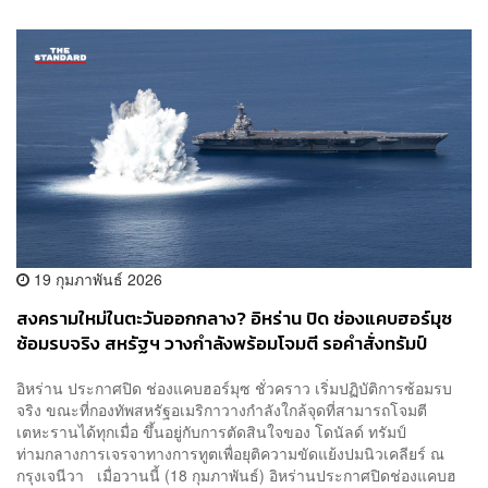
19 กุมภาพันธ์ 2026
สงครามใหม่ในตะวันออกกลาง? อิหร่าน ปิด ช่องแคบฮอร์มุซ
ซ้อมรบจริง สหรัฐฯ วางกำลังพร้อมโจมตี รอคำสั่งทรัมป์
อิหร่าน ประกาศปิด ช่องแคบฮอร์มุซ ชั่วคราว เริ่มปฏิบัติการซ้อมรบ
จริง ขณะที่กองทัพสหรัฐอเมริกาวางกำลังใกล้จุดที่สามารถโจมตี
เตหะรานได้ทุกเมื่อ ขึ้นอยู่กับการตัดสินใจของ โดนัลด์ ทรัมป์
ท่ามกลางการเจรจาทางการทูตเพื่อยุติความขัดแย้งปมนิวเคลียร์ ณ
กรุงเจนีวา เมื่อวานนี้ (18 กุมภาพันธ์) อิหร่านประกาศปิดช่องแคบฮ