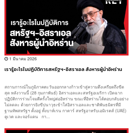
1 มีนาคม 2026
เรารู้อะไรในปฏิบัติการสหรัฐฯ-อิสราเอล สังหารผู้นำอิหร่าน
สถานการณ์ในภูมิภาคตะวันออกกลางก้าวเข้าสู่ความตึงเครียดถึงขีด
สุด หลังวานนี้ (28 กุมภาพันธ์) อิสราเอลและสหรัฐอเมริกา เปิดฉาก
ปฏิบัติการร่วมโจมตีครั้งใหญ่ต่ออิหร่าน ขณะที่อิหร่านโต้ตอบกลับอย่าง
ไม่ลดละ ด้วยการยิงขีปนาวุธเข้าใส่อิสราเอลและชาติพันธมิตรที่มี
ฐานทัพสหรัฐฯ ตั้งอยู่ ทั้งบาห์เรน กาตาร์ สหรัฐอาหรับเอมิเรตส์ (UAE)
คูเวต และจอร์แดน กา...