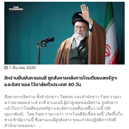
1 มีนาคม 2026
อิหร่านยืนยันคาเมเนอี ถูกสังหารหลังการโจมตีของสหรัฐฯ
และอิสราเอล ไว้อาลัยทั่วประเทศ 40 วัน
สื่อทางการอิหร่าน ทั้งสำนักข่าว Tasnim และสำนักข่าว Fars รายงา
นว่าอยาตอลเลาะห์ อาลี คาเมเนอี ผู้นำสูงสุดของอิหร่าน ถูกสังหาร
แล้วในการโจมตีของสหรัฐฯ และอิสราเอลที่ปะทุขึ้นวานนี้ (28
กุมภาพันธ์) โดย Fars รายงานว่า ‘การโจมตีอันขี้ขลาดนี้’ เกิดขึ้นใน
ช่วงเช้ามืดวานนี้ ซึ่งคาเมเนอีถูกสังหาร ขณะกำลังปฏิบัติภารกิจที่
สำนักงานของเขา ...