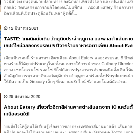
‘เวนิส’ จะเป็นจุดหมายปลายทางของนักท่องเที่ยวทั่วโลก และเป็นเมือง
ติกแล้ว วัฒนธรรมการกินก็โดดเด่นไม่แพ้กัน About Eatery ร้านอาหา
อิตาเลียนที่เปิดประตูต้อนรับเหล่าฟู้ดดี้ตั้...
12 มีนาคม 2021
TASTE: ‘เทคนิคดั้งเดิม วัตถุดิบประจำฤดูกาล และพาสต้าเส้นหา
เซปต์ใหม่ฉลองครบรอบ 5 ปีจากร้านอาหารอิตาเลียน About Ea
เดือนมีนาคมนี้ ร้านอาหารอิตาเลียน About Eatery ฉลองครบรอบ 5 ปีพอ
ทางร้านก็ได้ฤกษ์ปรับเมนูใหม่ทั้งหมดภายใต้การนำของ Culinary Directo
อย่าง เชฟโลเรนโซ รอสโซ ที่โฟกัสการปรุงอาหารด้วยเทคนิคดั้งเดิม ให
สำคัญกับการชูรสชาติของวัตถุดิบประจำฤดูกาล พร้อมทั้งปรับรูปแบบหน้
ให้มีความเป็น Grocery เล็กๆ ที่เหล่าคนรักไวน์ ชีส และโคลด์คัตสาม...
29 สิงหาคม 2020
About Eatery เที่ยวทั่วอิตาลีผ่านพาสต้าเส้นสดจาก 10 แคว้นตั
เหนือจรดใต้!
“ผมตั้งใจให้ผู้คนได้เรียนรู้เรื่องราวของประเทศอิตาลีผ่านพาสต้า เส้นพา
หนึ่งก็บอกอะไรได้หลายอย่างอยู่นะ” เชฟกาเบรียล (Gabriele Tozzo Lun