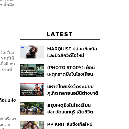
 นั่นคือ
LATEST
MARQUISE ปล่อยซิงเกิล
ว้เตรียม
และมิวสิกวิดีโอใหม่
ว แต่ให้
IRONIC ที่เสียดสีความ
ื้อพิเศษ
(PHOTO STORY): ย้อน
สัมพันธ์สุด Toxic
ร้านที่
เหตุกราดยิงในโรงเรียน
ต่างประเทศ ที่ผู้ก่อเหตุเป็น
มหาดไทยเร่งจัดระเบียบ
นักเรียน
ภูเก็ต ทลายนอมินีต่างชาติ
คุมเจ็ตสกี สางบริษัทฮุบ
ดือนแห่ง
สรุปเหตุยิงในโรงเรียน
ที่ดิน เคลียร์ใบอนุญาต
จังหวัดนนทบุรี เสียชีวิต
โรงแรมค้าง 7 ปี
รวม 8 ราย โฆษก ตร. เผย
an หรืออา
PP KRIT ส่งซิงเกิลใหม่
นอกจาก
ปมค้นประวัติคดีกราดยิงที่