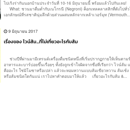
ไปเริงร่ากันนอกบ้านประจำวันที่ 10-16 มิถุนายนนี้ พร้อมแล้วไปกันเลย
What: ชวนมาดื่มด่ำกับเนโกรนี (Negroni) ค็อกเทลคลาสสิกที่ดังไปทั่ว
เอกลักษณ์ที่รสชาตินุ่มลึกด้วยส่วนผสมหลักจากเหล้าเวอร์มุท (Vermouth..
9 มิถุนายน 2017
เรื่องของ ไวน์ส้ม…ที่ไม่เกี่ยวอะไรกับส้ม
ช่วงปีที่ผ่านมามีเทรนด์เครื่องดื่มชนิดหนึ่งที่เริ่มปรากฏกายให้เห็นตาม
อาหารและบาร์บ่อยขึ้นเรื่อยๆ ทั้งยังถูกเข้าใจผิดจากชื่อที่เรียกว่า ไวน์ส้ม 
คืออะไร ใช่มิโมซาหรือเปล่า แล้วจะหอมหวานแบบส้มเขียวหวาน ส้มเช้ง
หรือส้มชนิดใดกันแน่ เราไปหาคำตอบมาให้แล้ว เกี่ยวอะไรกับส้ม &...