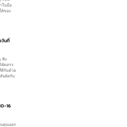
ต้าในมือ
ใต้ของ
ันที่
 ฟัง
้คัดสรร
่ดีกันด้วย
ัมผัสกับ
 10-16
ชวนคุณออก