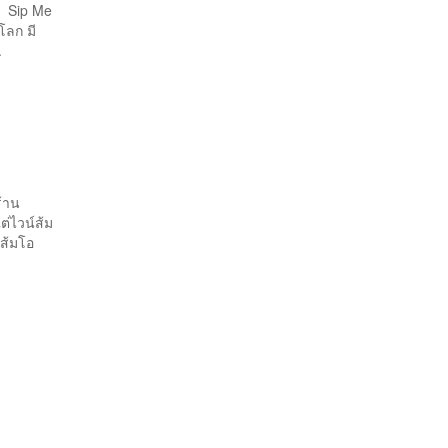
! Sip Me
โลก มี
.
ร้าน
แต่ไวน์ส้ม
 ส้มโอ