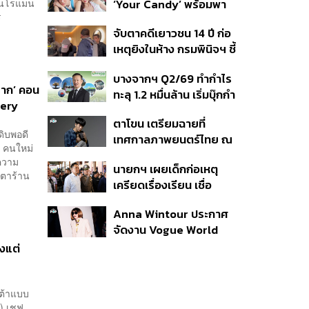
แสนโรแมน
‘Your Candy’ พร้อมพา
สหรัฐฯ
ร
ต้าเหนิง และ ณิชา ร่วมมิว
จับตาคดีเยาวชน 14 ปี ก่อ
สิกวิดีโอ
เหตุยิงในห้าง กรมพินิจฯ ชี้
ประพฤติดี-รับการรักษาต่อ
บางจากฯ Q2/69 ทำกำไร
เนื่อง ประเมินปล่อยตัว
ยาก’ คอน
ทะลุ 1.2 หมื่นล้าน เริ่มบุ๊กกำ
tery
ไร ‘SAF’ เชิงพาณิชย์ครั้ง
ตาโขน เตรียมฉายที่
แรก หนุนรายได้ครึ่งปีทะลุ
ดิบพอดี
เทศกาลภาพยนตร์ไทย ณ
3.2 แสนล้าน
r คนใหม่
ประเทศบราซิล
้ความ
นายกฯ เผยเด็กก่อเหตุ
าตาร้าน
เครียดเรื่องเรียน เชื่อ
เตรียมการเป็นขั้นตอน ชี้มี
Anna Wintour ประกาศ
กระสุนอีกกว่า 30 นัด หาก
จัดงาน Vogue World
ไม่จบชีวิตตัวเองอาจสูญ
2027 ที่ซานฟรานซิสโก
เสียเพิ่ม
้งแต่
สต้าแบบ
a) เชฟ