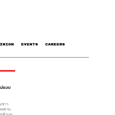
INION
EVENTS
CAREERS
หม่แบบ
บับชาว
ใหม่ตาม
ยกตัวเอง