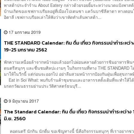
พาสต้าประจำร้าน About Eatery กล่าวด้วยรอยยิ้มระหว่างนวดแป้งพาส
บ้านเกิดของเชฟกาเบรียลอยู่ที่เมืองโปเตนซา แคว้นบาซีลีคาตา ทางตอน
อิตาลี เชฟกาเบรียลเล่าให้ฟังว่าเขาหัดทำเส้นพาสต้า...
17 มกราคม 2019
THE STANDARD Calendar: กิน ดื่ม เที่ยว กิจกรรมน่าทำระหว่างว
19-25 มกราคม 2562
พักความเหนื่อยล้าจากหน้าจอแล้วออกไปผ่อนคลายด้วยการชิมอาหารฟินๆ
ดนตรีสนุกๆ และชื่นชมศิลปะงามๆ ในกิจกรรมที่ทาง THE STANDARD ได
มาให้ในวีกนี้ แต่ก่อนจะออกไป อย่าลืมสวมหน้ากากป้องกันฝุ่นเพื่อสุขภาพที
Eat in Soi What: พบกับร้านค้าชุมชนและอาหารรสดั้งเดิมที่จะทำให้ได้ส
มรดกวัฒนธรรมย่านประวัติศาสตร์ธนบุรี...
9 มิถุนายน 2017
The Standard Calendar: กิน ดื่ม เที่ยว กิจกรรมน่าทำระหว่าง
มิ.ย. 2560
คอดนตรี นักกิน นักดื่ม ขอเชิญทางนี้ นี่คือกิจกรรมสนุกๆ ที่เราอยาก