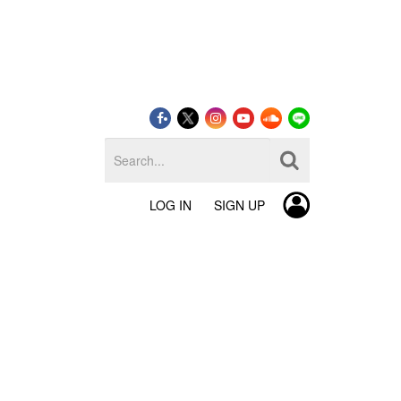
LOG IN
SIGN UP