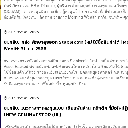
ภัทร์ ภัทรภูวดล FRM Director, ผู้บริหารฝ่ายกลยุทธ์การลงทุน บลจ.ไทยพ
(SCBAM) การลงทุนมีความเสี่ยง ผู้ลงทุนโปรดอ่านหนังสือชี้ชวนและศึก
ก่อนตัดสินใจลงทุน ติดตาม รายการ Morning Wealth ทุกวัน จันทร์ – ศุกร์
31 มกราคม 2025
ชมคลิป: ‘คลัง’ ศึกษาลุยออก Stablecoin ใหม่ ใช้ซื้อสินค้าได้ | 
Wealth 31 ม.ค. 2568
กระทรวงการคลังอยู่ระหว่างศึกษาออก Stablecoin ใหม่ 1 หมื่นล้านบาท 
Asset Backed พร้อมตั้งแพลตฟอร์มเทรดใหม่ เฟสต่อไปเตรียมเปิดให้ Sta
ใช้ซื้อสินค้าได้ด้วย รายละเอียดเป็นอย่างไร เปิดแผนยุทธศาสตร์ ก.ล.ต. พู
ศ. ดร.พรอนงค์ บุษราตระกูล เลขาธิการ ก.ล.ต. ทองคำพุ่งทะยาน: เตรียมก
รับมือลงทุนยุคราคาขาขึ้นอย่างไร พูดคุยกับ ปิยะ...
30 มกราคม 2025
ชมคลิป: แนวทางการลงทุนแบบ ‘เซียนพันล้าน’ ทริกดีๆ ที่มือใหม่รู
I NEW GEN INVESTOR (HL)
‘เซียนพันล้าน’ ก่อนลงทุนไม่ได้แค่หวังผลกำไรเร็ว พวกเขามีแนวคิดและกลย