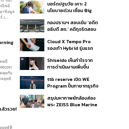
บอร์ดปฐมวัย เคาะ 2
าณิชย์
นโยบายด่วน เชื่อม Big
ษาข้อมูล
Data 13 หลักอุดช่องโหว่
 เ...
กองปราบฯ สอบเข้ม ‘อดีต
เด็กตกหล่น-ห้ามสอบ
อธิบดี สถ.’ คดีทุจริตสอบ
แข่งขันเด็กเล็ก เน้นเรียนรู้
ท้องถิ่น แจ้ง 6 ข้อหาหนัก
ผ่านการเล่น
Cloud X Tempo Pro
จ่อชง ป.ป.ช. 12 ส.ค. นี้
Morning
รองเท้า Hybrid รุ่นแรก
ของ On
Shiseido เห็นกำไรจาก
โดยมี
การดำเนินงานเพิ่มขึ้น
blecoin
ดคุยกับ
90.1% ในช่วงครึ่งแรกของ
ลยุทธ์
ttb reserve เปิด WE
ปี 2026
Program ปั้นทายาทธุรกิจ
รุ่นสองสานต่อความมั่งคั่ง
สรุปมหากาพย์กล้องส่อง
ตั้งเป้าขยายฐานลูกค้าแตะ
พระ ZEISS Blue Marine
11,000 ราย ดัน AUM
้แล้วรวย!
จากสัญญาผลิต 8.3 ล้าน
เติบโต 10% ต่อปีในอีก 3-5
สู่ข้อพิพาท ‘มาเวลล์ฯ’
ปีข้างหน้า
ฟ้อง ‘โทน บางแค’ ผิดนัด
ุทธ์ที่