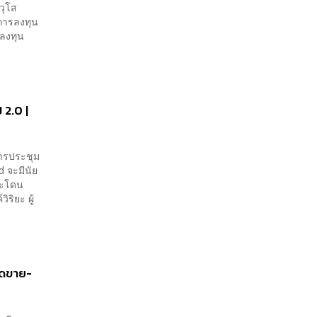
วุโส
การลงทุน
ใจลงทุน
 2.0 |
ารประชุม
 จะมีนัย
จะโดน
ิริยะ ผู้
อดขาย-