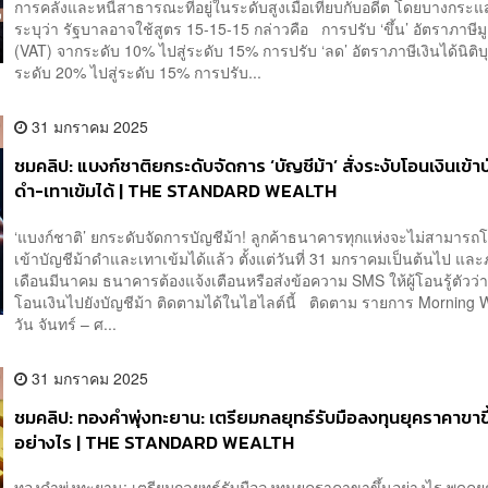
การคลังและหนี้สาธารณะที่อยู่ในระดับสูงเมื่อเทียบกับอดีต โดยบางกระแ
ระบุว่า รัฐบาลอาจใช้สูตร 15-15-15 กล่าวคือ การปรับ ‘ขึ้น’ อัตราภาษีมูล
(VAT) จากระดับ 10% ไปสู่ระดับ 15% การปรับ ‘ลด’ อัตราภาษีเงินได้นิติ
ระดับ 20% ไปสู่ระดับ 15% การปรับ...
31 มกราคม 2025
ชมคลิป: แบงก์ชาติยกระดับจัดการ ‘บัญชีม้า’ สั่งระงับโอนเงินเข้าบ
ดำ-เทาเข้มได้ | THE STANDARD WEALTH
‘แบงก์ชาติ’ ยกระดับจัดการบัญชีม้า! ลูกค้าธนาคารทุกแห่งจะไม่สามารถ
เข้าบัญชีม้าดำและเทาเข้มได้แล้ว ตั้งแต่วันที่ 31 มกราคมเป็นต้นไป แล
เดือนมีนาคม ธนาคารต้องแจ้งเตือนหรือส่งข้อความ SMS ให้ผู้โอนรู้ตัวว่
โอนเงินไปยังบัญชีม้า ติดตามได้ในไฮไลต์นี้ ติดตาม รายการ Morning W
วัน จันทร์ – ศ...
31 มกราคม 2025
ชมคลิป: ทองคำพุ่งทะยาน: เตรียมกลยุทธ์รับมือลงทุนยุคราคาขาขึ
อย่างไร | THE STANDARD WEALTH
ทองคำพุ่งทะยาน: เตรียมกลยุทธ์รับมือลงทุนยุคราคาขาขึ้นอย่างไร พูดคุยก