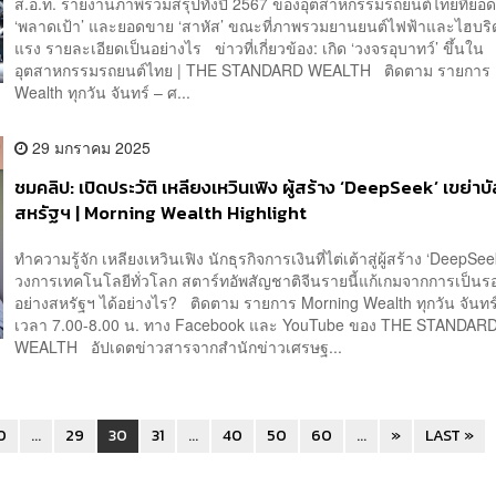
ส.อ.ท. รายงานภาพรวมสรุปทั้งปี 2567 ของอุตสาหกรรมรถยนต์ไทยที่ยอด
‘พลาดเป้า’ และยอดขาย ‘สาหัส’ ขณะที่ภาพรวมยานยนต์ไฟฟ้าและไฮบริ
แรง รายละเอียดเป็นอย่างไร ข่าวที่เกี่ยวข้อง: เกิด ‘วงจรอุบาทว์’ ขึ้นใน
อุตสาหกรรมรถยนต์ไทย | THE STANDARD WEALTH ติดตาม รายการ 
Wealth ทุกวัน จันทร์ – ศ...
29 มกราคม 2025
ชมคลิป: เปิดประวัติ เหลียงเหวินเฟิง ผู้สร้าง ‘DeepSeek’ เขย่าบั
สหรัฐฯ | Morning Wealth Highlight
ทำความรู้จัก เหลียงเหวินเฟิง นักธุรกิจการเงินที่ไต่เต้าสู่ผู้สร้าง ‘DeepSee
วงการเทคโนโลยีทั่วโลก สตาร์ทอัพสัญชาติจีนรายนี้แก้เกมจากการเป็นรอ
อย่างสหรัฐฯ ได้อย่างไร? ติดตาม รายการ Morning Wealth ทุกวัน จันทร์ 
เวลา 7.00-8.00 น. ทาง Facebook และ YouTube ของ THE STANDAR
WEALTH อัปเดตข่าวสารจากสำนักข่าวเศรษฐ...
0
...
29
30
31
...
40
50
60
...
»
LAST »