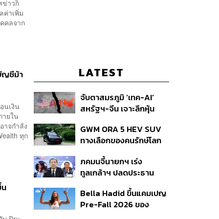
สข่าวก็
ค่าเพิ่ม
บุคคลจาก
LATEST
ัญชีม้า
จับตาสมรภูมิ ‘เทค-AI’
โอนเงิน
สหรัฐฯ-จีน เจาะลึกหุ้น
ะภายใน
กลุ่มได้-เสียประโยชน์ และ
าอาจกำลัง
GWM ORA 5 HEV SUV
กลยุทธ์จัดพอร์ตสู้ศึก
ealth ทุก
ทางเลือกของคนรักษ์โลก
Mega Trend 3-5 ปีข้าง
แบบค่อยเป็นค่อยไป
หน้า
ภคมนจี้นายกฯ เร่ง
ทูลเกล้าฯ ปลดประธาน
กสทช. ขณะ สว.เปรมศักดิ์
้น
Bella Hadid ขึ้นแคมเปญ
เสนอยุบกรรมการทั้งชุด
Pre-Fall 2026 ของ
แล้วสรรหาใหม่
แบรนด์ alo
ับ ปิยะ