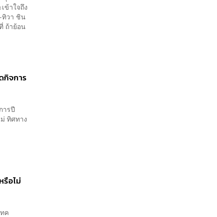
จ่ายหนี้-แอบระบุแบรนด์
ะเข้าใจถึง
-ทิวา ชิน
่ ถ้าย้อน
ิดกิจการ
การปี
ม่ ทิศทาง
รือไม่
เทค