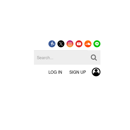
LOG IN
SIGN UP