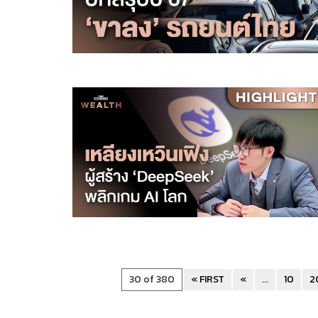
30 of 380
« FIRST
«
...
10
2