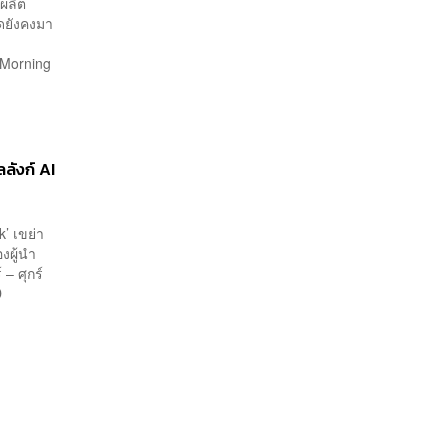
ผลิต
ดยังคงมา
Morning
ลลังก์ AI
k’ เขย่า
งผู้นำ
– ศุกร์
D