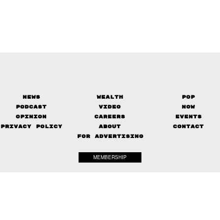
News
Wealth
Pop
Podcast
Video
Now
Opinion
Careers
Events
Privacy Policy
About
Contact
FOR ADVERTISING
MEMBERSHIP
© 2017-
2026
The Standard. All rights reserved.