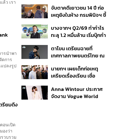
ต้าเหนิง และ ณิชา ร่วมมิว
แล้ว เรา
จับตาคดีเยาวชน 14 ปี ก่อ
สิกวิดีโอ
เหตุยิงในห้าง กรมพินิจฯ ชี้
ประพฤติดี-รับการรักษาต่อ
บางจากฯ Q2/69 ทำกำไร
เนื่อง ประเมินปล่อยตัว
bank
ทะลุ 1.2 หมื่นล้าน เริ่มบุ๊กกำ
ไร ‘SAF’ เชิงพาณิชย์ครั้ง
ตาโขน เตรียมฉายที่
แรก หนุนรายได้ครึ่งปีทะลุ
องการนำพา
เทศกาลภาพยนตร์ไทย ณ
3.2 แสนล้าน
รจัดการ
ประเทศบราซิล
นแปลงรูป
นายกฯ เผยเด็กก่อเหตุ
เครียดเรื่องเรียน เชื่อ
เตรียมการเป็นขั้นตอน ชี้มี
Anna Wintour ประกาศ
กระสุนอีกกว่า 30 นัด หาก
จัดงาน Vogue World
ไม่จบชีวิตตัวเองอาจสูญ
2027 ที่ซานฟรานซิสโก
เสียเพิ่ม
ตรียมดึง
่ตอนเปิด
กมองว่า
โดยรวบรวม