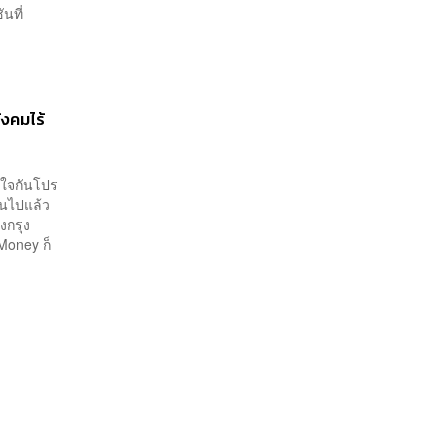
นที่
ังคมไร้
มใจกันโปร
ันไปแล้ว
งกรุง
Money ก็