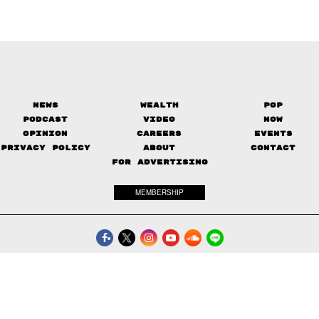
News
Wealth
Pop
Podcast
Video
Now
Opinion
Careers
Events
Privacy Policy
About
Contact
FOR ADVERTISING
MEMBERSHIP
© 2017-
2026
The Standard. All rights reserved.