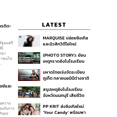
LATEST
ครดิต-
MARQUISE ปล่อยซิงเกิล
รัฐมนตรี
และมิวสิกวิดีโอใหม่
HE
IRONIC ที่เสียดสีความ
ยวยา
(PHOTO STORY): ย้อน
สัมพันธ์สุด Toxic
ระชาชนไป
เหตุกราดยิงในโรงเรียน
..
ต่างประเทศ ที่ผู้ก่อเหตุเป็น
มหาดไทยเร่งจัดระเบียบ
นักเรียน
ภูเก็ต ทลายนอมินีต่างชาติ
คุมเจ็ตสกี สางบริษัทฮุบ
ชย์และ
สรุปเหตุยิงในโรงเรียน
ที่ดิน เคลียร์ใบอนุญาต
จังหวัดนนทบุรี เสียชีวิต
โรงแรมค้าง 7 ปี
รวม 8 ราย โฆษก ตร. เผย
ื่อความ
PP KRIT ส่งซิงเกิลใหม่
ปมค้นประวัติคดีกราดยิงที่
มือนกับการ
‘Your Candy’ พร้อมพา
สหรัฐฯ
Point’