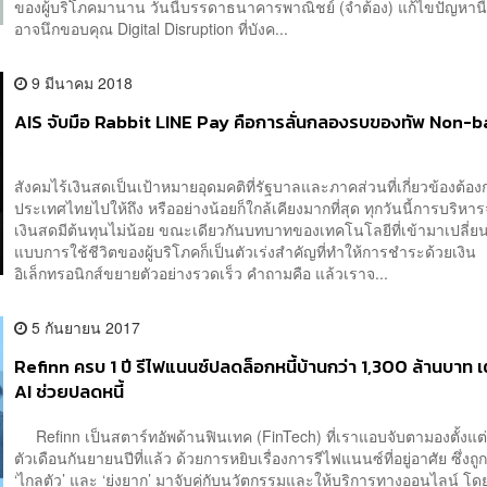
ของผู้บริโภคมานาน วันนี้บรรดาธนาคารพาณิชย์ (จำต้อง) แก้ไขปัญหานี้
อาจนึกขอบคุณ Digital Disruption ที่บังค...
9 มีนาคม 2018
AIS จับมือ Rabbit LINE Pay คือการลั่นกลองรบของทัพ Non-
สังคมไร้เงินสดเป็นเป้าหมายอุดมคติที่รัฐบาลและภาคส่วนที่เกี่ยวข้องต้
ประเทศไทยไปให้ถึง หรืออย่างน้อยก็ใกล้เคียงมากที่สุด ทุกวันนี้การบริหา
เงินสดมีต้นทุนไม่น้อย ขณะเดียวกันบทบาทของเทคโนโลยีที่เข้ามาเปลี่ย
แบบการใช้ชีวิตของผู้บริโภคก็เป็นตัวเร่งสำคัญที่ทำให้การชำระด้วยเงิน
อิเล็กทรอนิกส์ขยายตัวอย่างรวดเร็ว คำถามคือ แล้วเราจ...
5 กันยายน 2017
Refinn ครบ 1 ปี รีไฟแนนซ์ปลดล็อกหนี้บ้านกว่า 1,300 ล้านบาท เ
AI ช่วยปลดหนี้
Refinn เป็นสตาร์ทอัพด้านฟินเทค (FinTech) ที่เราแอบจับตามองตั้งแต
ตัวเดือนกันยายนปีที่แล้ว ด้วยการหยิบเรื่องการรีไฟแนนซ์ที่อยู่อาศัย ซึ่งถู
‘ไกลตัว’ และ ‘ยุ่งยาก’ มาจับคู่กับนวัตกรรมและให้บริการทางออนไลน์ 