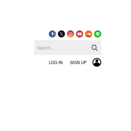
LOG IN
SIGN UP