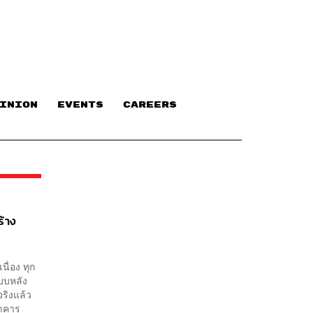
INION
EVENTS
CAREERS
ร้าง
นื่อง ทุก
ะบบหลัง
จริงแล้ว
นาคาร