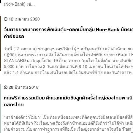
(Non-Bank) เช่...
12 เมษายน 2020
จับตาขยายมาตรการพักเงินต้น-ดอกเบี้ยกลุ่ม Non-Bank บัตรเ
ค่าผ่อนรถ
วันนี้ (12 เมษายน) ชาญกฤช เดชวิทักษ์ ผู้ช่วยรัฐมนตรีประจำสำนักนายก
ปฏิบัติงานกระทรวงการคลัง ให้สัมภาษณ์ทางโทรศัพท์กับรายการพิเศษ T
STANDARD ฝ่าวิกฤตโควิด-19 ถึงมาตรการ ‘คนไทยไม่ทิ้งกัน’ จ่ายเงินเยี
5,000 บาท ว่าในช่วง 3 วันแรกตั้งแต่วันที่ 8-10 เมษายน โอนเงินให้ป
แล้ว 1.4 ล้านคน การโอนเงินในรอบถัดไปวันจันทร์ที่ 13 และวันอังคารท.
28 มีนาคม 2018
เกมฟรีค่าธรรมเนียม ศึกแลกหมัดชิงลูกค้าครั้งใหญ่ของไทยพาณิ
กสิกรไทย
“มาช้ายังดีกว่าไม่มา” เป็นท่อนหนึ่งของเพลงที่ติดหูคนวัยมิลเลนเนียลส์ที่ส
หมายได้ดีทีเดียว ถึงเรื่องบางเรื่องถึงทำช้าหน่อยแต่ก็ยังดีกว่าไม่ได้ทำ เห
เก็บค่าธรรมเนียมการทำธุรกรรมที่ถือเป็นเรื่องยุ่งยากลำบากใจหรือ ‘Pain 