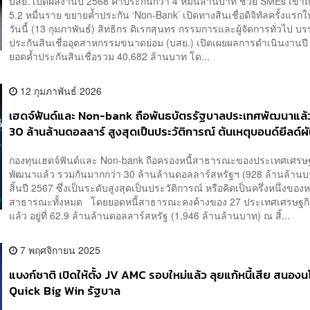
บสย. เปิดผลงานปี 2568 ค้ำประกันกว่า 4 หมื่นล้านบาท ช่วย SMEs เข้าถึง
5.2 หมื่นราย ขยายค้ำประกัน ‘Non-Bank’ เปิดทางสินเชื่อดิจิทัลครั้งแร
วันนี้ (13 กุมภาพันธ์) สิทธิกร ดิเรกสุนทร กรรมการและผู้จัดการทั่วไป บร
ประกันสินเชื่ออุตสาหกรรมขนาดย่อม (บสย.) เปิดเผยผลการดำเนินงานปี 
ยอดค้ำประกันสินเชื่อรวม 40,682 ล้านบาท โด...
12 กุมภาพันธ์ 2026
เฮดจ์ฟันด์และ Non-bank ถือพันธบัตรรัฐบาลประเทศพัฒนาแล้ว
30 ล้านล้านดอลลาร์ สูงสุดเป็นประวัติการณ์ ต้นเหตุบอนด์ยีลด์
หนัก ระเบิดเวลาตลาดเงินโลก
กองทุนเฮดจ์ฟันด์และ Non-bank ถือครองหนี้สาธารณะของประเทศเศรษฐ
พัฒนาแล้ว รวมกันมากกว่า 30 ล้านล้านดอลลาร์สหรัฐฯ (928 ล้านล้าน
สิ้นปี 2567 ซึ่งเป็นระดับสูงสุดเป็นประวัติการณ์ หรือคิดเป็นครึ่งหนึ่งของหน
สาธารณะทั้งหมด โดยยอดหนี้สาธารณะคงค้างของ 27 ประเทศเศรษฐก
แล้ว อยู่ที่ 62.9 ล้านล้านดอลลาร์สหรัฐ (1,946 ล้านล้านบาท) ณ สิ้...
7 พฤศจิกายน 2025
แบงก์ชาติ เปิดให้ตั้ง JV AMC รอบใหม่แล้ว ลุยแก้หนี้เสีย สนอง
Quick Big Win รัฐบาล