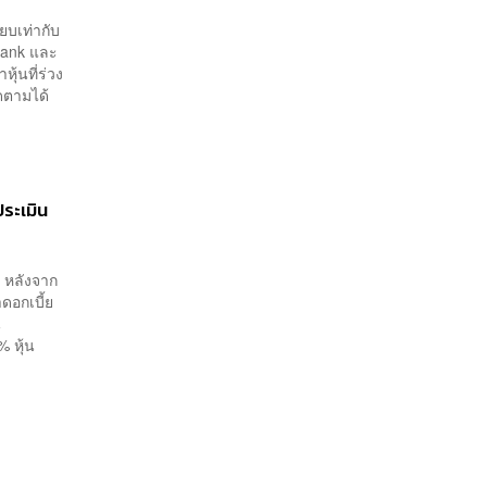
ยบเท่ากับ
 Bank และ
้นที่ร่วง
ิดตามได้
ระเมิน
) หลังจาก
อกเบี้ย
น
% หุ้น