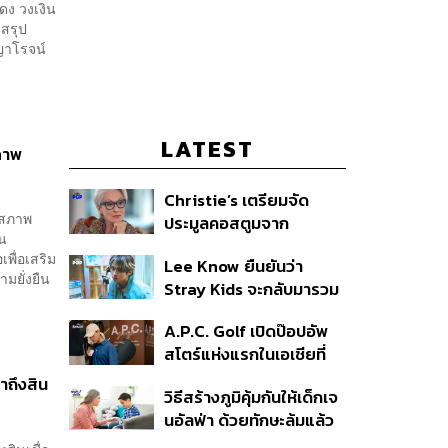
ดง วงเงิน
 สรุป
ญาโรจน์
LATEST
สภาพ
Christie’s เตรียมจัด
ิมสภาพ
ประมูลคอสตูมจาก
ใน
ภาพยนตร์ The Devil
เพื่อเสริม
Lee Know ยืนยันว่า
Wears Prada 2
ามยั่งยืน
Stray Kids จะกลับมารวม
ตัวกันอีกครั้ง หลังจากเข้า
A.P.C. Golf เปิดป๊อปอัพ
กรมรับใช้ชาติ
สโตร์แห่งแรกในเอเชียที่
ธนิยะ
าถึงสิน
วิธีสร้างภูมิคุ้มกันให้เด็กเจ
นอัลฟ่า ด้วยทักษะล้มแล้ว
ลุก