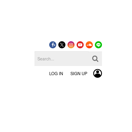
LOG IN
SIGN UP