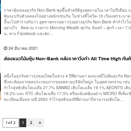
ราคาหุ้นของธุรกิจ Non-Bank พุ่งขึ้นทำสถิติสูงสุดภายในเวลาไม่กี่เดือน 
หุ้นจะปรับตัวลดลงไปอย่างหนักเช่นกัน ในช่วงที่โควิด-19 เริ่มแพร่ระบาด
นี้จะไปสำรวจกันว่า อุตสาหกรรมดาวรุ่งอย่างธุรกิจ Non-Bank ทำกำไรโด
อย่างไร ติดตาม รายการ Morning Wealth ทุกวัน จันทร์ – ศุกร์ เวลา 7.
น. ทาง Facebook และ&n...
24 มีนาคม 2021
ส่องแนวโน้มหุ้น Non-Bank หลังราคาวิ่งทำ All Time High กันถ
หนึ่งในธุรกิจดาวรุ่งของไทยในช่วง 4 ปีที่ผ่านมา คงจะหนีไม่พ้นธุรกิจ N
ซึ่งสะท้อนจากผลประกอบการของหลายบริษัทใหญ่ๆ ในอุตสาหกรรม เช่น
กำไรสุทธิเติบโตเฉลี่ย 27.7% SAWAD เติบโตเฉลี่ย 19.1% AEONTS เติบ
18.2% และ KTC เติบโตเฉลี่ย 17.3% หรือแม้แต่หุ้นอย่าง MICRO ที่เพิ่งเ
ทะเบียนเมื่อปลายปี 2563 กำไรสุทธิของปีที่ผ่านมาก็สามารถเติบโต...
1 of 2
1
2
»