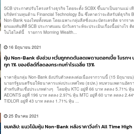
SCB ประกาศปรับโครงสร้างธุรกิจ โดยจะตั้ง SCBX ขึ้นมาเป็นยานแม่ เที
บริษัทร่วมทุนด้าน Financial Technology อื่น ซึ่งคาดว่าจะดิสรัปต์ธุรกิจ
Non-Bank ของไทยทั้งหมด โดยเฉพาะกลุ่มลีสซิ่งและบัตรเครดิต จากราคาหุ
ยกแผงทันทีที่ SCB ประกาศแผน นักวิเคราะห์จะประเมินเรื่องนี้อย่างไร ต
ในไฮไลต์นี้ รายการ Morning Wealth...
16 มิถุนายน 2021
หุ้น Non-Bank ยังอ่วม หวั่นถูกกดดันลดเพดานดอกเบี้ย โบรกฯ ป
ทุก 1% ของยีลด์ที่ลดลงกระทบกำไรเฉลี่ย 13%
ราคาหุ้นกลุ่ม Non-Bank ยังปรับตัวลดลงต่อเนื่องจากวานนี้ (15 มิถุนายน
นายกรัฐมนตรีขอให้ธนาคารแห่งประเทศไทย (ธปท.) ทบทวนเพดานอัตราด
สำหรับสินเชื่อประเภทต่างๆ โดยหุ้น KTC อยู่ที่ 66 บาท ลดลง 5.71% หุ้
AEONTS อยู่ที่ 196 บาท ลดลง 2.97% หุ้น MTC อยู่ที่ 60 บาท ลดลง 2.44
TIDLOR อยู่ที่ 43 บาท ลดลง 1.71% หุ้น ...
25 มีนาคม 2021
ชมคลิป: แนวโน้มหุ้น Non-Bank หลังราคาวิ่งทำ All Time High