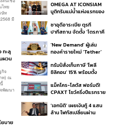
สินเชื่อ
OMEGA AT ICONSIAM
กในไทย
บูติกริมแม่น้ำแห่งแรกของ
รษัท
แบรนด์
2568 มี
ซาอุดีอาระเบีย ตุรกี
ปากีสถาน จัดตั้ง ‘ไตรภาคี
ความมั่นคงร่วม’ คืออะไร
‘New Demand’ ผู้เล่น
สำคัญอย่างไร
 ทะลุ
ทองคำรายใหม่ ‘Tether’
ผันผวน
ทรัมป์สั่งเก็บภาษี ‘โพลี
กิจ
ซิลิคอน’ 15% พร้อมตั้ง
บาท) ณ
ราคาขั้นต่ำ ตัดกำลังจีน
ี้
แม็คโคร-โลตัส ฟอร์มดี!
ิจพัฒนา
CPAXT โชว์ครึ่งปีแรกราย
ได้ทะลุ 2.6 แสนล้าน เร่ง
‘เอกนิติ’ เผยเงินกู้ 4 แสน
ปรับโฉมสาขาใหม่ดันพื้นที่
ล้าน โฟกัสเปลี่ยนผ่าน
เช่าโต
พลังงาน ลุ้น ‘ไทยช่วยไทย
นโยบาย
พลัส’ เฟส 2 รอประเมิน
ความเหมาะสม