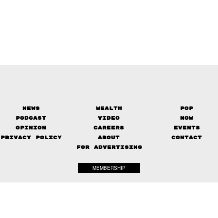
News
Wealth
Pop
Podcast
Video
Now
Opinion
Careers
Events
Privacy Policy
About
Contact
FOR ADVERTISING
MEMBERSHIP