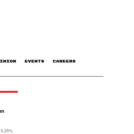
INION
EVENTS
CAREERS
าก
น 3.25%