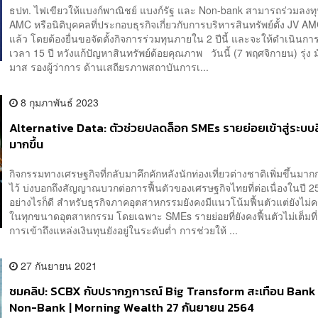
ธปท. ไฟเขียวให้แบงก์พาณิชย์ แบงก์รัฐ และ Non-bank สามารถร่วมลงทุ
AMC หรือนิติบุคคลที่ประกอบธุรกิจเกี่ยวกับการบริหารสินทรัพย์ตั้ง JV AM
แล้ว โดยต้องยื่นขอจัดตั้งกิจการร่วมทุนภายใน 2 ปีนี้ และจะให้ดำเนินก
เวลา 15 ปี หวังแก้ปัญหาสินทรัพย์ด้อยคุณภาพ วันนี้ (7 พฤศจิกายน) รุ่ง 
มาส รองผู้ว่าการ ด้านเสถียรภาพสถาบันการเ...
8 กุมภาพันธ์ 2023
Alternative Data: ตัวช่วยปลดล็อก SMEs รายย่อยเข้าสู่ระบบสิน
มากขึ้น
กิจกรรมทางเศรษฐกิจที่กลับมาคึกคักหลังนักท่องเที่ยวต่างชาติเพิ่มขึ้นมากก
ไว้ บ่งบอกถึงสัญญาณบวกต่อการฟื้นตัวของเศรษฐกิจไทยที่ต่อเนื่องในปี 2
อย่างไรก็ดี สำหรับธุรกิจภาคอุตสาหกรรมยังคงมีแนวโน้มฟื้นตัวแต่ยังไม่
ในทุกขนาดอุตสาหกรรม โดยเฉพาะ SMEs รายย่อยที่ยังคงฟื้นตัวไม่เต็มที่
การเข้าถึงแหล่งเงินทุนยังอยู่ในระดับต่ำ การช่วยให้ ...
27 กันยายน 2021
ชมคลิป: SCBX กับปรากฏการณ์ Big Transform สะเทือน Bank
Non-Bank | Morning Wealth 27 กันยายน 2564