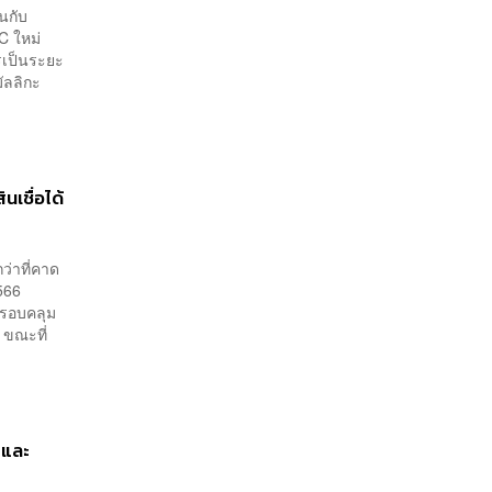
นกับ
C ใหม่
ารเป็นระยะ
มัลลิกะ
เชื่อได้
ว่าที่คาด
566
ครอบคลุม
 ขณะที่
 และ