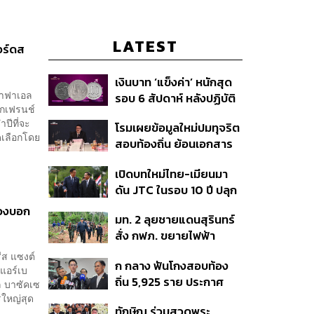
LATEST
อร์ดส
เงินบาท ‘แข็งค่า’ หนักสุด
ราฟาเอล
รอบ 6 สัปดาห์ หลังปฏิบัติ
ึกเฟรนช์
การแทรกแซงเยนของ
ปีที่จะ
โรมเผยข้อมูลใหม่ปมทุจริต
สหรัฐฯ-ญี่ปุ่น Standard
ดเลือกโดย
สอบท้องถิ่น ย้อนเอกสาร
Chartered เปิดเป้าสิ้นปีนี้
ประชุมปี 2567 พบชื่อ
จ่อแข็งต่อแตะ 32.50 บาท
เปิดบทใหม่ไทย-เมียนมา
อนุทิน จ่อสอบต่อเอี่ยว
ต่อดอลลาร์
ดัน JTC ในรอบ 10 ปี ปลุก
ตัดตอน ม.บูรพา หรือไม่
‘เส้นเลือดใหญ่’ ค้า
้องบอก
มท. 2 ลุยชายแดนสุรินทร์
ชายแดน ท่าเรือน้ำลึก
สั่ง กฟภ. ขยายไฟฟ้า
ทวาย
‘ปราสาทตาควาย–เนิน
รีส แซงต์
ก กลาง ฟันโกงสอบท้อง
350’ เสริมความมั่นคง
มแอร์เบ
ถิ่น 5,925 ราย ประกาศ
ชายแดน
ูล บาซัคเซ
บัญชีใหม่ 7 ส.ค. ส่วน 97
รใหญ่สุด
ทักษิณ ร่วมสวดพระ