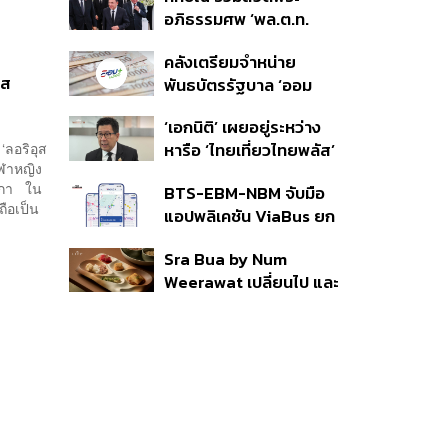
ราย รอ ป.ป.ช. ขีดเส้นแล้ว
อภิธรรมศพ ‘พล.ต.ท.
เสร็จ 31 ส.ค.
ผ่อน’ บิดา ‘พักตร์พิไล ทวี
คลังเตรียมจำหน่าย
สิน’ สิริอายุ 103 ปี แกนนำ
ดส
พันธบัตรรัฐบาล ‘ออม
เพื่อไทย-บุคคลหลาก
พลัส’ รอบถัดไป เร็วสุด 4
วงการร่วมอาลัย
‘เอกนิติ’ เผยอยู่ระหว่าง
ก.ย.นี้ อาจเพิ่มสัดส่วนการ
‘ลอริอุส
หารือ ‘ไทยเที่ยวไทยพลัส’
ขายแบบ Small Lot First
ีฬาหญิง
มีสิทธิใช้งบจากเงินกู้ 4
มากขึ้น
ริกา ใน
BTS-EBM-NBM จับมือ
แสนล้าน มั่นใจงบต่อ ‘ไทย
ถือเป็น
แอปพลิเคชัน ViaBus ยก
ช่วยไทย พลัส’ เฟส 2 มี
ระดับการติดตามตำแหน่ง
เพียงพอ
Sra Bua by Num
รถไฟฟ้า 3 สายแบบเรียล
Weerawat เปลี่ยนไป และ
ไทม์
นี่คือเหตุผลที่เราควรกลับ
ไปอีกครั้ง