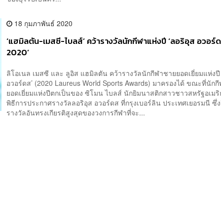
18 กุมภาพันธ์ 2020
‘แฮมิลตัน-เมสซี-ไบลส์’ คว้ารางวัลนักกีฬาแห่งปี ‘ลอริอุส อวอร์
2020’
ลิโอเนล เมสซี และ ลูอิส แฮมิลตัน คว้ารางวัลนักกีฬาชายยอดเยี่ยมแห่งปี 
อวอร์ดส’ (2020 Laureus World Sports Awards) มาครองได้ ขณะที่นักก
ยอดเยี่ยมแห่งปีตกเป็นของ ซิโมน ไบลส์ นักยิมนาสติกสาวชาวสหรัฐอเม
พิธีการประกาศรางวัลลอริอุส อวอร์ดส ที่กรุงเบอร์ลิน ประเทศเยอรมนี ซึ่ง
รางวัลอันทรงเกียรติสูงสุดของวงการกีฬาที่จะ...