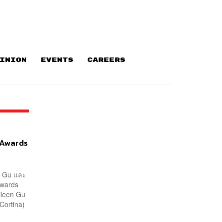
INION
EVENTS
CAREERS
s Awards
en Gu และ
Awards
ileen Gu
Cortina)