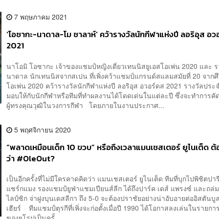
7 พฤษภาคม 2021
‘โอซากะ-นาดาล-โม ซาลาห์’ คว้ารางวัลนักกีฬาแห่งปี ลอริอุส อว
2021
นาโอมิ โอซากะ เจ้าของแชมป์หญิงเดี่ยวเทนนิสยูเอส​โอเพ่น 2020 และ 
นาดาล นักเทนนิสจากสเปน ที่เพิ่งคว้าแชมป์แกรนด์สแลมสมัยที่ 20 จากศ
โอเพ่น 2020 คว้ารางวัลนักกีฬาแห่งปี ลอริอุส อวอร์ดส 2021 รางวัลประจำ
มอบให้กับนักกีฬาหรือทีมที่ทำผลงานได้โดดเด่นในแต่ละปี ซึ่งจะทำการคั
ผู้ทรงคุณวุฒิในวงการกีฬา โดยภายในงานประกาศ...
5 พฤศจิกายน 2020
“พลาดเหมือนเด็ก 10 ขวบ” หรือถึงเวลาแมนเชสเตอร์ ยูไนเต็ด ต
ว่า #OleOut?
เป็นอีกครั้งที่ไม่มีใครคาดคิดว่า แมนเชสเตอร์​ ยูไนเต็ด ทีมที่บุกไปพิชิตปา
แชร์กแมง รองแชมป์ยูฟ่าแชมเปียนส์ลีก ได้ถึงปาร์ค เดส์ แพรงซ์ และถล่
ไลป์ซิก จ่าฝูงบุนเดสลีกา ถึง 5-0 จะต้องปราชัยอย่างน่าอับอายต่ออิสตันบ
เฮียร์ ทีมแชมป์ตุรกีที่เพิ่งจะก่อตั้งเมื่อปี 1990 ได้โอกาสลงเล่นในรายกา
ของยุโรปเป็นครั้...