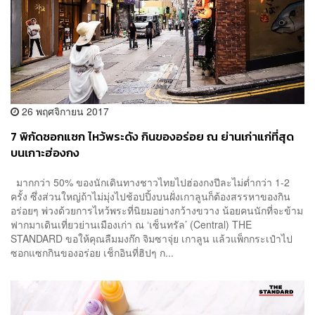
26 พฤศจิกายน 2017
7 พิกัดซอกแซก ไหว้พระดัง กินของอร่อย ณ ย่านเก่าแก่ที่สุด
บนเกาะฮ่องกง
มากกว่า 50% ของนักเดินทางชาวไทยไปฮ่องกงปีละไม่ต่ำกว่า 1-2
ครั้ง ซึ่งส่วนใหญ่ถ้าไม่มุ่งไปช้อปปิ้งบนฝั่งเกาลูนก็ต้องสรรหาของกิน
อร่อยๆ พ่วงด้วยการไหว้พระที่นิยมอย่างกว้างขวาง น้อยคนนักที่จะข้าม
ฟากมาเดินเที่ยวย่านเมืองเก่า ณ ‘เซ็นทรัล’ (Central) THE
STANDARD ขอให้คุณลืมมงก๊ก จิมซาจุ่ย เกาลูน แล้วแพ็กกระเป๋าไป
ซอกแซกกินของอร่อย เช็กอินที่ฮิปๆ ก...