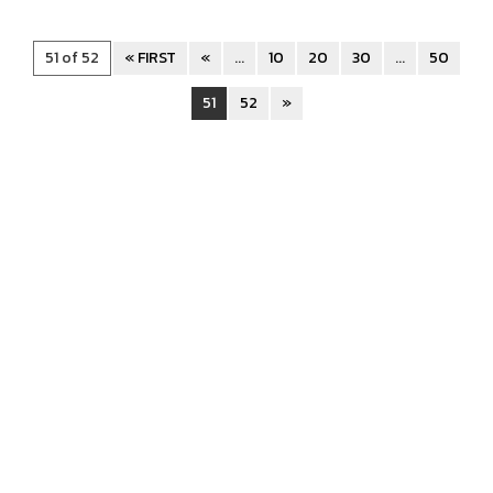
51 of 52
« FIRST
«
...
10
20
30
...
50
51
52
»