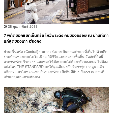
28 กุมภาพันธ์ 2018
7 พิกัดซอกแซกเซ็นทรัล ไหว้พระดัง กินของอร่อย ณ ย่านที่เก่า
แก่สุดของเกาะฮ่องกง
ย่านเซ็นทรัล (Central) บนเกาะฮ่องกงเป็นย่านเก่าแก่ ที่เต็มไปด้วยตึก
รามบ้านช่องแบบโคโลเนียล วิถีชีวิตแบบฮ่องกงพื้นถิ่น วัดศักดิ์สิทธิ์
อาหารอร่อย วิวสวยๆ และของให้ช้อปแบบไม่ต้องกลัวของหมด ไม่ต้อง
แย่งใคร THE STANDARD ขอให้คุณลืมมงก๊ก จิมซาจุ่ย เกาลูน แล้ว
แพ็กกระเป๋าไปซอกแซก กินของอร่อย เช็กอินที่ฮิปๆ กับเรา ณ ย่านที่
เก่าแก่สุดบนเกาะฮ่องกง ...