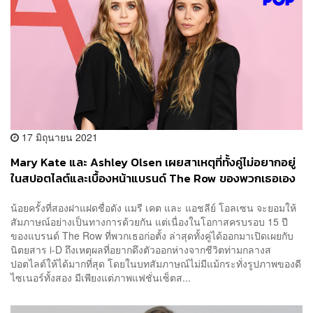
17 มิถุนายน 2021
Mary Kate และ Ashley Olsen เผยสาเหตุที่ทั้งคู่ไม่อยากอยู่
ในสปอตไลต์และเบื้องหน้าแบรนด์ The Row ของพวกเธอเอง
น้อยครั้งที่สองฝาแฝดชื่อดัง แมรี เคต และ แอชลีย์ โอลเซน จะยอมให้
สัมภาษณ์อย่างเป็นทางการด้วยกัน แต่เนื่องในโอกาสครบรอบ 15 ปี
ของแบรนด์ The Row ที่พวกเธอก่อตั้ง ล่าสุดทั้งคู่ได้ออกมาเปิดเผยกับ
นิตยสาร i-D ถึงเหตุผลที่อยากดึงตัวออกห่างจากชีวิตท่ามกลางส
ปอตไลต์ให้ได้มากที่สุด โดยในบทสัมภาษณ์ไม่มีแม้กระทั่งรูปภาพของดี
ไซเนอร์ทั้งสอง มีเพียงแต่ภาพแฟชั่นเซ็ตส...