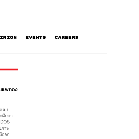
INION
EVENTS
CAREERS
ุณแพทอง
สส.)
ักศึกษา
 ODOS
กยภาพ
ห้ออก