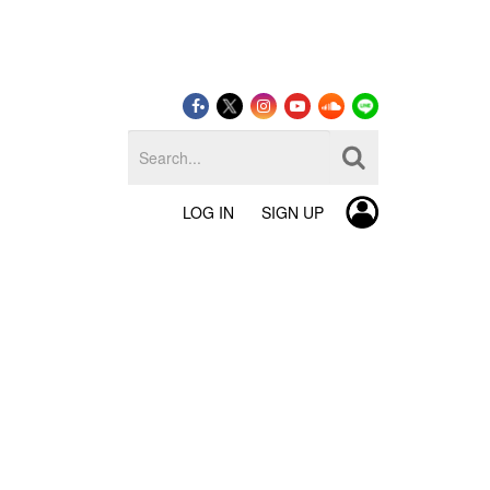
LOG IN
SIGN UP