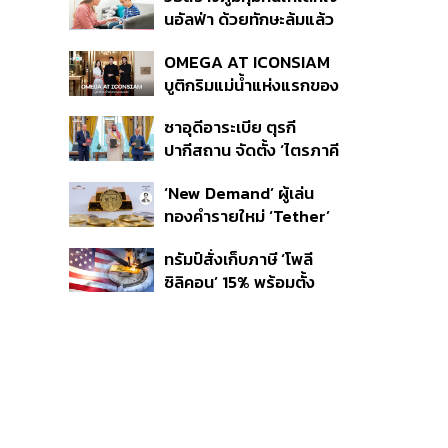
นอัลฟ่า ด้วยทักษะล้มแล้ว
ลุก
OMEGA AT ICONSIAM
บูติกริมแม่น้ำแห่งแรกของ
แบรนด์
ซาอุดีอาระเบีย ตุรกี
ปากีสถาน จัดตั้ง ‘ไตรภาคี
ความมั่นคงร่วม’ คืออะไร
‘New Demand’ ผู้เล่น
สำคัญอย่างไร
ทองคำรายใหม่ ‘Tether’
ทรัมป์สั่งเก็บภาษี ‘โพลี
ซิลิคอน’ 15% พร้อมตั้ง
ราคาขั้นต่ำ ตัดกำลังจีน