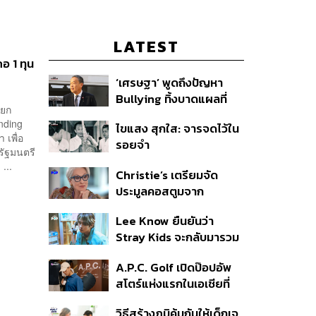
LATEST
อ 1 ทุน
‘เศรษฐา’ พูดถึงปัญหา
Bullying ทิ้งบาดแผลที่
ายก
มองไม่เห็น ย้ำผู้ใหญ่ต้อง
nding
ไขแสง สุกใส: จารจดไว้ใน
รับฟัง-ช่วยเด็กให้เร็ว
เพื่อ
รอยจำ
ัฐมนตรี
...
Christie’s เตรียมจัด
ประมูลคอสตูมจาก
ภาพยนตร์ The Devil
Lee Know ยืนยันว่า
Wears Prada 2
Stray Kids จะกลับมารวม
ตัวกันอีกครั้ง หลังจากเข้า
A.P.C. Golf เปิดป๊อปอัพ
กรมรับใช้ชาติ
สโตร์แห่งแรกในเอเชียที่
ธนิยะ
วิธีสร้างภูมิคุ้มกันให้เด็กเจ