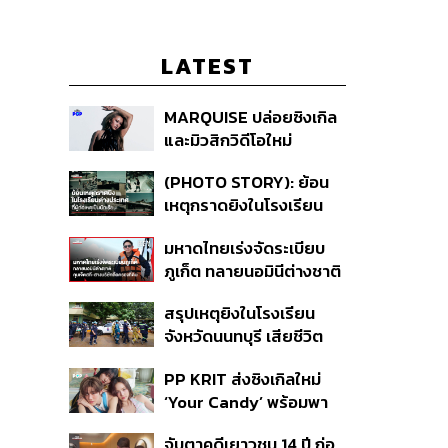
LATEST
MARQUISE ปล่อยซิงเกิล
และมิวสิกวิดีโอใหม่
IRONIC ที่เสียดสีความ
(PHOTO STORY): ย้อน
สัมพันธ์สุด Toxic
เหตุกราดยิงในโรงเรียน
ต่างประเทศ ที่ผู้ก่อเหตุเป็น
มหาดไทยเร่งจัดระเบียบ
นักเรียน
ภูเก็ต ทลายนอมินีต่างชาติ
คุมเจ็ตสกี สางบริษัทฮุบ
สรุปเหตุยิงในโรงเรียน
ที่ดิน เคลียร์ใบอนุญาต
จังหวัดนนทบุรี เสียชีวิต
โรงแรมค้าง 7 ปี
รวม 8 ราย โฆษก ตร. เผย
PP KRIT ส่งซิงเกิลใหม่
ปมค้นประวัติคดีกราดยิงที่
‘Your Candy’ พร้อมพา
สหรัฐฯ
ต้าเหนิง และ ณิชา ร่วมมิว
จับตาคดีเยาวชน 14 ปี ก่อ