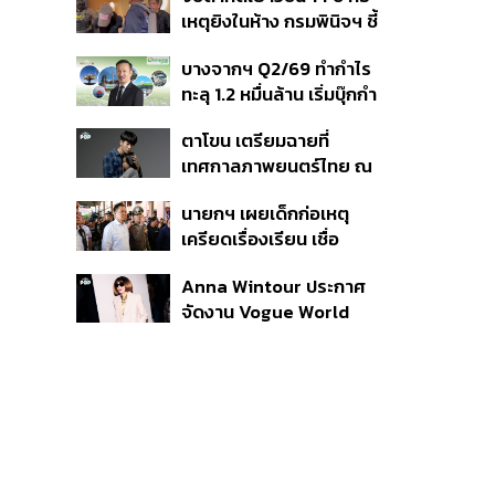
สิกวิดีโอ
เหตุยิงในห้าง กรมพินิจฯ ชี้
ประพฤติดี-รับการรักษาต่อ
บางจากฯ Q2/69 ทำกำไร
เนื่อง ประเมินปล่อยตัว
ทะลุ 1.2 หมื่นล้าน เริ่มบุ๊กกำ
ไร ‘SAF’ เชิงพาณิชย์ครั้ง
ตาโขน เตรียมฉายที่
แรก หนุนรายได้ครึ่งปีทะลุ
เทศกาลภาพยนตร์ไทย ณ
3.2 แสนล้าน
ประเทศบราซิล
นายกฯ เผยเด็กก่อเหตุ
เครียดเรื่องเรียน เชื่อ
เตรียมการเป็นขั้นตอน ชี้มี
Anna Wintour ประกาศ
กระสุนอีกกว่า 30 นัด หาก
จัดงาน Vogue World
ไม่จบชีวิตตัวเองอาจสูญ
2027 ที่ซานฟรานซิสโก
เสียเพิ่ม