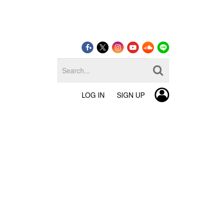
LOG IN
SIGN UP