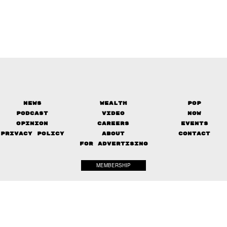
News
Wealth
Pop
Podcast
Video
Now
Opinion
Careers
Events
Privacy Policy
About
Contact
FOR ADVERTISING
MEMBERSHIP
© 2017-
2026
The Standard. All rights reserved.