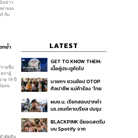
ป็นข่าว
ากษาของ
์ กับ
LATEST
อกย้ำ
GET TO KNOW THEM:
รายชื่อ
เนื้อคู่ประตูถัดไป
ภาผู้
ายุ 19 ปี
นายกฯ ชวนช้อป OTOP
ินัยจน
ศิลปาชีพ แม่ค้าร้อง ‘ไทย
ช่วยไทย พลัส’ สุดยอด
ผบช.น. เรียกสอบปากคำ
ถามมีต่อไหม นายกฯ ตอบ
นร.เซนต์คาเบรียล ปมรุม
‘เดี๋ยวจะพยายาม’
ทำร้ายเพื่อน-ใช้ปืนขู่ สั่ง
BLACKPINK มียอดสตรีม
ดำเนินคดีแล้ว
บน Spotify จาก
ประเทศไทยสูงถึง 536 ล้าน
่คำตัดสิน