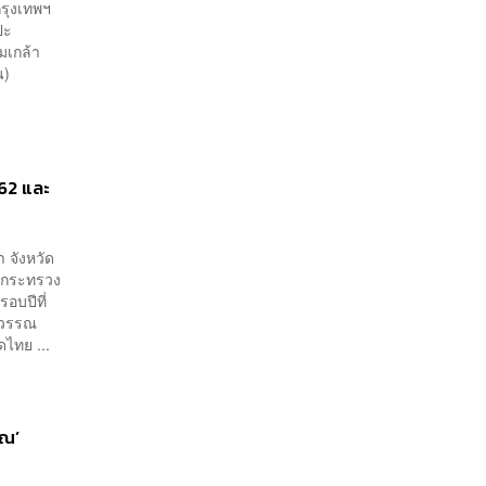
กรุงเทพฯ
ปะ
มเกล้า
ฝน)
 62 และ
 จังหวัด
ารกระทรวง
อบปีที่
สุวรรณ
ไทย ...
ิณ’