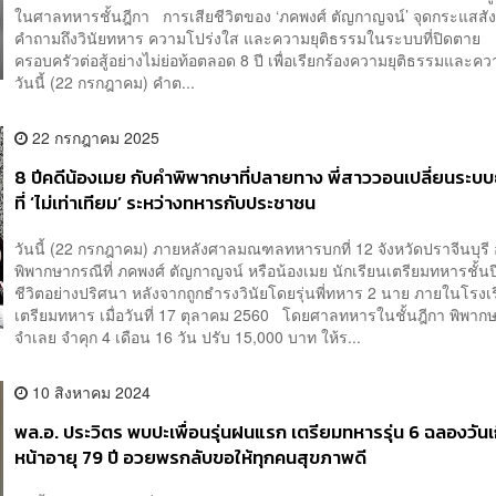
ในศาลทหารชั้นฎีกา การเสียชีวิตของ ‘ภคพงศ์ ตัญกาญจน์’ จุดกระแสสังค
คำถามถึงวินัยทหาร ความโปร่งใส และความยุติธรรมในระบบที่ปิดตาย 
ครอบครัวต่อสู้อย่างไม่ย่อท้อตลอด 8 ปี เพื่อเรียกร้องความยุติธรรมและค
วันนี้ (22 กรกฎาคม) คำต...
22 กรกฎาคม 2025
8 ปีคดีน้องเมย กับคำพิพากษาที่ปลายทาง พี่สาววอนเปลี่ยนระบบ
ที่ ‘ไม่เท่าเทียม’ ระหว่างทหารกับประชาชน
วันนี้ (22 กรกฎาคม) ภายหลังศาลมณฑลทหารบกที่ 12 จังหวัดปราจีนบุรี
พิพากษากรณีที่ ภคพงศ์ ตัญกาญจน์ หรือน้องเมย นักเรียนเตรียมทหารชั้นปีท
ชีวิตอย่างปริศนา หลังจากถูกธำรงวินัยโดยรุ่นพี่ทหาร 2 นาย ภายในโรงเ
เตรียมทหาร เมื่อวันที่ 17 ตุลาคม 2560 โดยศาลทหารในชั้นฎีกา พิพา
จำเลย จำคุก 4 เดือน 16 วัน ปรับ 15,000 บาท ให้ร...
10 สิงหาคม 2024
พล.อ. ประวิตร พบปะเพื่อนรุ่นฝนแรก เตรียมทหารรุ่น 6 ฉลองวันเ
หน้าอายุ 79 ปี อวยพรกลับขอให้ทุกคนสุขภาพดี