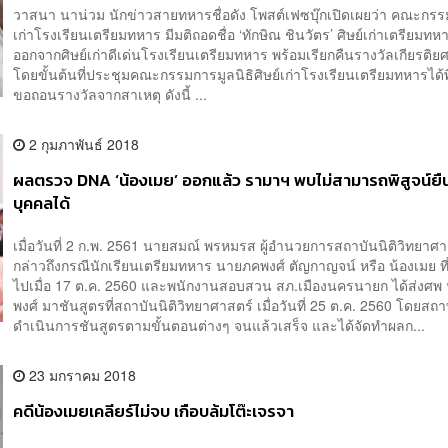
วาสนา นาน่วม นักข่าวสายทหารชื่อดัง โพสต์เฟซบุ๊กเปิดเผยว่า คณะกรร
เก่าโรงเรียนเตรียมทหาร มีมติถอดชื่อ ‘ทักษิณ ชินวัตร’ ศิษย์เก่าเตรียมทหาร
ออกจากศิษย์เก่าดีเด่นโรงเรียนเตรียมทหาร พร้อมเรียกคืนรางวัลเกียรติ
โดยขั้นต้นที่ประชุมคณะกรรมการมูลนิธิศิษย์เก่าโรงเรียนเตรียมทหารได
ขอถอนรางวัลจากสาเหตุ ดังนี้ ...
2 กุมภาพันธ์ 2018
ผลตรวจ DNA ‘น้องเมย’ ออกแล้ว รามาฯ พบไม่สามารถพิสูจน์ยืน
บุคคลได้
เมื่อวันที่ 2 ก.พ. 2561 นายสมณ์ พรหมรส ผู้อำนวยการสถาบันนิติวิทยาศา
กล่าวถึงกรณีนักเรียนเตรียมทหาร นายภคพงศ์ ตัญกาญจน์ หรือ น้องเมย ที่เ
ไปเมื่อ 17 ต.ค. 2560 และพนักงานสอบสวน สภ.เมืองนครนายก ได้ส่งศ
พงศ์ มาชันสูตรที่สถาบันนิติวิทยาศาสตร์ เมื่อวันที่ 25 ต.ค. 2560 โดยสถา
ดำเนินการชันสูตรตามขั้นตอนต่างๆ จนแล้วเสร็จ และได้จัดทำผลก...
23 มกราคม 2018
คดีน้องเมยเคลียร์ไม่จบ เกือบล้มโต๊ะเจรจา