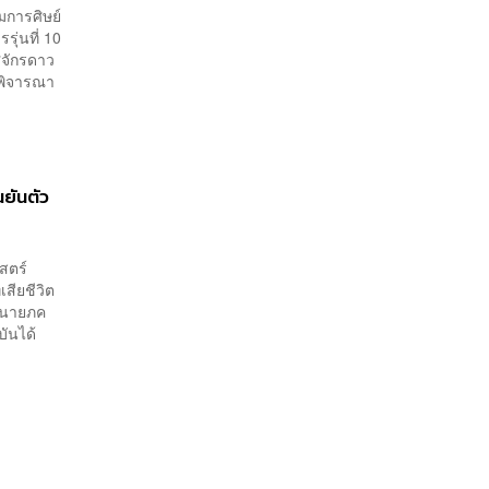
มการศิษย์
รุ่นที่ 10
ยศจักรดาว
้พิจารณา
ยันตัว
สตร์
สียชีวิต
พ นายภค
บันได้