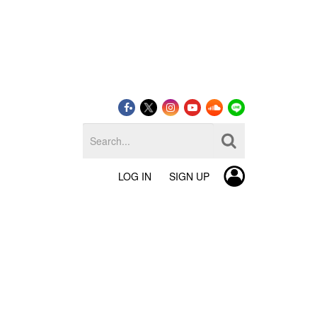
LOG IN
SIGN UP