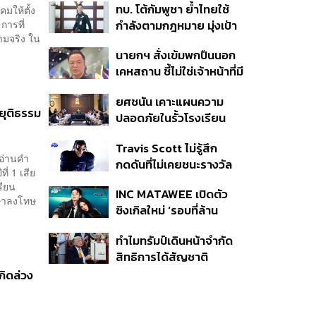
ทบ. โต้กัมพูชา ย้ำไทยใช้
มให้ตั้ง
ครั้ง ตลอด 10 ปีที่ผ่านมา
การที่
กำลังตามกฎหมาย มุ่งเป้า
วามจริง ใน
หมายทางทหาร ชี้ความเสีย
นายกฯ สั่งเข้มพกปืนนอก
หายไทยไม่อาจลบด้วย
เคหสถาน ชี้ไม่ใช่เจ้าหน้าที่มี
ข้อมูลบิดเบือน
โทษอุกฉกรรจ์ ปืนถูกขโมย
ยศชนัน เคาะแผนความ
ก่อเหตุ เจ้าของร่วมรับผิด
ยุติธรรม
ปลอดภัยในรั้วโรงเรียน
90 วัน ส่งนักสุขภาพจิต
Travis Scott ไม่รู้สึก
ดูแล-คุมเข้มคัดกรองสิ่ง
 อ่านคำ
กดดันที่ไม่เคยชนะรางวัล
ผิดกฎหมาย
ี่ 1 เสีย
แกรมมี่ แม้มีชื่อเข้าชิงมา
รียน
INC MATAWEE เปิดตัว
แล้ว 10 ครั้ง
กษาลงโทษ
ซิงเกิลใหม่ ‘รอบที่ล้าน
(Loop)’ ที่ได้ เน PERSES
ทำไมทรัมป์เดินหน้าจำกัด
มาแสดงในมิวสิกวิดีโอ
สิทธิการได้สัญชาติ
อเมริกันโดยกำเนิดอีกครั้ง
กิดล่วง
แม้ศาลสูงสุดเคยตัดสิน
คัดค้าน