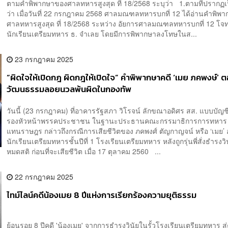
ตามคำพิพากษาของศาลทหารสูงสุด ที่ 18/2568 ระบุว่า 1.ตามที่ปรากฏเ
ว่า เมื่อวันที่ 22 กรกฎาคม 2568 ศาลมณฑลทหารบกที่ 12 ได้อ่านคำพิพ
ศาลทหารสูงสุด ที่ 18/2568 ระหว่าง อัยการศาลมณฑลทหารบกที่ 12 โจทก
นักเรียนเตรียมทหาร ธ. จำเลย โดยมีการพิพากษาลงโทษในส...
23 กรกฎาคม 2025
“ผิดใจให้เปิดกฎ ผิดกฎให้เปิดใจ” คำพิพากษาคดี ‘เมย ภคพงษ์’ ต
วัฒนธรรมลอยนวลพ้นผิดในกองทัพ
วันนี้ (23 กรกฎาคม) ที่อาคารรัฐสภา วิโรจน์ ลักขณาอดิศร สส. แบบบัญชี
รองหัวหน้าพรรคประชาชน ในฐานะประธานคณะกรรมาธิการการทหาร ส
แทนราษฎร กล่าวถึงกรณีการเสียชีวิตของ ภคพงศ์ ตัญกาญจน์ หรือ ‘เมย’ อ
นักเรียนเตรียมทหารชั้นปีที่ 1 โรงเรียนเตรียมทหาร หลังถูกรุ่นพี่สั่งธำรงว
หมดสติ ก่อนที่จะเสียชีวิต เมื่อ 17 ตุลาคม 2560 ...
22 กรกฎาคม 2025
ไทม์ไลน์คดีน้องเมย 8 ปีแห่งการเรียกร้องความยุติธรรม
ย้อนรอย 8 ปีคดี 'น้องเมย' จากการธำรงวินัยในรั้วโรงเรียนเตรียมทหาร สู