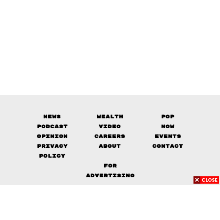
News
Wealth
Pop
Podcast
Video
Now
Opinion
Careers
Events
Privacy
About
Contact
Policy
FOR
ADVERTISING
MEMBERSHIP