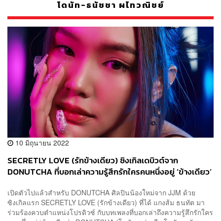
โดนัท-ธนัชชา ผไทวณิชย์
10 มิถุนายน 2022
SECRETLY LOVE (รักข้างเดียว) ซิงเกิลเดบิวต์จาก
DONUTCHA ที่บอกเล่าความรู้สึกรักใครคนหนึ่งอยู่ ‘ข้างเดียว’
เปิดตัวไปแล้วสำหรับ DONUTCHA ศิลปินน้องใหม่จาก JJM ด้วย
ซิงเกิลแรก SECRETLY LOVE (รักข้างเดียว) ที่ได้ แกงส้ม ธนทัต มา
ร่วมร้องควบตำแหน่งโปรดิวซ์ กับบทเพลงที่บอกเล่าถึงความรู้สึกรักใคร