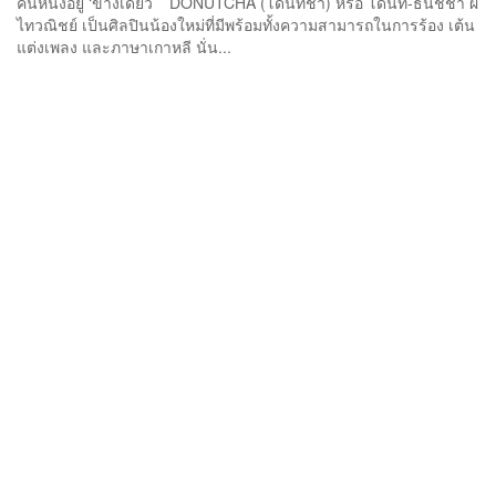
คนหนึ่งอยู่ ‘ข้างเดียว’ DONUTCHA (โดนัทชา) หรือ โดนัท-ธนัชชา ผ
ไทวณิชย์ เป็นศิลปินน้องใหม่ที่มีพร้อมทั้งความสามารถในการร้อง เต้น
แต่งเพลง และภาษาเกาหลี นั่น...