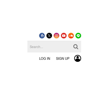
LOG IN
SIGN UP