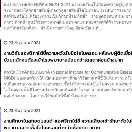
พบรายการพิเศษ NOW & NEXT 2021 มองบทเรียนในปีแห่งความสูญเสี
ระบาดของโควิดสายพันธุ์เดลตาสู่สายพันธุ์โอไมครอน จะเป็นการระบาดค
สุดท้ายหรือไม่ หรือจะกลายเป็นวิกฤตที่รอเกิดซ้ำ ร่วมพูดคุยกับ ศ.นพ.มาน
ภากร หัวหน้าศูนย์วิจัยการแพทย์แม่นยำ คณะ​แพทยศาสตร์ศิริราชพยาบา
มหาวิทยาลัยมหิดล ดำเนินรายการโดย อ๊อฟ-ชัยนนท์...
23 ธันวาคม 2021
งานวิจัยแอฟริกาใต้ชี้ความหวังรับมือโอไมครอน หลังพบผู้ติดเชื้
ป่วยหนักจนต้องเข้าโรงพยาบาลน้อยกว่าเดลตาค่อนข้างมาก
สถาบันโรคติดต่อแห่งชาติ (National Institute for Communicable Disea
NICD) ของแอฟริกาใต้ เปิดเผยผลการศึกษาวิจัยล่าสุดที่ชี้ให้เห็นความหว
รับมือสถานการณ์แพร่ระบาดของเชื้อโควิดสายพันธุ์โอไมครอน หลังพบว่าผู
โอไมครอนนั้นมีโอกาสป่วยหนักจนต้องเข้าโรงพยาบาลน้อยกว่าสายพันธุ
ค่อนข้างมาก โดยงานวิจัยฉบับนี้ซึ่งยังไม่ผ่านการตร...
23 ธันวาคม 2021
งานศึกษาในสกอตแลนด์-แอฟริกาใต้ชี้ ความเสี่ยงเข้ารักษาตัวใน
พยาบาลจากเชื้อโอไมครอนต่ำกว่าเชื้อเดลตามาก