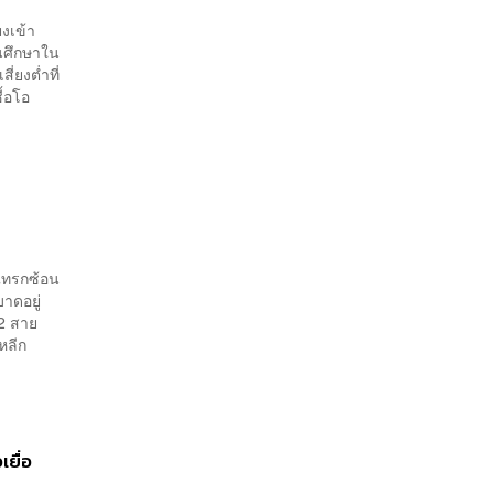
งเข้า
นศึกษาใน
ี่ยงต่ำที่
ื้อโอ
่แทรกซ้อน
าดอยู่
2 สาย
หลีก
เยื่อ