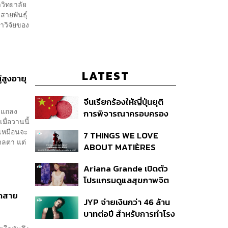
วิทยาลัย
ายพันธุ์
าวิจัยของ
LATEST
้สูงอายุ
จีนเรียกร้องให้ญี่ปุ่นยุติ
 แถลง
การพิจารณาครอบครอง
ื่อวานนี้
อาวุธนิวเคลียร์
ูเหมือนจะ
7 THINGS WE LOVE
เดลตา แต่
ABOUT MATIÈRES
FÉCALES
Ariana Grande เปิดตัว
โปรแกรมดูแลสุขภาพจิต
สำหรับคนในอุตสาหกรรม
ิดสาย
JYP จ่ายเงินกว่า 46 ล้าน
ดนตรี
บาทต่อปี สำหรับการทำโรง
อาหารออร์แกนิกในบริษัท