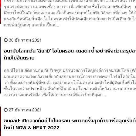
บรรดานักวิทยาศาสตร์ยังคงเดินหน้าไขข้อสงสัยเกี่ยวกับโอไมครอนว่า เหต
รุนแรงน้อยกว่า แต่แพร่เชื้อง่ายกว่า เมื่อเทียบกับเชื้อโควิดสายพันธุ์อื่น
ศึกษาใหม่ในสัตว์ทดลองและเนื้อเยื่อของมนุษย์โดยทีมวิจัยจากที่ต่างๆ ให้ข้
ตรงกันข้อหนึ่ง นั่นคือ โอไมครอนทำให้ปอดเสียหายน้อยกว่าเมื่อเทียบกับไ
สายพันธุ์ก่อนๆ และนั่นเป็นส...
30 ธันวาคม 2021
อนามัยโลกหวั่น ‘สึนามิ’ โอไมครอน-เดลตา ย้ำอย่าเพิ่งด่วนสรุปสา
ใหม่ไม่อันตราย
ดร.ทีโดรส อัดฮานอม กีบรีเยซุส ผู้อำนวยการใหญ่องค์การอนามัยโลก (
มาแสดงความวิตกกังวลเกี่ยวกับสถานการณ์การระบาดของไวรัสโควิดในป
ว่า ทั้งสองสายพันธุ์ที่พบคือ เดลตาและโอไมครอน จะทำให้มีผู้ติดเชื้อทั่วโล
ขึ้นในวงกว้างประหนึ่งคลื่นยักษ์สึนามิ แต่โดยส่วนตัวก็หวังว่านานาประเ
จะเร่งวางแผนรับมือ เพื่อให้สถานการณ์ที่เลวร้ายที่สุดก...
27 ธันวาคม 2021
ชมคลิป: เปิดฉากทัศน์ โอไมครอน ระบาดครั้งสุดท้าย หรือจุดเริ่มต
ใหม่ I NOW & NEXT 2022