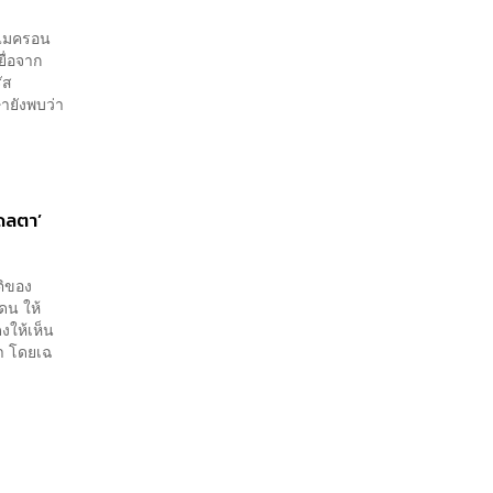
อไมครอน
ยื่อจาก
ัส
ษายังพบว่า
เดลตา’
ติของ
ดน ให้
งให้เห็น
้า โดยเฉ