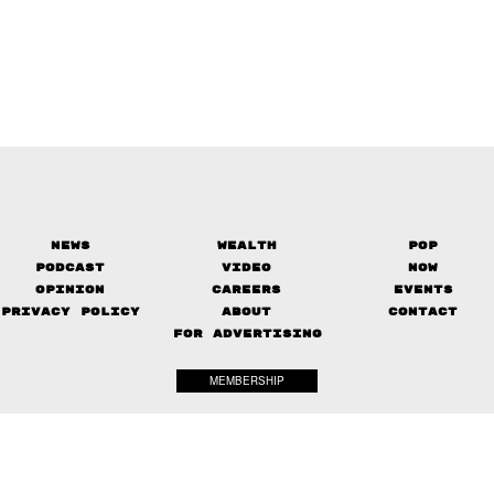
News
Wealth
Pop
Podcast
Video
Now
Opinion
Careers
Events
Privacy Policy
About
Contact
FOR ADVERTISING
MEMBERSHIP