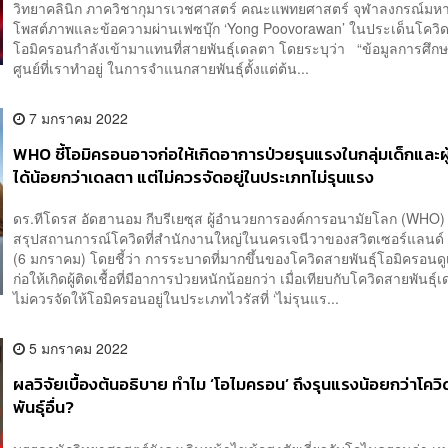
วิทยาคลินิก ภาควิชากุมารเวชศาสตร์ คณะแพทยศาสตร์ จุฬาลงกรณ์มหา
โพสต์ภาพและข้อความผ่านเฟซบุ๊ก ‘Yong Poovorawan’ ในประเด็นโควิดส
โอมิครอนกำลังเข้ามาแทนที่สายพันธุ์เดลตา โดยระบุว่า “ข้อมูลการศึกษ
ศูนย์ที่เราทำอยู่ ในการจำแนกสายพันธุ์ตั้งแต่ต้น...
7 มกราคม 2022
WHO ชี้โอมิครอนอาจก่อให้เกิดอาการป่วยรุนแรงในกลุ่มเด็กและผู
ได้น้อยกว่าเดลตา แต่ไม่ควรจัดอยู่ในประเภทไม่รุนแรง
ดร.ทีโดรส อัดฮานอม กีบรีเยซุส ผู้อำนวยการองค์การอนามัยโลก (WHO)
สรุปสถานการณ์โควิดที่สำนักงานใหญ่ในนครเจนีวาของสวิตเซอร์แลนด์ เม
(6 มกราคม) โดยชี้ว่า การระบาดที่มากขึ้นของโควิดสายพันธุ์โอมิครอนด
ก่อให้เกิดผู้ติดเชื้อที่มีอาการป่วยหนักน้อยกว่า เมื่อเทียบกับโควิดสายพันธุ์
ไม่ควรจัดให้โอมิครอนอยู่ในประเภทไวรัสที่ ‘ไม่รุนแร...
5 มกราคม 2022
ผลวิจัยเบื้องต้นอธิบาย ทำไม ‘โอไมครอน’ ถึงรุนแรงน้อยกว่าโคว
พันธุ์อื่น?