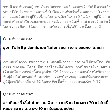
วานนี้ (22 ธันวาคม) งานศึกษาในสกอตแลนด์และแอฟริกาใต้ชี้ ความเสี่ย
รักษาตัวในโรงพยาบาลจากเชื้อโอไมครอนต่ำกว่าเชื้อเดลตามาก โดยงา
สกอตแลนด์พบว่า ผู้ที่ติดเชื้อโอไมครอนคิดเป็นราว 2 ใน 3 ของผู้ที่มีความเส
จะเข้ารักษาตัวในโรงพยาบาลภายหลังจากการติดเชื้อ แม้จะดูเหมือนว่าเช
ไมครอนจะมีแนวโน้มสามารถแพร่กระจายเชื้อได้ดีกว่าเชื้อเดลตาถึ...
16 ธันวาคม 2021
รู้จัก Twin Epidemic เมื่อ ‘โอไมครอน’ ระบาดซ้อนกับ ‘เดลตา’
ก่อนหน้านี้คำว่า ‘Twindemic’ จะหมายถึงการระบาดของ ‘ไข้หวัดใหญ่’ ที
การระบาดของ ‘โควิด’ ขึ้นมาอีกโรคหนึ่งในฤดูหนาวที่ไข้หวัดใหญ่เคยระบ
เดิม แต่ในอนาคตคำนี้อาจถูกนำมาใช้เรียกการระบาดของโรคโควิดจาก 
พันธุ์คือ ‘โอไมครอน’ ที่แทรกซ้อน ‘เดลตา’ เพราะคุณสมบัติที่สามารถหลบ
ภูมิคุ้มกันได้มากขึ้น ทำให้เกิดการติดเชื้อซ้ำ และระบาดพร้อมกันได้ ...
16 ธันวาคม 2021
งานศึกษาชี้ เชื้อโอไมครอนเพิ่มจำนวนเร็วกว่าเดลตา 70 เท่าในเนื้อ
หลอดลม แต่โตช้าลง 10 เท่าในเนื้อเยื่อปอด