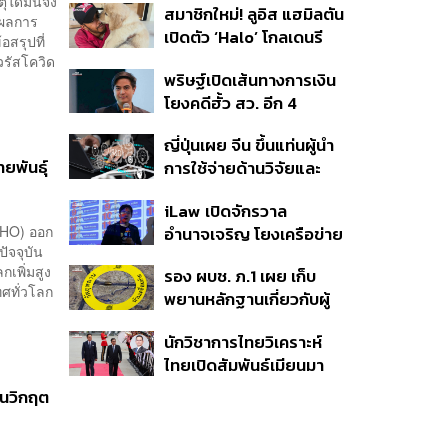
ุใดมันจึง
สมาชิกใหม่! ลูอิส แฮมิลตัน
ๆ ผลการ
เปิดตัว ‘Halo’ โกลเดนรี
อสรุปที่
ทรีฟเวอร์ตัวใหม่
วรัสโควิด
พริษฐ์เปิดเส้นทางการเงิน
โยงคดีฮั้ว สว. อีก 4
จังหวัด พบ ส.อบจ.
ญี่ปุ่นเผย จีน ขึ้นแท่นผู้นำ
อำนาจเจริญโอนเงินให้เจ้า
ยพันธุ์
การใช้จ่ายด้านวิจัยและ
หน้าที่ กกต. ฝ่ายสืบสวน
พัฒนาโลก กวาดสัดส่วน
iLaw เปิดจักรวาล
งานวิจัยถูกอ้างอิงสูงสุด
WHO) ออก
อำนาจเจริญ โยงเครือข่าย
แซงสหรัฐฯ
ัจจุบัน
ผู้สมัคร สว. พร้อมตั้งข้อ
กเพิ่มสูง
รอง ผบช. ภ.1 เผย เก็บ
สังเกตลงสมัครตรง
ทศทั่วโลก
พยานหลักฐานเกี่ยวกับผู้
คุณสมบัติหรือไม่
ก่อเหตุยิงในโรงเรียนไป
นักวิชาการไทยวิเคราะห์
ตรวจสอบทั้งหมดแล้ว
ไทยเปิดสัมพันธ์เมียนมา
แนะขีดเส้นให้ชัดเป็นมิตร
้นวิกฤต
ได้ถึงจุดไหน