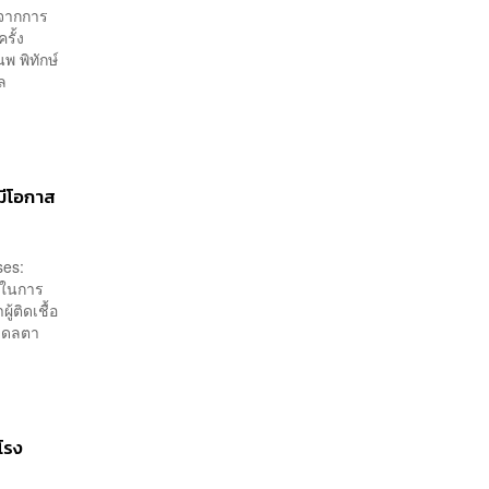
ยจากการ
รั้ง
พ พิทักษ์
ล
อมีโอกาส
ses:
ังในการ
้ติดเชื้อ
์เดลตา
โรง