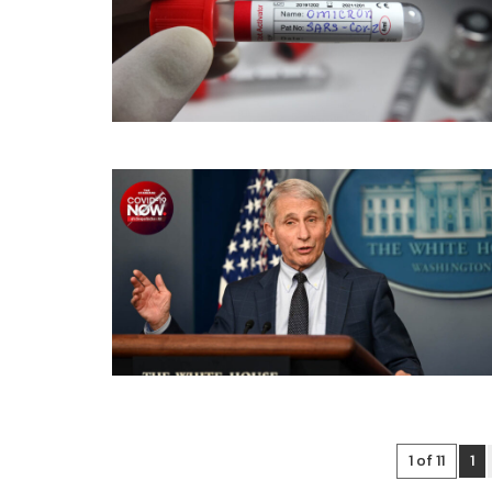
1 of 11
1