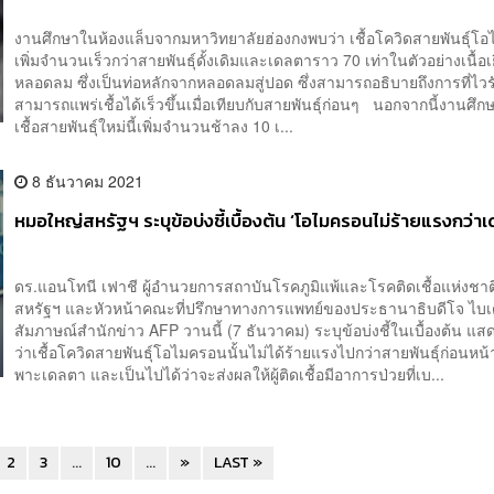
งานศึกษาในห้องแล็บจากมหาวิทยาลัยฮ่องกงพบว่า เชื้อโควิดสายพันธุ์โ
เพิ่มจำนวนเร็วกว่าสายพันธุ์ดั้งเดิมและเดลตาราว 70 เท่าในตัวอย่างเนื้อเ
หลอดลม ซึ่งเป็นท่อหลักจากหลอดลมสู่ปอด ซึ่งสามารถอธิบายถึงการที่ไวร
สามารถแพร่เชื้อได้เร็วขึ้นเมื่อเทียบกับสายพันธุ์ก่อนๆ นอกจากนี้งานศึก
เชื้อสายพันธุ์ใหม่นี้เพิ่มจำนวนช้าลง 10 เ...
8 ธันวาคม 2021
หมอใหญ่สหรัฐฯ ระบุข้อบ่งชี้เบื้องต้น ‘โอไมครอนไม่ร้ายแรงกว่า
ดร.แอนโทนี เฟาชี ผู้อำนวยการสถาบันโรคภูมิแพ้และโรคติดเชื้อแห่งชา
สหรัฐฯ และหัวหน้าคณะที่ปรึกษาทางการแพทย์ของประธานาธิบดีโจ ไบเ
สัมภาษณ์สำนักข่าว AFP วานนี้ (7 ธันวาคม) ระบุข้อบ่งชี้ในเบื้องต้น แสด
ว่าเชื้อโควิดสายพันธุ์โอไมครอนนั้นไม่ได้ร้ายแรงไปกว่าสายพันธุ์ก่อนหน
พาะเดลตา และเป็นไปได้ว่าจะส่งผลให้ผู้ติดเชื้อมีอาการป่วยที่เบ...
2
3
...
10
...
»
LAST »