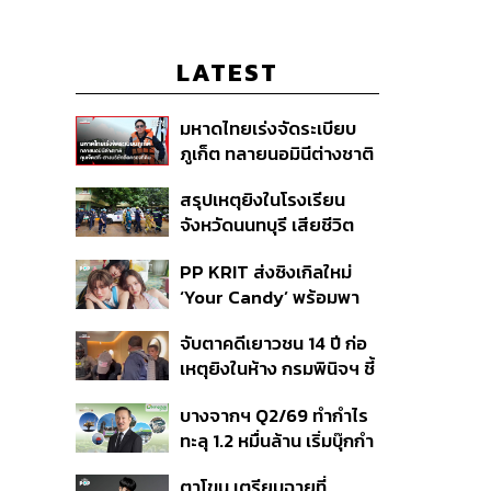
LATEST
มหาดไทยเร่งจัดระเบียบ
ภูเก็ต ทลายนอมินีต่างชาติ
คุมเจ็ตสกี สางบริษัทฮุบ
สรุปเหตุยิงในโรงเรียน
ที่ดิน เคลียร์ใบอนุญาต
จังหวัดนนทบุรี เสียชีวิต
โรงแรมค้าง 7 ปี
รวม 8 ราย โฆษก ตร. เผย
PP KRIT ส่งซิงเกิลใหม่
ปมค้นประวัติคดีกราดยิงที่
‘Your Candy’ พร้อมพา
สหรัฐฯ
ต้าเหนิง และ ณิชา ร่วมมิว
จับตาคดีเยาวชน 14 ปี ก่อ
สิกวิดีโอ
เหตุยิงในห้าง กรมพินิจฯ ชี้
ประพฤติดี-รับการรักษาต่อ
บางจากฯ Q2/69 ทำกำไร
เนื่อง ประเมินปล่อยตัว
ทะลุ 1.2 หมื่นล้าน เริ่มบุ๊กกำ
ไร ‘SAF’ เชิงพาณิชย์ครั้ง
ตาโขน เตรียมฉายที่