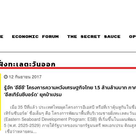
E
ECONOMIC FORUM
THE SECRET SAUCE​
OP
ฝั่งทะเลตะวันออก
12 กันยายน 2017
รู้จัก ‘อีอีซี’ โครงการความหวังเศรษฐกิจไทย 1.5 ล้านล้านบาท ภ
‘อีสเทิร์นซีบอร์ด’ ยุคป๋าเปรม
เมื่อ 35 ปีที่แล้ว ประเทศไทยผุดโครงการอีเอสบี หรือที่เราคุ้นหูกันในชื่อ
เทิร์นซีบอร์ด’ ชื่อเต็มๆ คือ โครงการพัฒนาพื้นที่บริเวณชายฝั่งทะเลตะวั
(Eastern Seaboard Development Program: ESB) ที่เริ่มขึ้นในแผนพัฒน
5 (พ.ศ. 2525-2529) ภายใต้รัฐบาลของนายกรัฐมนตรี พลเอกเปรม ติณ
เชื่อว่าหลายคน...