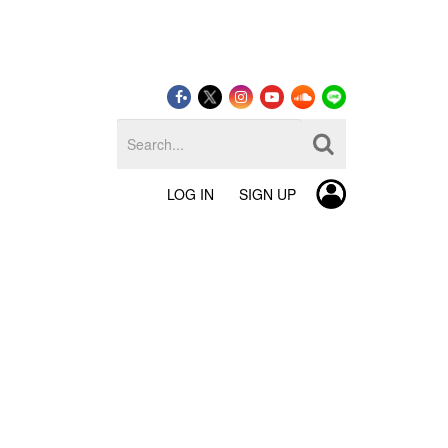
LOG IN
SIGN UP