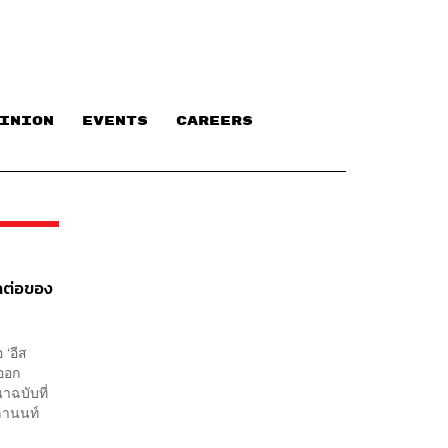
INION
EVENTS
CAREERS
าคต่อของ
 ‘อีส
นออก
าฉบับที่
สูลานนท์