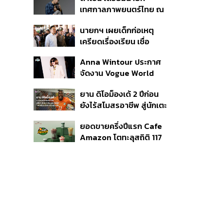
แรก หนุนรายได้ครึ่งปีทะลุ
เทศกาลภาพยนตร์ไทย ณ
3.2 แสนล้าน
ประเทศบราซิล
นายกฯ เผยเด็กก่อเหตุ
เครียดเรื่องเรียน เชื่อ
เตรียมการเป็นขั้นตอน ชี้มี
Anna Wintour ประกาศ
กระสุนอีกกว่า 30 นัด หาก
จัดงาน Vogue World
ไม่จบชีวิตตัวเองอาจสูญ
2027 ที่ซานฟรานซิสโก
เสียเพิ่ม
ยาน ดิโอม็องเด้ 2 ปีก่อน
ยังไร้สโมสรอาชีพ สู่นักเตะ
ค่าตัว 125 ล้านยูโร กับคำ
ยอดขายครึ่งปีแรก Cafe
สัญญาถึงน้องสาวผู้ล่วง
Amazon โตทะลุสถิติ 117
ลับ
ล้านแก้ว หนุนธุรกิจไลฟ์
สไตล์ OR โตต่อเนื่อง