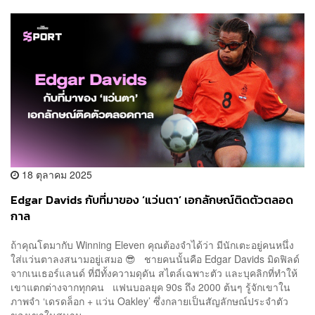
18 ตุลาคม 2025
Edgar Davids กับที่มาของ ‘แว่นตา’ เอกลักษณ์ติดตัวตลอด
กาล
ถ้าคุณโตมากับ Winning Eleven คุณต้องจำได้ว่า มีนักเตะอยู่คนหนึ่ง
ใส่แว่นตาลงสนามอยู่เสมอ 😎 ชายคนนั้นคือ Edgar Davids มิดฟิลด์
จากเนเธอร์แลนด์ ที่มีทั้งความดุดัน สไตล์เฉพาะตัว และบุคลิกที่ทำให้
เขาแตกต่างจากทุกคน แฟนบอลยุค 90s ถึง 2000 ต้นๆ รู้จักเขาใน
ภาพจำ ‘เดรดล็อก + แว่น Oakley’ ซึ่งกลายเป็นสัญลักษณ์ประจำตัว