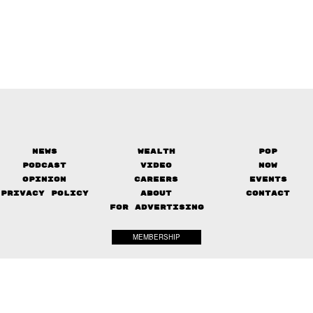
News
Wealth
Pop
Podcast
Video
Now
Opinion
Careers
Events
Privacy Policy
About
Contact
FOR ADVERTISING
MEMBERSHIP
© 2017-
2026
The Standard. All rights reserved.