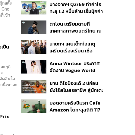
ก่อตั้ง
บางจากฯ Q2/69 ทำกำไร
เนื่อง ประเมินปล่อยตัว
o Che
ทะลุ 1.2 หมื่นล้าน เริ่มบุ๊กกำ
ี่เข้า
ไร ‘SAF’ เชิงพาณิชย์ครั้ง
ตาโขน เตรียมฉายที่
แรก หนุนรายได้ครึ่งปีทะลุ
เทศกาลภาพยนตร์ไทย ณ
3.2 แสนล้าน
ประเทศบราซิล
นายกฯ เผยเด็กก่อเหตุ
เป็น
เครียดเรื่องเรียน เชื่อ
เตรียมการเป็นขั้นตอน ชี้มี
Anna Wintour ประกาศ
กระสุนอีกกว่า 30 นัด หาก
ะยุติ
จัดงาน Vogue World
ไม่จบชีวิตตัวเองอาจสูญ
วง
2027 ที่ซานฟรานซิสโก
เสียเพิ่ม
ตัดสินใจ
ยาน ดิโอม็องเด้ 2 ปีก่อน
กนี้เขาจะ
ยังไร้สโมสรอาชีพ สู่นักเตะ
ค่าตัว 125 ล้านยูโร กับคำ
ยอดขายครึ่งปีแรก Cafe
สัญญาถึงน้องสาวผู้ล่วง
Amazon โตทะลุสถิติ 117
ลับ
 Prix
ล้านแก้ว หนุนธุรกิจไลฟ์
สไตล์ OR โตต่อเนื่อง