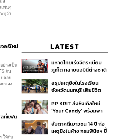
ื่อ
กับแฟนๆ
ะบุว่า
LATEST
จอร์ใหม่
มหาดไทยเร่งจัดระเบียบ
อย่างเป็น
ภูเก็ต ทลายนอมินีต่างชาติ
TS กับ
คุมเจ็ตสกี สางบริษัทฮุบ
 ปล่อย
สรุปเหตุยิงในโรงเรียน
ไทยของ
ที่ดิน เคลียร์ใบอนุญาต
จังหวัดนนทบุรี เสียชีวิต
โรงแรมค้าง 7 ปี
รวม 8 ราย โฆษก ตร. เผย
PP KRIT ส่งซิงเกิลใหม่
ปมค้นประวัติคดีกราดยิงที่
‘Your Candy’ พร้อมพา
สหรัฐฯ
ลที่แฟน
ต้าเหนิง และ ณิชา ร่วมมิว
จับตาคดีเยาวชน 14 ปี ก่อ
สิกวิดีโอ
เหตุยิงในห้าง กรมพินิจฯ ชี้
 ให้กับ
ประพฤติดี-รับการรักษาต่อ