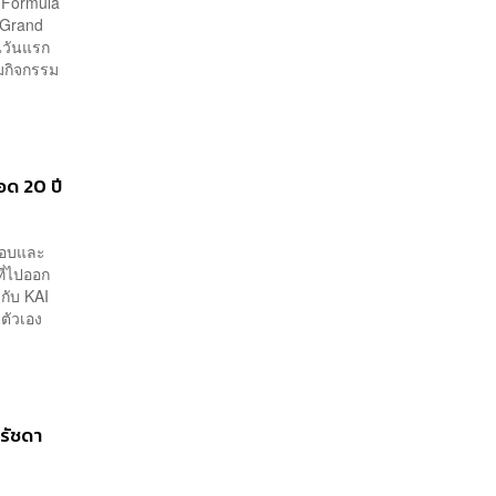
บ Formula
n Grand
นวันแรก
มกิจกรรม
ด 20 ปี
นชอบและ
ี่ไปออก
กับ KAI
ตัวเอง
ยรัชดา