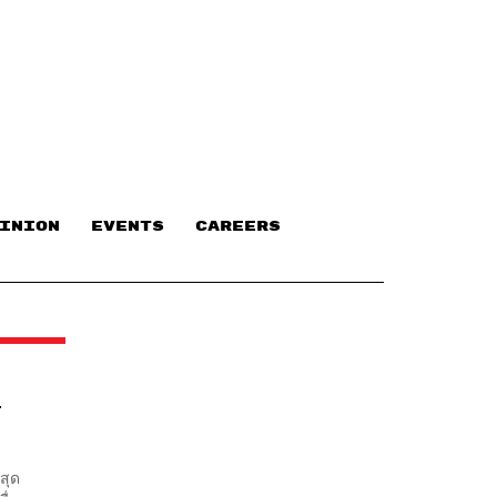
INION
EVENTS
CAREERS
T
สุด