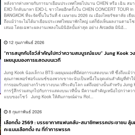
หลังจากห่างหายกับการมาเยือนประเทศไทยไปนาน CHEN หรือ เฉิน สมา
EXO ก็กลับมาหา EXO-L ชาวไทยอีกครั้งใน CHEN CONCERT TOUR in
BANGKOK ที่จะจัดขึ้นในวันที่ 4 เมษายน 2026 ณ เมืองไทยรัชดาลัย เธียเ
ถึงแม้ว่าจะไม่ได้มาเยือนประเทศไทยมาพักใหญ่ แต่ก็ยังเห็นผลงานตามโซเ
เสมอ โดยเฉพาะผลงานเพลงในมินิอัลบั้มล่าสุด อย่าง Arcadia มินิอั...
12 กุมภาพันธ์ 2026
“การสนุกกับโชว์สำคัญไปกว่าความสมบูรณ์แบบ” Jung Kook ว
เผยมุมมองการแสดงบนเวที
Jung Kook น้องเล็กวง BTS เผยมุมมองที่มีต่อการแสดงบนเวที ซึ่งถึงแม้ว
คุณภาพเพอร์ฟอร์แมนซ์ของพวกเขาจะนับเป็นหนึ่งในจุดเด่นสำคัญที่ทำให้
การยอมรับอย่างกว้างขวางบนเวทีระดับโลก แต่ถึงอย่างนั้นสำหรับ Jung 
การรู้สึกร่วมสนุกไปกับการแสดงบนเวทีนั้น มีความสำคัญเหนือไปกว่าคว
แบบของโชว์ Jung Kook ให้สัมภาษณ์ผ่าน Rol...
8 กุมภาพันธ์ 2026
เลือกตั้ง 2569 : บรรยากาศแฟนคลับ-สมาชิกพรรคประชาชน ลุ้น
คะแนนเลือกตั้ง ณ ที่ทำการพรรค