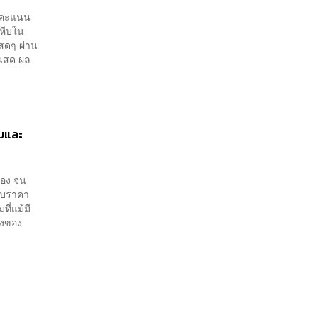
บคะแนน
หีบใน
สดๆ ผ่าน
นสด ผล
ับและ
ื่อง จน
ับราคา
ที่แม้มี
ลังของ