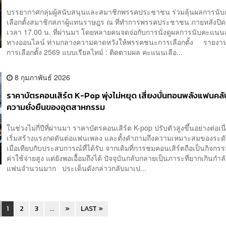
บรรยากาศกลุ่มผู้สนับสนุนและสมาชิกพรรคประชาชน ร่วมลุ้นผลการนั
เลือกตั้งสมาชิกสภาผู้แทนราษฎร ณ ที่ทำการพรรคประชาชน ภายหลังปิด
เวลา 17.00 น. ที่ผ่านมา โดยหลายคนจดจ่อกับการนั่งดูผลการนับคะแนน
ทางออนไลน์ ท่ามกลางความคาดหวังให้พรรคชนะการเลือกตั้ง รายงา
การเลือกตั้ง 2569 แบบเรียลไทม์ : ติดตามผล คะแนนเลือ...
8 กุมภาพันธ์ 2026
ราคาบัตรคอนเสิร์ต K-Pop พุ่งไม่หยุด เสี่ยงบั่นทอนพลังแฟนคล
ความยั่งยืนของอุตสาหกรรม
ในช่วงไม่กี่ปีที่ผ่านมา ราคาบัตรคอนเสิร์ต K-pop ปรับตัวสูงขึ้นอย่างต่อเน
เริ่มสร้างแรงกดดันต่อแฟนเพลง และตั้งคำถามถึงความเหมาะสมของระด
เมื่อเทียบกับประสบการณ์ที่ได้รับ จากเดิมที่การชมคอนเสิร์ตถือเป็นกิจกรรม
ค่าใช้จ่ายสูง แต่ยังพอเอื้อมถึงได้ ปัจจุบันกลับกลายเป็นภาระที่ยากเกินกำ
แฟนจำนวนมาก ประเด็นดังกล่าวกลับมาเป...
1
2
3
...
»
LAST »