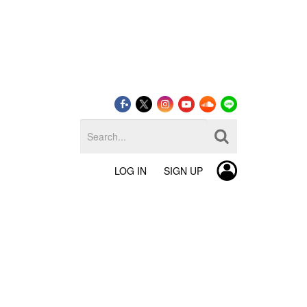
LOG IN
SIGN UP