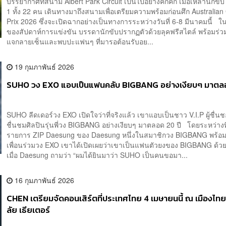
บรรยากาศที่สนาม Albert Park Circuit เป็นไปอย่างคึกคัก เมื่อเหล่านักขั
1 ทั้ง 22 คน เดินทางมาถึงสนามเพื่อเตรียมความพร้อมก่อนศึก Australia
Prix 2026 ซึ่งจะเปิดฉากอย่างเป็นทางการระหว่างวันที่ 6-8 มีนาคมนี้ ใ
ของสัปดาห์การแข่งขัน บรรดานักขับปรากฏตัวด้วยลุคฟรีสไตล์ พร้อมร่ว
แจกลายเซ็นและพบปะแฟนๆ ที่มารอต้อนรับอย...
19 กุมภาพันธ์ 2026
SUHO วง EXO แอบเป็นแฟนคลับ BIGBANG อย่างเงียบๆ มาตลอ
SUHO ลีดเดอร์วง EXO เปิดใจว่าที่จริงแล้ว เขาแอบเป็นชาว V.I.P ผู้ชื่
ชื่นชมศิลปินรุ่นพี่วง BIGBANG อย่างเงียบๆ มาตลอด 20 ปี โดยระหว่างท
รายการ ZIP Daesung ของ Daesung หนึ่งในสมาชิกวง BIGBANG พร้อม
เพื่อนร่วมวง EXO เขาได้เปิดเผยว่าเขาเป็นแฟนตัวยงของ BIGBANG ด้วย
เมื่อ Daesung ถามว่า “ผมได้ยินมาว่า SUHO เป็นคนขอมา...
16 กุมภาพันธ์ 2026
CHEN เตรียมจัดคอนเสิร์ตที่ประเทศไทย 4 เมษายนนี้ ณ เมืองไท
ลัย เธียเตอร์