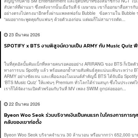
สัญญากับค่าย SM Entertainment และยุติบทบาทของสมาชิกวง NCT ไปเม
สัปดาห์ที่ผ่านมา ซึ่งหลังจากนั้นเมื่อวันที่ 6 เมษายน เขาก็ออกมาสื่อสาร
อย่างตรงไปตรงมาอีกครั้งผ่านแพลตฟอร์ม Bubble ข้อความใน Bubble ร
“ผมอยากจะพูดคุยกับแฟนๆ ด้วยตัวเองก่อน แต่ผมก็ไม่สามารถตัด...
23 มีนาคม 2026
SPOTIFY x BTS งานพิสูจน์ความเป็น ARMY กับ Music Quiz ฟีเ
ในที่สุดอัลบั้มคัมแบ็กที่หลายคนรอคอยอย่าง ARIRANG ของ BTS ก็เปิดตัว
ทางการบน Spotify แล้ว พร้อมตอกย้ำสายสัมพันธ์สุดแน่นแฟ้นระหว่าง B
ARMY อย่างชัดเจน และเพื่อฉลองโมเมนต์สำคัญนี้ BTS ได้จับมือ Spotify
‘BTS Music Quiz’ ให้แฟนๆ Premium ทั่วโลกได้ร่วมสนุก ซึ่งในประเทศ
เราก็ได้จัดงานเปิดตัวพร้อมกับวันที่ MV เพลง SWIM ถูกปล่อยออก...
22 มีนาคม 2026
Byeon Woo Seok ร่วมบริจาคเงินเป็นคนแรก ในโครงการการกุศ
คลับของเขาก่อตั้ง
Byeon Woo Seok บริจาคจำนวน 30 ล้านวอน หรือมากกว่า 652,000 บาท