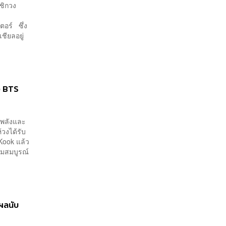
ชิกวง
ตอร์ ซึ่ง
ชียลอยู่
ง BTS
่าพลังและ
วงได้รับ
Kook แล้ว
ามสมบูรณ์
ผลนับ