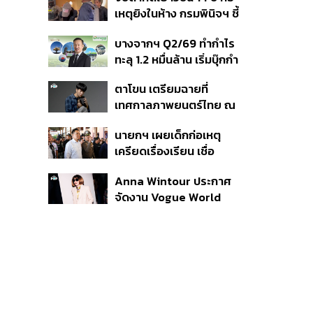
สิกวิดีโอ
เหตุยิงในห้าง กรมพินิจฯ ชี้
ประพฤติดี-รับการรักษาต่อ
บางจากฯ Q2/69 ทำกำไร
เนื่อง ประเมินปล่อยตัว
ทะลุ 1.2 หมื่นล้าน เริ่มบุ๊กกำ
ไร ‘SAF’ เชิงพาณิชย์ครั้ง
ตาโขน เตรียมฉายที่
แรก หนุนรายได้ครึ่งปีทะลุ
เทศกาลภาพยนตร์ไทย ณ
3.2 แสนล้าน
ประเทศบราซิล
นายกฯ เผยเด็กก่อเหตุ
เครียดเรื่องเรียน เชื่อ
เตรียมการเป็นขั้นตอน ชี้มี
Anna Wintour ประกาศ
กระสุนอีกกว่า 30 นัด หาก
จัดงาน Vogue World
ไม่จบชีวิตตัวเองอาจสูญ
2027 ที่ซานฟรานซิสโก
เสียเพิ่ม