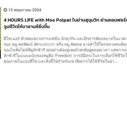
13 พฤษภาคม 2024
4 HOURS LIFE with Moo Polpat ในย่านสุขุมวิท ย่านคอมฟอร์ต
จูนชีวิตให้บาลานซ์ยิ่งขึ้น
ดีไซเนอร์ ตัวพ่อแห่งวงการแฟชั่น นักธุรกิจ และอีกสารพัดบทบาทในแวดว
ของ หมู-พลพัฒน์ อัศวะประภา หรือ หมู Asava อาจทำให้ใครหลายคนติ
ของไลฟ์สไตล์ที่ดูลักชัวรี ทุกอย่างต้องดูเพอร์เฟกต์อยู่ตลอดเวลา แต่ความ
ลักชัวรีในแบบฉบับของหมูคือ ‘Freedom’ การมีอิสระในการเลือกใช้ชีวิตให
คุณภาพในแบบที่ใช่ และสิ่งที่ใช่สำหรับเขาคือการได้ใช้ชีวิตในย่า...