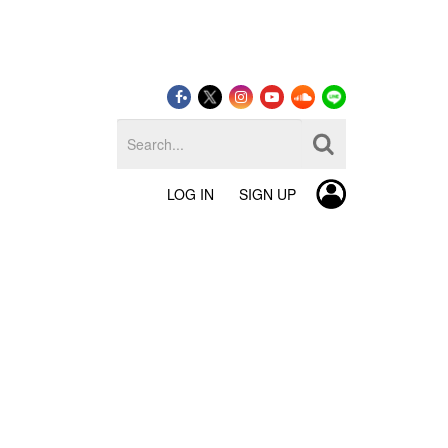
LOG IN
SIGN UP