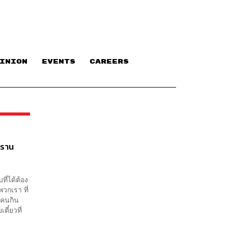
INION
EVENTS
CAREERS
ปราน
ี่ได้ต้อง
วกเรา ที่
จคนกิน
ตี๋ยวที่