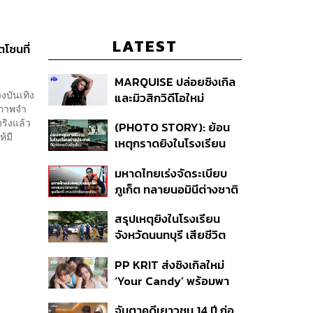
LATEST
โซนที่
MARQUISE ปล่อยซิงเกิล
งบันเทิง
และมิวสิกวิดีโอใหม่
ดภาพจำ
IRONIC ที่เสียดสีความ
จริงแล้ว
(PHOTO STORY): ย้อน
สัมพันธ์สุด Toxic
้มี
เหตุกราดยิงในโรงเรียน
ต่างประเทศ ที่ผู้ก่อเหตุเป็น
มหาดไทยเร่งจัดระเบียบ
นักเรียน
ภูเก็ต ทลายนอมินีต่างชาติ
คุมเจ็ตสกี สางบริษัทฮุบ
สรุปเหตุยิงในโรงเรียน
ที่ดิน เคลียร์ใบอนุญาต
จังหวัดนนทบุรี เสียชีวิต
โรงแรมค้าง 7 ปี
รวม 8 ราย โฆษก ตร. เผย
PP KRIT ส่งซิงเกิลใหม่
ปมค้นประวัติคดีกราดยิงที่
‘Your Candy’ พร้อมพา
สหรัฐฯ
ต้าเหนิง และ ณิชา ร่วมมิว
จับตาคดีเยาวชน 14 ปี ก่อ