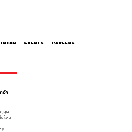
INION
EVENTS
CAREERS
ักรัก
ัญสุด
้มใหม่
ธิ์
ภาส