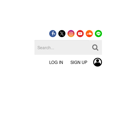
LOG IN
SIGN UP