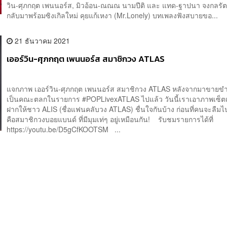
วิน-ศุภกฤต เพนนอร์ส, มิวอ้อน-ณณณ นามปีติ และ แทด-ฐาปนา จงกลรั
กลับมาพร้อมซิงเกิลใหม่ คุยแก้เหงา (Mr.Lonely) บทเพลงฟังสบายขอ...
21 ธันวาคม 2021
เออร์วิน-ศุภกฤต เพนนอร์ส สมาชิกวง ATLAS
แจกภาพ เออร์วิน-ศุภกฤต เพนนอร์ส สมาชิกวง ATLAS หลังจากมาขายขำ 
เป็นคณะตลกในรายการ #POPLivexATLAS ไปแล้ว วันนี้เราเอาภาพเซ็ตเ
ฝากให้ชาว ALIS (ชื่อแฟนคลับวง ATLAS) ชื่นใจกันบ้าง ก่อนที่คนจะลืมไปแ
คือสมาชิกวงบอยแบนด์ ที่มีมุมเท่ๆ อยู่เหมือนกัน! รับชมรายการได้ที่
https://youtu.be/D5gCfKOOTSM ...