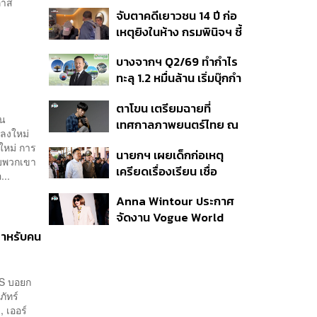
ต้าเหนิง และ ณิชา ร่วมมิว
ภาส
จับตาคดีเยาวชน 14 ปี ก่อ
สิกวิดีโอ
เหตุยิงในห้าง กรมพินิจฯ ชี้
ประพฤติดี-รับการรักษาต่อ
บางจากฯ Q2/69 ทำกำไร
เนื่อง ประเมินปล่อยตัว
ทะลุ 1.2 หมื่นล้าน เริ่มบุ๊กกำ
ไร ‘SAF’ เชิงพาณิชย์ครั้ง
ตาโขน เตรียมฉายที่
แรก หนุนรายได้ครึ่งปีทะลุ
อน
เทศกาลภาพยนตร์ไทย ณ
3.2 แสนล้าน
พลงใหม่
ประเทศบราซิล
ใหม่ การ
นายกฯ เผยเด็กก่อเหตุ
ับพวกเขา
เครียดเรื่องเรียน เชื่อ
...
เตรียมการเป็นขั้นตอน ชี้มี
Anna Wintour ประกาศ
กระสุนอีกกว่า 30 นัด หาก
จัดงาน Vogue World
ไม่จบชีวิตตัวเองอาจสูญ
2027 ที่ซานฟรานซิสโก
เสียเพิ่ม
สำหรับคน
AS บอยก
ภัทร์
 เออร์