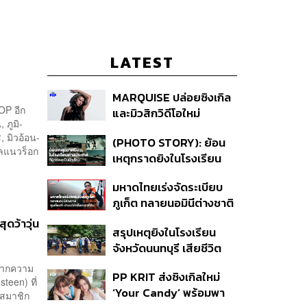
LATEST
MARQUISE ปล่อยซิงเกิล
OP อีก
และมิวสิกวิดีโอใหม่
 ภูมิ-
IRONIC ที่เสียดสีความ
 มิวอ้อน-
(PHOTO STORY): ย้อน
สัมพันธ์สุด Toxic
ิลแนวร็อก
เหตุกราดยิงในโรงเรียน
ต่างประเทศ ที่ผู้ก่อเหตุเป็น
มหาดไทยเร่งจัดระเบียบ
นักเรียน
ภูเก็ต ทลายนอมินีต่างชาติ
คุมเจ็ตสกี สางบริษัทฮุบ
ุดว้าวุ่น
สรุปเหตุยิงในโรงเรียน
ที่ดิน เคลียร์ใบอนุญาต
จังหวัดนนทบุรี เสียชีวิต
โรงแรมค้าง 7 ปี
รวม 8 ราย โฆษก ตร. เผย
ปมากความ
PP KRIT ส่งซิงเกิลใหม่
ปมค้นประวัติคดีกราดยิงที่
teen) ที่
‘Your Candy’ พร้อมพา
สหรัฐฯ
 สมาชิก