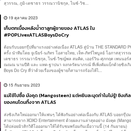
สุวรรณ, ภูมิ-เดชาธร วรรณวานิชกุล, ไนซ์-วิช...
19 ตุลาคม 2023
เก็บตกเบื้องหลังน้ำตาลูกผู้ชายของ ATLAS ใน
#POPLivexATLASBoysDoCry
ต้อนรับบอยกรุ๊ปที่มาแรงอย่างต่อเนื่อง ATLAS สู่บ้าน THE STANDARD P
ครั้ง นำทีมโดย จูเนียร์-นภัทร โอสายไทย, เจ็ท-ภัทร์ไพบูลย์ โอภาสสุวรรณ,
เดชาธร วรรณวานิชกุล, ไนซ์-วิชญ์พล สมคิด, เออร์วิน-ศุภกฤต เพนนอร์ส,
ณณณ นามปีติ และ แทด-ฐาปนา จงกลรัตนาภรณ์ ที่เพิ่งคัมแบ็กด้วยซิงเก
Boys Do Cry ที่ว่าด้วยเรื่องของผู้ชายก็สามารถร้องไห้ไ...
15 กันยายน 2023
แม่ใช้ไปซื้อ มังคุด (Mangosteen) แต่หยิบละมุดทำไมไม่รู้! ซิงเกิลส
ของคนโดนทิ้งจาก ATLAS
ส่งซิงเกิลใหม่ออกมาให้แฟนๆ ได้ฟังกันอย่างต่อเนื่องกับ ATLAS บอยกรุ๊
สามารถจาก XOXO Entertainment ด้วยผลงานล่าสุดอย่าง มังคุด (Mangos
ได้ปล่อยมิวสิกวิดีโอออกมาให้ได้รับชมพร้อมกันเมื่อวานนี้ (14 กันยายน)