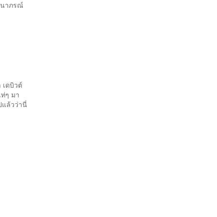
ตนาภรณ์
เดบิวต์
ท่ๆ มา
ล้วว่านี่