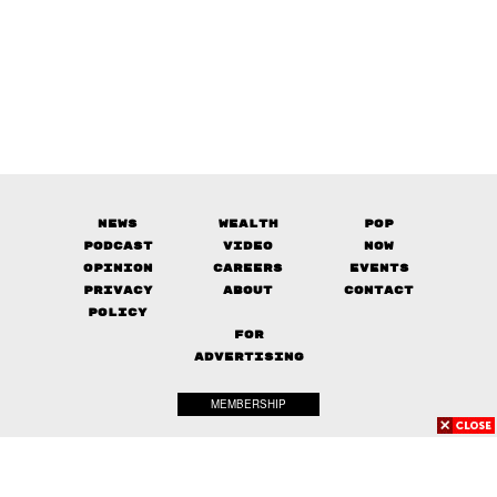
News
Wealth
Pop
Podcast
Video
Now
Opinion
Careers
Events
Privacy
About
Contact
Policy
FOR
ADVERTISING
MEMBERSHIP