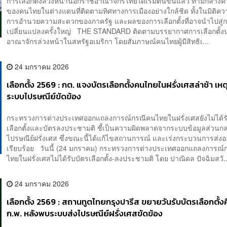
การเลือกตั้งล่วงหน้านอกราชอาณาจักรไทยได้เริ่มต้นขึ้นแล้ว ท่ามกลา
ของคนไทยในต่างแดนที่ติดตามทิศทางการเมืองอย่างใกล้ชิด ทั้งในมิติความ
การอำนวยความสะดวกของภาครัฐ และผลของการเลือกตั้งที่อาจนำไปสู่
เปลี่ยนแปลงครั้งใหญ่ THE STANDARD ติดตามบรรยากาศการเลือกตั้
อาณาจักรล่วงหน้าในสหรัฐอเมริกา โดยสัมภาษณ์คนไทยผู้มีสิทธิเ...
24 มกราคม 2026
เลือกตั้ง 2569 : กต. แจงบัตรเลือกตั้งคนไทยในฝรั่งเศสล่าช้า เห
ระบบไปรษณีย์ขัดข้อง
กระทรวงการต่างประเทศออกแถลงการณ์กรณีคนไทยในฝรั่งเศสยังไม่ได้ร
เลือกตั้งและบัตรลงประชามติ ชี้เป็นความผิดพลาดจากระบบข้อมูลส่วน
ไปรษณีย์ฝรั่งเศส ซึ่งขณะนี้ได้แก้ไขสถานการณ์ และเร่งกระบวนการส่ง
เรียบร้อย วันนี้ (24 มกราคม) กระทรวงการต่างประเทศออกแถลงการณ์
ไทยในฝรั่งเศสไม่ได้รับบัตรเลือกตั้ง-ลงประชามติ โดย ปาณิดล ปัจฉิมสวั..
24 มกราคม 2026
เลือกตั้ง 2569 : สถานทูตไทยกรุงปารีส ขยายวันรับบัตรเลือกตั้งค
ก.พ. หลังพบระบบส่งไปรษณีย์ฝรั่งเศสขัดข้อง