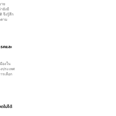
ขยาย
ายังมี
จึงรู้สึก
ิดตาม
สรรคและ
เมืองใน
่างประเทศ
การเลือก
ไม่ได้