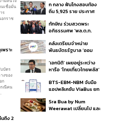
งความสนใจ
ก กลาง ฟันโกงสอบท้อง
350’ เสริมความมั่นคง
เชื่อมั่น
ถิ่น 5,925 ราย ประกาศ
ชายแดน
การ
บัญชีใหม่ 7 ส.ค. ส่วน 97
งนอกราช
ทักษิณ ร่วมสวดพระ
ราย รอ ป.ป.ช. ขีดเส้นแล้ว
อภิธรรมศพ ‘พล.ต.ท.
เสร็จ 31 ส.ค.
ผ่อน’ บิดา ‘พักตร์พิไล ทวี
คลังเตรียมจำหน่าย
สิน’ สิริอายุ 103 ปี แกนนำ
ตุเพราะ
พันธบัตรรัฐบาล ‘ออม
เพื่อไทย-บุคคลหลาก
พลัส’ รอบถัดไป เร็วสุด 4
วงการร่วมอาลัย
‘เอกนิติ’ เผยอยู่ระหว่าง
ก.ย.นี้ อาจเพิ่มสัดส่วนการ
ับบัตร
หารือ ‘ไทยเที่ยวไทยพลัส’
ขายแบบ Small Lot First
กลางของ
มีสิทธิใช้งบจากเงินกู้ 4
มากขึ้น
ออก
BTS-EBM-NBM จับมือ
แสนล้าน มั่นใจงบต่อ ‘ไทย
กรณีคน
แอปพลิเคชัน ViaBus ยก
ช่วยไทย พลัส’ เฟส 2 มี
.
ระดับการติดตามตำแหน่ง
เพียงพอ
Sra Bua by Num
รถไฟฟ้า 3 สายแบบเรียล
Weerawat เปลี่ยนไป และ
ไทม์
นี่คือเหตุผลที่เราควรกลับ
ืนถึง 2
ไปอีกครั้ง