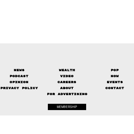
News
Wealth
Pop
Podcast
Video
Now
Opinion
Careers
Events
Privacy Policy
About
Contact
FOR ADVERTISING
MEMBERSHIP