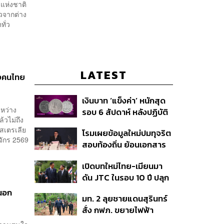
แห่งชาติ
้วจากต่าง
ทั่ว
LATEST
ยงคนไทย
เงินบาท ‘แข็งค่า’ หนักสุด
ะหว่าง
รอบ 6 สัปดาห์ หลังปฏิบัติ
้วไม่ถึง
การแทรกแซงเยนของ
อสเตรเลีย
โรมเผยข้อมูลใหม่ปมทุจริต
สหรัฐฯ-ญี่ปุ่น Standard
จักร 2569
สอบท้องถิ่น ย้อนเอกสาร
Chartered เปิดเป้าสิ้นปีนี้
ประชุมปี 2567 พบชื่อ
จ่อแข็งต่อแตะ 32.50 บาท
เปิดบทใหม่ไทย-เมียนมา
อนุทิน จ่อสอบต่อเอี่ยว
ต่อดอลลาร์
ดัน JTC ในรอบ 10 ปี ปลุก
ตัดตอน ม.บูรพา หรือไม่
‘เส้นเลือดใหญ่’ ค้า
านอก
มท. 2 ลุยชายแดนสุรินทร์
ชายแดน ท่าเรือน้ำลึก
สั่ง กฟภ. ขยายไฟฟ้า
ทวาย
‘ปราสาทตาควาย–เนิน