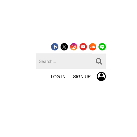
LOG IN
SIGN UP