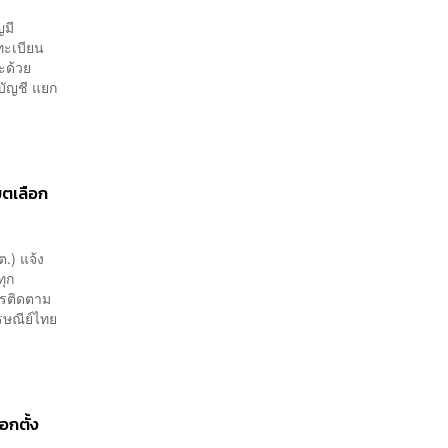
ญมี
ทะเบียน
ะด้วย
บัญชี แยก
ขตเลือก
.) แจ้ง
ทุก
ารติดตาม
ษณีย์ไทย
อกตั้ง