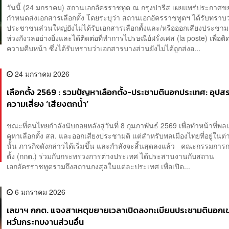
​วันนี้ (24 มกราคม) สถานเอกอัครราชทูต ณ กรุงปารีส เผยแพร่ประกาศ
กำหนดส่งเอกสารเลือกตั้ง โดยระบุว่า สถานเอกอัครราชทูตฯ ได้รับทราบว่
ประชาชนส่วนใหญ่ยังไม่ได้รับเอกสารเลือกตั้งและ/หรือออกเสียงประชามติ 
ห่วงกังวลอย่างยิ่งและได้ติดต่อที่ทำการไปรษณีย์ฝรั่งเศส (la poste) เพื่อต
ความคืบหน้า ซึ่งได้รับทราบว่าเอกสารบางส่วนยังไม่ได้ถูกส่งอ...
24 มกราคม 2026
เลือกตั้ง 2569 : รวมปัญหาเลือกตั้ง-ประชามตินอกประเทศ: อุป
ความเสี่ยง ‘เสียงตกน้ำ’
ขณะที่คนไทยกำลังนับถอยหลังสู่วันที่ 8 กุมภาพันธ์ 2569 เพื่อทำหน้าที่พล
คูหาเลือกตั้ง สส. และออกเสียงประชามติ แต่สำหรับพลเมืองไทยที่อยู่ในต
นั้น ภารกิจดังกล่าวได้เริ่มขึ้น และกำลังจะสิ้นสุดลงแล้ว คณะกรรมการ
ตั้ง (กกต.) ร่วมกับกระทรวงการต่างประเทศ ได้ประสานงานกับสถาน
เอกอัครราชทูตรวมถึงสถานกงสุลในแต่ละประเทศ เพื่อเปิด...
6 มกราคม 2026
เลขาฯ กกต. แจงสาเหตุขยายเวลาเปิดลงทะเบียนประชามตินอกเขต
หวั่นกระทบงานส่วนอื่น