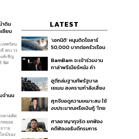
LATEST
นำดิน
เซียน
‘เอกนิติ’ หนุนติดโซลาร์
ะเทพรัตน
50,000 บาทต่อครัวเรือน
วลี พระวร
พร้อมดึง ‘ออมสิน-ธอส.’
งค์เชิญ
BamBam จะเข้าร่วมงาน
ปล่อยกู้ดอกเบี้ยต่ำ เร่ง
 พิศ
กาล่าพรีเมียร์หนัง คำ
ออกโครงการภายใน 1
สารภาพของหมอผี
เดือน
ฮูตีถล่มฐานทัพรัฐบาล
เยเมน สงครามกำลังเสี่ยง
ปะทุอีกครั้งหรือไม่?
ยอมจำนน
ศุภจีขอดูความเหมาะสม ใช้
งบประมาณหรือเงินกู้ ‘ไทย
เที่ยวไทยพลัส’ บอกหากมี
ใครคาดคิด
ศาลอาญาทุจริต ยกฟ้อง
นักทยอย
‘ไทยช่วยไทยพลัส เฟส 2’
ใจวาย
คดีฟ้องอธิบดีกรมการ
ไม่จำเป็นต้องออกพร้อมกัน
มไลน์ของ
ปกครอง ชี้ย้าย ‘อดีตปลัด