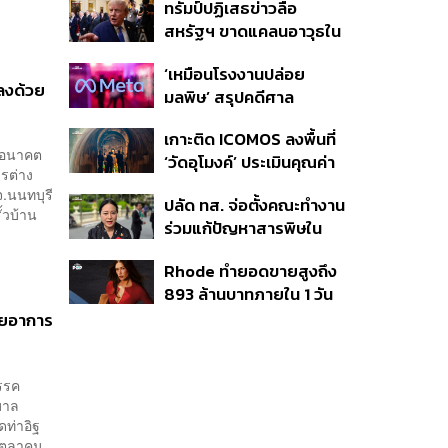
ทรัมป์ปฏิเสธข่าวลือ
จังหวัดภูเก็ต’ ชอบด้วยขั้น
สหรัฐฯ ขาดแคลนอาวุธใน
ตอน
การทำสงครามกับอิหร่าน
‘เหมือนโรงงานปล่อย
เผยกำลังล่าตัวคนปล่อย
ตลงด้วย
มลพิษ’ สรุปคดีศาล
ข่าว
นิวเม็กซิโก สั่งปรับ Meta ชี้
เกาะติด ICOMOS ลงพื้นที่
กระทบสุขภาพจิตเด็ก คุม
บอนาคต
‘วัดอุโมงค์’ ประเมินคุณค่า
เข้ม AI Chatbot
รต่าง
ล้านนา ดันเชียงใหม่สู่
จ.นนทบุรี
ปลัด ทส. จ่อตั้งคณะทำงาน
มรดกโลกปี 2570
้วบ้าน
ร่วมแก้ปัญหาสารพิษใน
แม่น้ำข้ามพรมแดนไทย-
Rhode ทำยอดขายสูงถึง
เมียนมา เล็งเริ่มถกนัดแรก
893 ล้านบาทภายใน 1 วัน
ส.ค.นี้
กับซัมเมอร์คอลเล็กชัน
้วยอาการ
ล่าสุด
รรค
บาล
ท่าอิฐ
8 ตุลาคม