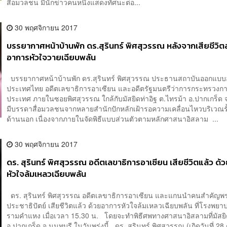
สื่อมวลชน มีนักข่าวคนหนึ่งแสดงทัศนะต่อ...
30 พฤศจิกายน 2017
บรรยากาศหน้าบ้านพัก ดร.สุรินทร์ พิศสุวรรณ หลังจากเสียชีวิ
อาการหัวใจวายเฉียบพลัน
บรรยากาศหน้าบ้านพัก ดร.สุรินทร์ พิศสุวรรณ ประธานสถาบันออกแบ
ประเทศไทย อดีตเลขาธิการอาเซียน และอดีตรัฐมนตรีว่าการกระทรวงกา
ประเทศ ภายในซอยพิศสุวรรณ ใกล้กับมัสยิดท่าอิฐ ต.ไทรม้า อ.ปากเกร็ด 
มีบรรดาสื่อมวลชนจากหลายสำนักปักหลักเฝ้ารอความเคลื่อนไหวบริเวณรั
ด้านนอก เนื่องจากภายในจัดพิธีแบบส่วนตัวตามหลักศาสนาอิสลาม ...
30 พฤศจิกายน 2017
ดร. สุรินทร์ พิศสุวรรณ อดีตเลขาธิการอาเซียน เสียชีวิตแล้ว ด
หัวใจล้มเหลวเฉียบพลัน
ดร. สุรินทร์ พิศสุวรรณ อดีตเลขาธิการอาเซียน และแกนนำคนสำคัญพ
ประชาธิปัตย์ เสียชีวิตแล้ว ด้วยอาการหัวใจล้มเหลวเฉียบพลัน ที่โรงพยา
รามคำแหง เมื่อเวลา 15.30 น. โดยจะทำพิธีศพทางศาสนาอิสลามที่มัสยิด
อ.ปากเกร็ด จ.นนทบุรี ในวันพรุ่งนี้ ดร. สุรินทร์ พิศสุวรรณ (เกิดวันที่ 2