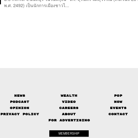
พ.ศ. 2492) เป็นนักการเมืองชาวไ...
News
Wealth
Pop
Podcast
Video
Now
Opinion
Careers
Events
Privacy Policy
About
Contact
FOR ADVERTISING
MEMBERSHIP