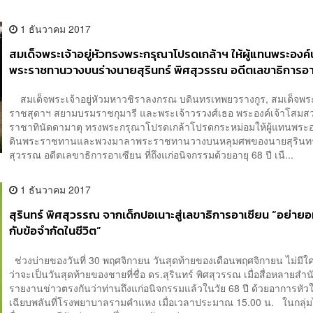
1 ธันวาคม 2017
สมเด็จพระเจ้าอยู่หัวทรงพระกรุณาโปรดเกล้าฯ ให้ผู้แทนพระองค์
พระราชทานวางบนร่างนายสุรินทร์ พิศสุวรรณ อดีตเลขาธิการอา
สมเด็จพระเจ้าอยู่หัวมหาวชิราลงกรณ บดินทรเทพยวรางกูร, สมเด็จพร
ราชสุดาฯ สยามบรมราชกุมารี และพระเจ้าวรวงศ์เธอ พระองค์เจ้าโสมส
ราชาทินัดดามาตุ ทรงพระกรุณาโปรดเกล้าโปรดกระหม่อมให้ผู้แทนพระอ
ดินพระราชทานและพวงมาลาพระราชทานวางบนหลุมศพของนายสุรินทร์
สุวรรณ อดีตเลขาธิการอาเซียน ที่ถึงแก่อนิจกรรมด้วยอายุ 68 ปี เนื...
1 ธันวาคม 2017
สุรินทร์ พิศสุวรรณ จากเด็กปอเนาะสู่เลขาธิการอาเซียน “อย่า
กับข้อจำกัดในชีวิต”
ช่วงบ่ายของวันที่ 30 พฤศจิกายน วันสุดท้ายของเดือนพฤศจิกายน ไม่มี
ว่าจะเป็นวันสุดท้ายของชายที่ชื่อ ดร.สุรินทร์ พิศสุวรรณ เมื่อสื่อหลายสำ
รายงานข่าวตรงกันว่าท่านถึงแก่อนิจกรรมแล้วในวัย 68 ปี ด้วยอาการหัว
เฉียบพลันที่โรงพยาบาลรามคำแหง เมื่อเวลาประมาณ 15.00 น. ในกลุ่