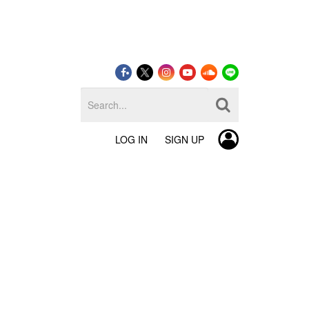
LOG IN
SIGN UP