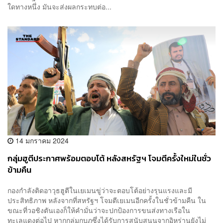
ใดทางหนึ่ง มันจะส่งผลกระทบต่อ...
14 มกราคม 2024
กลุ่มฮูตีประกาศพร้อมตอบโต้ หลังสหรัฐฯ โจมตีครั้งใหม่ในชั่ว
ข้ามคืน
กองกำลังติดอาวุธฮูตีในเยเมนขู่ว่าจะตอบโต้อย่างรุนแรงและมี
ประสิทธิภาพ หลังจากที่สหรัฐฯ โจมตีเยเมนอีกครั้งในชั่วข้ามคืน ใน
ขณะที่วอชิงตันเองก็ให้คำมั่นว่าจะปกป้องการขนส่งทางเรือใน
ทะเลแดงต่อไป หากกลุ่มกบฏซึ่งได้รับการสนับสนุนจากอิหร่านยังไม่