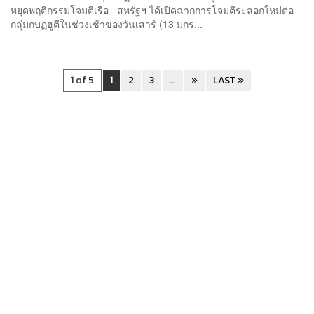
หยุดพฤติกรรมโจมตีเรือ สหรัฐฯ ได้เปิดฉากการโจมตีระลอกใหม่ต่อ
กลุ่มกบฏฮูตีในช่วงเช้าของวันเสาร์ (13 มกร...
1 of 5
1
2
3
...
»
LAST »