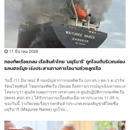
11 มีนาคม 2026
กองทัพเรือแถลง เรือสินค้าไทย ‘มยุรีนารี’ ถูกโจมตีบริเวณช่อง
แคบฮอร์มุซ เร่งประสานทางการโอมานช่วยลูกเรือ
วันนี้ (11 มีนาคม) ที่ กองบัญชาการกองทัพเรือ (บก.ทร.) พล.ร.ต.ปารัช
รัตนไชยพันธ์ โฆษกกองทัพเรือ เปิดเผย ถึงสถานการณ์ฉุกเฉินทางทะเล
โดยระบุว่า ศูนย์ควบคุมการจราจรทางทะเล ศูนย์ปฏิบัติการกองทัพเรือ
(ศคจร.ศปก.ทร.) ได้รับรายงานเบื้องต้นเมื่อเวลาประมาณ 11.00 น.
ของวันนี้ ว่าเกิดเหตุเรือบรรทุกสินค้าประเภทเทกองสัญชาติไทยชื่อ
มยุรีนารี (Mayuree Naree) ถูกโจม...