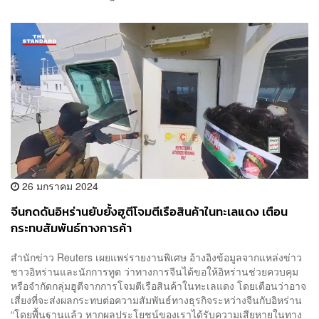
26 มกราคม 2024
จีนกดดันอิหร่านยับยั้งฮูตีโจมตีเรือสินค้าในทะเลแดง เตือน
กระทบสัมพันธ์ทางการค้า
สำนักข่าว Reuters เผยแพร่รายงานพิเศษ อ้างอิงข้อมูลจากแหล่งข่าว
ชาวอิหร่านและนักการทูต ว่าทางการจีนได้ขอให้อิหร่านช่วยควบคุม
หรือจำกัดกลุ่มฮูตีจากการโจมตีเรือสินค้าในทะเลแดง โดยเตือนว่าอาจ
เสี่ยงที่จะส่งผลกระทบต่อความสัมพันธ์ทางธุรกิจระหว่างจีนกับอิหร่าน
“โดยพื้นฐานแล้ว หากผลประโยชน์ของเราได้รับความเสียหายในทาง