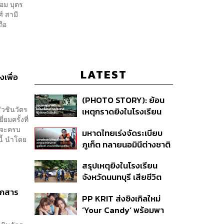
อม บุตร
์ สามี
ถือ
LATEST
เพื่อ
(PHOTO STORY): ย้อน
ัวชินวัตร
เหตุกราดยิงในโรงเรียน
ยมครั้งที่
ต่างประเทศ ที่ผู้ก่อเหตุเป็น
ังจะครบ
มหาดไทยเร่งจัดระเบียบ
นักเรียน
นี้ นำโดย
ภูเก็ต ทลายนอมินีต่างชาติ
คุมเจ็ตสกี สางบริษัทฮุบ
สรุปเหตุยิงในโรงเรียน
ที่ดิน เคลียร์ใบอนุญาต
จังหวัดนนทบุรี เสียชีวิต
โรงแรมค้าง 7 ปี
รวม 8 ราย โฆษก ตร. เผย
เอกสาร
PP KRIT ส่งซิงเกิลใหม่
ปมค้นประวัติคดีกราดยิงที่
‘Your Candy’ พร้อมพา
สหรัฐฯ
ต้าเหนิง และ ณิชา ร่วมมิว