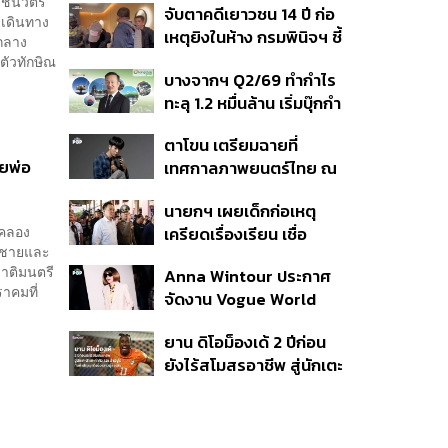
 ชินวัตร
จับตาคดีเยาวชน 14 ปี ก่อ
สิกวิดีโอ
 เดินทาง
เหตุยิงในห้าง กรมพินิจฯ ชี้
ำกลาง
ประพฤติดี-รับการรักษาต่อ
ตัวทักษิณ
บางจากฯ Q2/69 ทำกำไร
เนื่อง ประเมินปล่อยตัว
ทะลุ 1.2 หมื่นล้าน เริ่มบุ๊กกำ
ไร ‘SAF’ เชิงพาณิชย์ครั้ง
ตาโขน เตรียมฉายที่
แรก หนุนรายได้ครึ่งปีทะลุ
ผยพ่อ
เทศกาลภาพยนตร์ไทย ณ
3.2 แสนล้าน
ประเทศบราซิล
นายกฯ เผยเด็กก่อเหตุ
งคลอง
เครียดเรื่องเรียน เชื่อ
ตรชายและ
เตรียมการเป็นขั้นตอน ชี้มี
ชาติมนตรี
Anna Wintour ประกาศ
กระสุนอีกกว่า 30 นัด หาก
ราคมที่
จัดงาน Vogue World
ไม่จบชีวิตตัวเองอาจสูญ
2027 ที่ซานฟรานซิสโก
เสียเพิ่ม
ยาน ดิโอม็องเด้ 2 ปีก่อน
ยังไร้สโมสรอาชีพ สู่นักเตะ
ค่าตัว 125 ล้านยูโร กับคำ
สัญญาถึงน้องสาวผู้ล่วง
ลับ