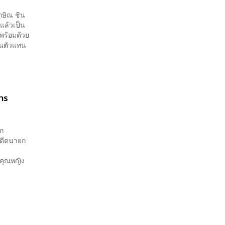
กษิณ ชิน
าแล้วเป็น
พร้อมด้วย
็นตัวแทน
การ
ยก
 อดีตนายก
งคุณหญิง