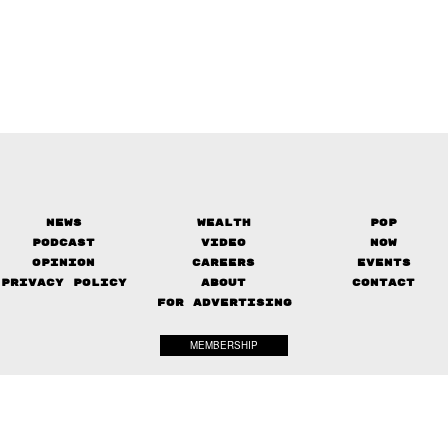
News
Wealth
Pop
Podcast
Video
Now
Opinion
Careers
Events
Privacy Policy
About
Contact
FOR ADVERTISING
MEMBERSHIP