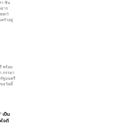
ทา ชิน
งธาร
esn’t
ครัวอยู่
ี พร้อม
คำ ภรรยา
รัฐมนตรี
สวัสดิ์
’ เป็น
งใจดี