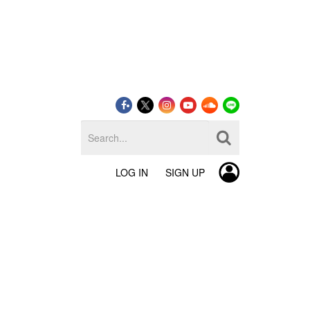
LOG IN
SIGN UP