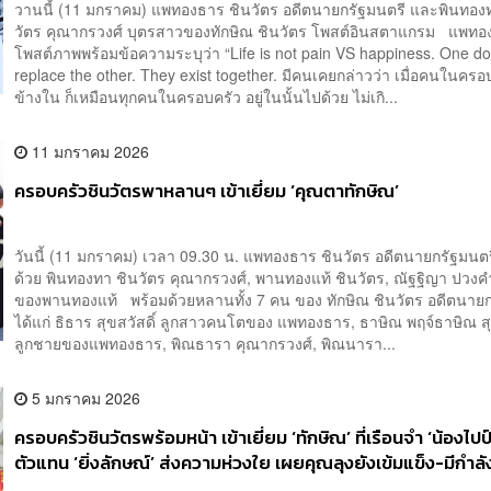
วานนี้ (11 มกราคม) แพทองธาร ชินวัตร อดีตนายกรัฐมนตรี และพินทอง
วัตร คุณากรวงศ์ บุตรสาวของทักษิณ ชินวัตร โพสต์อินสตาแกรม แพทอ
โพสต์ภาพพร้อมข้อความระบุว่า “Life is not pain VS happiness. One do
replace the other. They exist together. มีคนเคยกล่าวว่า เมื่อคนในครอบ
ข้างใน ก็เหมือนทุกคนในครอบครัว อยู่ในนั้นไปด้วย ไม่เกิ...
11 มกราคม 2026
ครอบครัวชินวัตรพาหลานๆ เข้าเยี่ยม ‘คุณตาทักษิณ’
วันนี้ (11 มกราคม) เวลา 09.30 น. แพทองธาร ชินวัตร อดีตนายกรัฐมนตร
ด้วย พินทองทา ชินวัตร คุณากรวงศ์, พานทองแท้ ชินวัตร, ณัฐฐิญา ปวง
ของพานทองแท้ พร้อมด้วยหลานทั้ง 7 คน ของ ทักษิณ ชินวัตร อดีตนายก
ได้แก่ ธิธาร สุขสวัสดิ์ ลูกสาวคนโตของ แพทองธาร, ธาษิณ พฤจ์ธาษิณ สุข
ลูกชายของแพทองธาร, พิณธารา คุณากรวงศ์, พิณนารา...
5 มกราคม 2026
ครอบครัวชินวัตรพร้อมหน้า เข้าเยี่ยม ‘ทักษิณ’ ที่เรือนจำ ‘น้องไปป์
ตัวแทน ‘ยิ่งลักษณ์’ ส่งความห่วงใย เผยคุณลุงยังเข้มแข็ง-มีกำลั