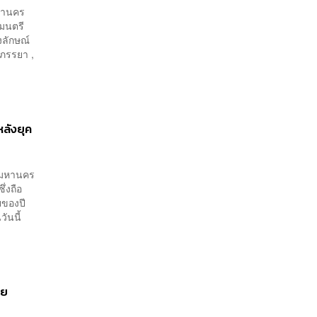
มหานคร
ฐมนตรี
งลักษณ์
ะภรรยา ,
หลังยุค
ทพมหานคร
ึ่งถือ
ายของปี
ันนี้
ุย