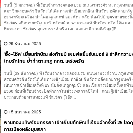
วันนี้ (5 มกราคม) ที่เรือนจำกลางคลองเปรม ถนนงามวงศ์วาน กรุงเทพ
สมาชิกครอบครัวชินวัตรได้เดินทางเข้าเยี่ยมทักษิณ ชินวัตร อดีตนายกรั
อย่างพร้อมเพรียง นำโดย ศุภเสกข์ อมรฉัตร หรือ น้องไปป์ บุตรชายของยิ่
ชินวัตร อดีตนายกรัฐมนตรี พร้อมด้วย พานทองแท้ ชินวัตร หรือ โอ๊ค แล
พินทองทา ชินวัตร คุณากรวงศ์ หรือ เอม และสามี รวมถึงวิญญัติ ...
29 ธันวาคม 2025
‘อิ๊ง-โอ๊ค’ เยี่ยมทักษิณ ส่งท้ายปี เผยพ่อยิ้มรับเบอร์ 9 รำลึกความ
ไทยรักไทย ย้ำทำตามกฎ กกต. เคร่งครัด
วันนี้ (29 ธันวาคม) ที่ เรือนจำกลางคลองเปรม ถนนงามวงศ์วาน กรุงเ
ครอบครัวชินวัตรได้เดินทางเข้าเยี่ยม ทักษิณ ชินวัตร อดีตนายกรัฐมนตรี ซ
เป็นการเข้าเยี่ยมครั้งที่ 29 นับตั้งแต่ถูกคุมขัง และเป็นการเยี่ยมครั้งสุดท้
2568 ก่อนที่เรือนจำจะปิดทำการในช่วงเทศกาลปีใหม่ คณะผู้เข้าเยี่ยมในว
ประกอบด้วย พานทองแท้ ชินวัตร (โอ๊ค...
15 ธันวาคม 2025
พานทองแท้พร้อมภรรยา เข้าเยี่ยมทักษิณที่เรือนจำครั้งที่ 25 ปัดค
การเมืองหลังยุบสภา