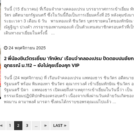
วันนี้ (15 ธันวาคม) ที่เรือนจำกลางคลองเปรม บรรยากาศการเข้าเยี่ยม ทั
วัตร อดีตนายกรัฐมนตรี ซึ่งในวันนี้ถือเป็นการเยี่ยมครั้งที่ 25 หลังคุมขังม
ระยะเวลา 3 เดือน 6 วัน พานทองแท้ ชินวัตร บุตรชายคนโตของทักษิณ 
ณัฐฐิญา ปวงคำ ภรรยาของพานทองแท้ เป็นตัวแทนสมาชิกครอบครัวที่เป
เดินทางมาเยี่ยมในครั้งนี้ ...
24 พฤศจิกายน 2025
2 พี่น้องชินวัตรเยี่ยม ‘ทักษิณ’ เรือนจำคลองเปรม ปัดตอบปมอัย
อุทธรณ์ ม.112 – ยังไม่คุยเรื่องคุก VIP
วันนี้ (24 พฤศจิกายน) ที่ เรือนจำคลองเปรม แพทองธาร ชินวัตร อดีตนา
รัฐมนตรี พร้อม พินทองทา ชินวัตร คุณากรวงศ์ เข้าเยี่ยมทักษิณ ชินวัตร
รัฐมนตรี บิดา แพทองธาร เปิดเผยถึงสาเหตุการเข้าเยี่ยมในวันนี้ว่า เป็น
ธรรมเนียมปฏิบัติปกติของครอบครัว เนื่องจากเพิ่งผ่านวันคล้ายวันเกิดขอ
พจมาน ดามาพงศ์ มารดา ซึ่งตนได้กราบขอพรคุณแม่ไปแล้ว ...
«
1
2
3
...
»
LAST »