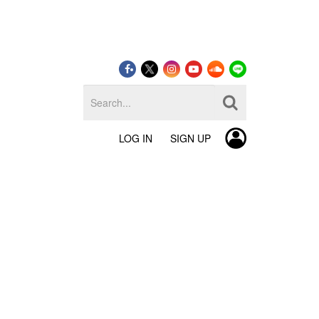
LOG IN
SIGN UP