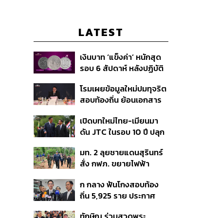
LATEST
เงินบาท ‘แข็งค่า’ หนักสุด
รอบ 6 สัปดาห์ หลังปฏิบัติ
การแทรกแซงเยนของ
โรมเผยข้อมูลใหม่ปมทุจริต
สหรัฐฯ-ญี่ปุ่น Standard
สอบท้องถิ่น ย้อนเอกสาร
Chartered เปิดเป้าสิ้นปีนี้
ประชุมปี 2567 พบชื่อ
จ่อแข็งต่อแตะ 32.50 บาท
เปิดบทใหม่ไทย-เมียนมา
อนุทิน จ่อสอบต่อเอี่ยว
ต่อดอลลาร์
ดัน JTC ในรอบ 10 ปี ปลุก
ตัดตอน ม.บูรพา หรือไม่
‘เส้นเลือดใหญ่’ ค้า
มท. 2 ลุยชายแดนสุรินทร์
ชายแดน ท่าเรือน้ำลึก
สั่ง กฟภ. ขยายไฟฟ้า
ทวาย
‘ปราสาทตาควาย–เนิน
ก กลาง ฟันโกงสอบท้อง
350’ เสริมความมั่นคง
ถิ่น 5,925 ราย ประกาศ
ชายแดน
บัญชีใหม่ 7 ส.ค. ส่วน 97
ทักษิณ ร่วมสวดพระ