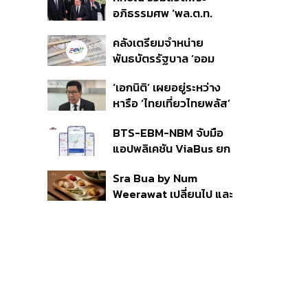
ราย รอ ป.ป.ช. ขีดเส้นแล้ว
อภิธรรมศพ ‘พล.ต.ท.
เสร็จ 31 ส.ค.
ผ่อน’ บิดา ‘พักตร์พิไล ทวี
คลังเตรียมจำหน่าย
สิน’ สิริอายุ 103 ปี แกนนำ
พันธบัตรรัฐบาล ‘ออม
เพื่อไทย-บุคคลหลาก
พลัส’ รอบถัดไป เร็วสุด 4
วงการร่วมอาลัย
‘เอกนิติ’ เผยอยู่ระหว่าง
ก.ย.นี้ อาจเพิ่มสัดส่วนการ
หารือ ‘ไทยเที่ยวไทยพลัส’
ขายแบบ Small Lot First
มีสิทธิใช้งบจากเงินกู้ 4
มากขึ้น
BTS-EBM-NBM จับมือ
แสนล้าน มั่นใจงบต่อ ‘ไทย
แอปพลิเคชัน ViaBus ยก
ช่วยไทย พลัส’ เฟส 2 มี
ระดับการติดตามตำแหน่ง
เพียงพอ
Sra Bua by Num
รถไฟฟ้า 3 สายแบบเรียล
Weerawat เปลี่ยนไป และ
ไทม์
นี่คือเหตุผลที่เราควรกลับ
ไปอีกครั้ง