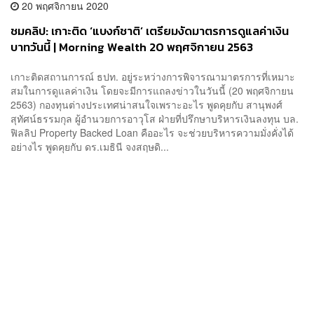
20 พฤศจิกายน 2020
ชมคลิป: เกาะติด ‘แบงก์ชาติ’ เตรียมงัดมาตรการดูแลค่าเงิน
บาทวันนี้ | Morning Wealth 20 พฤศจิกายน 2563
เกาะติดสถานการณ์ ธปท. อยู่ระหว่างการพิจารณามาตรการที่เหมาะ
สมในการดูแลค่าเงิน โดยจะมีการแถลงข่าวในวันนี้ (20 พฤศจิกายน
2563) กองทุนต่างประเทศน่าสนใจเพราะอะไร พูดคุยกับ สานุพงศ์
สุทัศน์ธรรมกุล ผู้อำนวยการอาวุโส ฝ่ายที่ปรึกษาบริหารเงินลงทุน บล.
ฟิลลิป Property Backed Loan คืออะไร จะช่วยบริหารความมั่งคั่งได้
อย่างไร พูดคุยกับ ดร.เมธินี จงสฤษดิ...