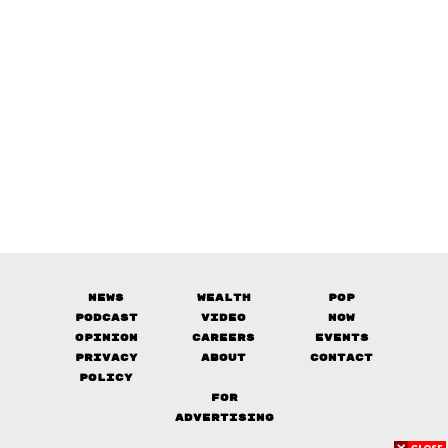
News
Wealth
Pop
Podcast
Video
Now
Opinion
Careers
Events
Privacy
About
Contact
Policy
FOR
ADVERTISING