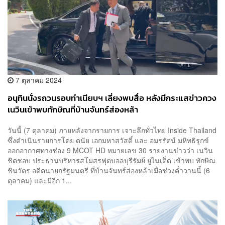
7 ตุลาคม 2024
อนุทิน​นั่งรถวนรอบทำเนียบฯ เลี่ยงพบสื่อ หลังมีกระแสข่าวควง
เนวิน​เข้าพบทักษิณ​ที่บ้านจันทร์ส่องหล้า
วันนี้ (7 ตุลาคม) ภายหลังจากรายการ เจาะลึกทั่วไทย Inside Thailand
ซึ่งดำเนินรายการโดย ดนัย เอกมหาสวัสดิ์ และ อมรรัตน์ มหิทธิรุกข์
ออกอากาศทางช่อง 9 MCOT HD หมายเลข 30 รายงานข่าวว่า เนวิน​
ชิดชอบ​ ประธานบริหารสโมสรฟุตบอล​บุรีรัมย์ ยูไนเต็ด​ เข้าพบ ทักษิณ​
ชินวัตร​ อดีต​นายก​รัฐมนตรี​ ที่บ้าน​จันทร์​ส่อง​หล้า​เมื่อช่วงค่ำวานนี้ (6
ตุลาคม) และมีอีก​ 1...