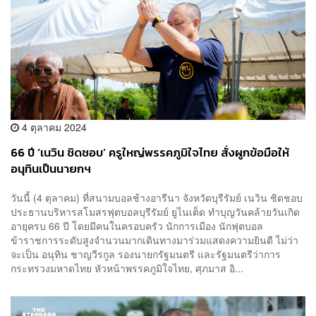
4 ตุลาคม 2024
66 ปี ‘เนวิน ชิดชอบ’ ครูใหญ่พรรคภูมิใจไทย สั่งผูกข้อมือให้
อนุทินเป็นนายกฯ
วันนี้ (4 ตุลาคม) ที่สนามบอลช้างอารีนา จังหวัดบุรีรัมย์ เนวิน ชิดชอบ
ประธานบริหารสโมสรฟุตบอลบุรีรัมย์ ยูไนเต็ด ทำบุญวันคล้ายวันเกิด
อายุครบ 66 ปี โดยมีคนในครอบครัว นักการเมือง นักฟุตบอล
ข้าราชการระดับสูงจำนวนมากเดินทางมาร่วมแสดงความยินดี ไม่ว่า
จะเป็น อนุทิน ชาญวีรกูล รองนายกรัฐมนตรี และ​รัฐมนตรี​ว่าการ​
กระทรวง​มหาดไทย หัวหน้าพรรคภูมิใจไทย, ศุภมาส อิ...