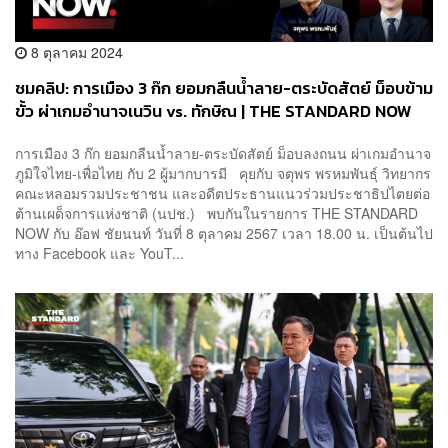
8 ตุลาคม 2024
ชมคลิป: การเมือง 3 ก๊ก ยอมกลืนน้ำลาย-ตระบัดสัตย์ ม็อบข้าม
ขั้ว ผ่าเกมอำนาจเนวิน vs. ทักษิณ | THE STANDARD NOW
การเมือง 3 ก๊ก ยอมกลืนน้ำลาย-ตระบัดสัตย์ ม็อบลงถนน ผ่าเกมอำนาจ
ภูมิใจไทย-เพื่อไทย กับ 2 ผู้มากบารมี คุยกับ จตุพร พรหมพันธุ์ วิทยากร
คณะหลอมรวมประชาชน และอดีตประธานแนวร่วมประชาธิปไตยต่อ
ต้านเผด็จการแห่งชาติ (นปช.) พบกันในรายการ THE STANDARD
NOW กับ อ๊อฟ ชัยนนท์ วันที่ 8 ตุลาคม 2567 เวลา 18.00 น. เป็นต้นไป
ทาง Facebook และ YouT...