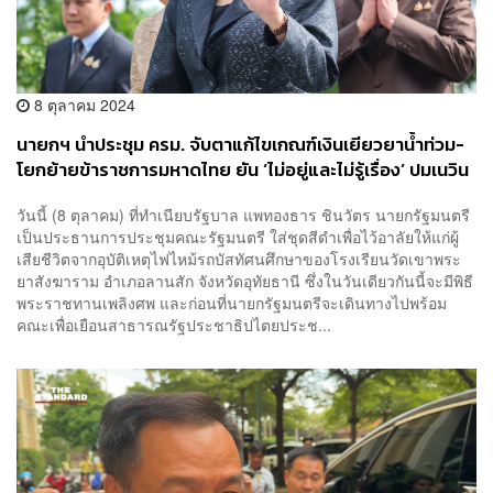
8 ตุลาคม 2024
นายกฯ​ นำประชุม ครม. จับตาแก้ไขเกณฑ์เงินเยียวยาน้ำท่วม-
โยกย้ายข้าราชการมหาดไทย ยัน ‘ไม่อยู่และไม่รู้เรื่อง’ ปมเนวิน
พบทักษิณ ส่วนอนุทินชิ่งสื่อวันที่สอง
วันนี้ (8 ตุลาคม) ที่ทำเนียบรัฐบาล แพทองธาร ชินวัตร นายกรัฐมนตรี
เป็นประธานการประชุมคณะรัฐมนตรี ใส่ชุดสีดำเพื่อไว้อาลัยให้แก่ผู้
เสียชีวิตจากอุบัติเหตุไฟไหม้รถบัสทัศนศึกษาของโรงเรียนวัดเขาพระ
ยาสังฆาราม อำเภอลานสัก จังหวัดอุทัยธานี ซึ่งในวันเดียวกันนี้จะมีพิธี
พระราชทานเพลิงศพ และก่อนที่นายกรัฐมนตรีจะเดินทางไปพร้อม
คณะเพื่อเยือนสาธารณรัฐประชาธิปไตยประช...