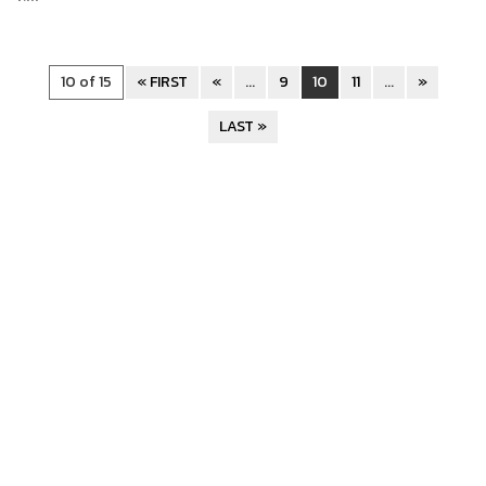
10 of 15
« FIRST
«
...
9
10
11
...
»
LAST »