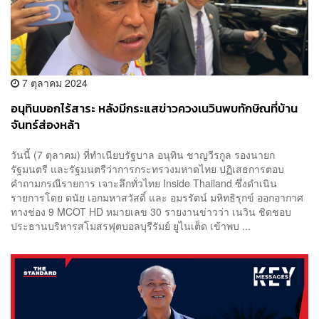
7 ตุลาคม 2024
อนุทิน​บอกไร้สาระ​ หลังมีกระแสข่าวควงเนวิน​พบทักษิณ​ที่บ้าน
จันทร์​ส่อง​หล้า​
วันนี้ (7 ตุลาคม) ที่ทำเนียบรัฐบาล อนุทิน​ ชาญวีรกูล​ รองนายก​
รัฐมนตรี ​และ​รัฐมนตรี​ว่าการ​กระทรวง​มหาดไทย​ ปฏิเสธการตอบ
คำถาม​กรณีรายการ เจาะลึกทั่วไทย Inside Thailand ซึ่งดำเนิน
รายการโดย ดนัย เอกมหาสวัสดิ์ และ อมรรัตน์ มหิทธิรุกข์ ออกอากาศ
ทางช่อง 9 MCOT HD หมายเลข 30 รายงานข่าวว่า เนวิน​ ชิดชอบ​
ประธานบริหารสโมสรฟุตบอล​บุรีรัมย์ ยูไนเต็ด​ เข้าพบ ...