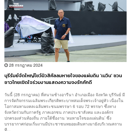
28 กรกฎาคม 2024
บุรีรัมย์จัดใหญ่โชว์มิวสิคัลลมหายใจของแผ่นดิน ‘เนวิน’ ชวน
ชาวไทยเปิดใจร่วมงานแสดงความจงรักภักดี
วันนี้ (28 กรกฎาคม) ที่สนามช้างอารีนา อำเภอเมือง จังหวัด บุรีรัมย์ มี
การจัดกิจกรรมเฉลิมพระเกียรติพระบาทสมเด็จพระเจ้าอยู่หัว เนื่องใน
โอกาสมหามงคลเฉลิมพระชนมพรรษา 6 รอบ 72 พรรษา ซึ่งทาง
จังหวัดร่วมกับภาครัฐ ภาคเอกชน ภาคประชาสังคม และองค์กร
ปกครองส่วนท้องถิ่น ภายใต้ชื่องาน ‘ลมหายใจของแผ่นดิน’ ซึ่ง
บรรยากาศก่อนเริ่มงานมีประชาชนทยอยเดินทางมายังบริเวณสถาน
ที...