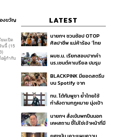
LATEST
ยองขวัญ
นายกฯ ชวนช้อป OTOP
ียมเปิด
ศิลปาชีพ แม่ค้าร้อง ‘ไทย
นนี้ (15
ช่วยไทย พลัส’ สุดยอด
3)
ผบช.น. เรียกสอบปากคำ
ถามมีต่อไหม นายกฯ ตอบ
อผู้กำกับ
นร.เซนต์คาเบรียล ปมรุม
‘เดี๋ยวจะพยายาม’
ทำร้ายเพื่อน-ใช้ปืนขู่ สั่ง
BLACKPINK มียอดสตรีม
ดำเนินคดีแล้ว
บน Spotify จาก
ประเทศไทยสูงถึง 536 ล้าน
ทบ. โต้กัมพูชา ย้ำไทยใช้
ครั้ง ตลอด 10 ปีที่ผ่านมา
กำลังตามกฎหมาย มุ่งเป้า
หมายทางทหาร ชี้ความเสีย
นายกฯ สั่งเข้มพกปืนนอก
หายไทยไม่อาจลบด้วย
เคหสถาน ชี้ไม่ใช่เจ้าหน้าที่มี
ข้อมูลบิดเบือน
โทษอุกฉกรรจ์ ปืนถูกขโมย
ยศชนัน เคาะแผนความ