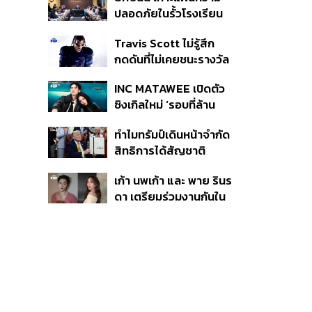
ก่อเหตุ เจ้าของร่วมรับผิด
ปลอดภัยในรั้วโรงเรียน
90 วัน ส่งนักสุขภาพจิต
Travis Scott ไม่รู้สึก
ดูแล-คุมเข้มคัดกรองสิ่ง
กดดันที่ไม่เคยชนะรางวัล
ผิดกฎหมาย
แกรมมี่ แม้มีชื่อเข้าชิงมา
INC MATAWEE เปิดตัว
แล้ว 10 ครั้ง
ซิงเกิลใหม่ ‘รอบที่ล้าน
(Loop)’ ที่ได้ เน PERSES
ทำไมทรัมป์เดินหน้าจำกัด
มาแสดงในมิวสิกวิดีโอ
สิทธิการได้สัญชาติ
อเมริกันโดยกำเนิดอีกครั้ง
เก้า นพเก้า และ พาย รินร
แม้ศาลสูงสุดเคยตัดสิน
ดา เตรียมร่วมงานกันใน
คัดค้าน
‘รสกาล Enchanted
Taste In Time’