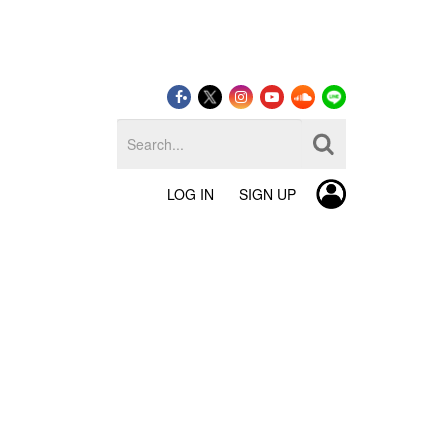
LOG IN
SIGN UP