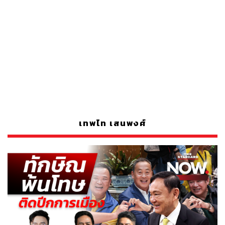
เทพไท เสนพงศ์