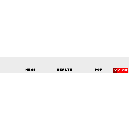
News
Wealth
Pop
Podcast
Video
Now
Opinion
Careers
Events
Privacy
About
Contact
Policy
FOR
ADVERTISING
MEMBERSHIP