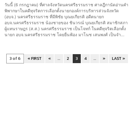
วันนี้ (6 กรกฎาคม) ที่ศาลจังหวัดนครศรีธรรมราช ศาลฎีกานัดอ่านคำ
พิพากษาในคดีทุจริตการเลือกตั้งนายกองค์การบริหารส่วนจังหวัด
(อบจ.) นครศรีธรรมราช ที่มีพิชัย บุณยเกียรติ อดีตนายก
อบจ.นครศรีธรรมราช น้องชายของ ชินวรณ์ บุณยเกียรติ สมาชิกสภา
ผู้แทนราษฎร (ส.ส.) นครศรีธรรมราช เป็นโจทก์ ในคดีทุจริตเลือกตั้ง
นายก อบจ.นครศรีธรรมราช โดยยื่นฟ้อง มาโนช เสนพงศ์ เป็นจำ...
3 of 6
« FIRST
«
...
2
3
4
...
»
LAST »