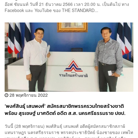
อ๊อฟ ชัยนนท์ วันที่ 21 ธันวาคม 2566 เวลา 20.00 น. เป็นต้นไป ทาง
Facebook และ YouTube ของ THE STANDARD...
28 พฤศจิกายน 2022
‘พงศ์สินธุ์ เสนพงศ์’ สมัครสมาชิกพรรครวมไทยสร้างชาติ
พร้อม สุรเชษฐ์ มาศดิตถ์ อดีต ส.ส. นครศรีธรรมราช ปชป.
หลายสมัย
วันนี้ (28 พฤศจิกายน) พงศ์สินธุ์ เสนพงศ์ อดีตผู้สมัครสมาชิกสภาผ้
แทนราษฎร นครศรีธรรมราช พรรคประชาธิปัตย์ น้องชายของ เทพไท