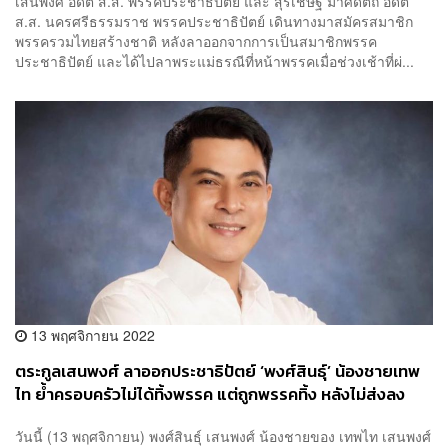
เสนพงศ์ อดีต ส.ส. พรรคประชาธิปัตย์ และ สุรเชษฐ์ มาศดิตถ์ อดีต
ส.ส. นครศรีธรรมราช พรรคประชาธิปัตย์ เดินทางมาสมัครสมาชิก
พรรครวมไทยสร้างชาติ หลังลาออกจากการเป็นสมาชิกพรรค
ประชาธิปัตย์ และได้ไปลาพระแม่ธรณีที่หน้าพรรคเมื่อช่วงเช้าที่ผ่...
13 พฤศจิกายน 2022
ตระกูลเสนพงศ์ ลาออกประชาธิปัตย์ ‘พงศ์สินธุ์’ น้องชายเทพ
ไท ย้ำครอบครัวไม่ได้ทิ้งพรรค แต่ถูกพรรคทิ้ง หลังไม่ส่งลง
ส.ส. สักเขต
วันนี้ (13 พฤศจิกายน) พงศ์สินธุ์ เสนพงศ์ น้องชายของ เทพไท เสนพงศ์