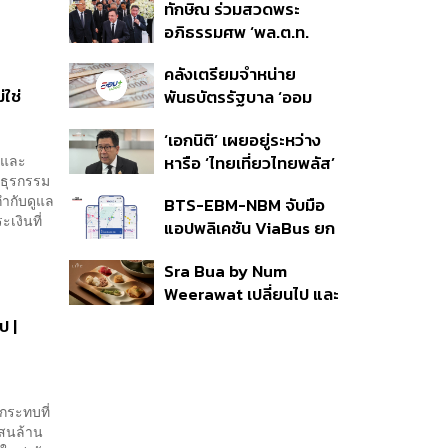
ทักษิณ ร่วมสวดพระ
ราย รอ ป.ป.ช. ขีดเส้นแล้ว
อภิธรรมศพ ‘พล.ต.ท.
เสร็จ 31 ส.ค.
ผ่อน’ บิดา ‘พักตร์พิไล ทวี
คลังเตรียมจำหน่าย
สิน’ สิริอายุ 103 ปี แกนนำ
ใช่
พันธบัตรรัฐบาล ‘ออม
เพื่อไทย-บุคคลหลาก
พลัส’ รอบถัดไป เร็วสุด 4
วงการร่วมอาลัย
‘เอกนิติ’ เผยอยู่ระหว่าง
ก.ย.นี้ อาจเพิ่มสัดส่วนการ
นและ
หารือ ‘ไทยเที่ยวไทยพลัส’
ขายแบบ Small Lot First
นธุรกรรม
มีสิทธิใช้งบจากเงินกู้ 4
มากขึ้น
กำกับดูแล
BTS-EBM-NBM จับมือ
แสนล้าน มั่นใจงบต่อ ‘ไทย
เงินที่
แอปพลิเคชัน ViaBus ยก
ช่วยไทย พลัส’ เฟส 2 มี
ระดับการติดตามตำแหน่ง
เพียงพอ
Sra Bua by Num
รถไฟฟ้า 3 สายแบบเรียล
Weerawat เปลี่ยนไป และ
ไทม์
นี่คือเหตุผลที่เราควรกลับ
ป |
ไปอีกครั้ง
กระทบที่
แสนล้าน