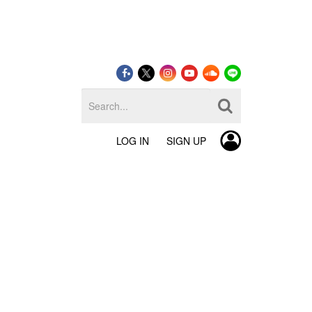
LOG IN
SIGN UP