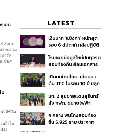
LATEST
ารเงิน
เงินบาท ‘แข็งค่า’ หนักสุด
et Zero
รอบ 6 สัปดาห์ หลังปฏิบัติ
พร้อมร่วม
การแทรกแซงเยนของ
งปารีส
โรมเผยข้อมูลใหม่ปมทุจริต
สหรัฐฯ-ญี่ปุ่น Standard
ซลเซียส
สอบท้องถิ่น ย้อนเอกสาร
Chartered เปิดเป้าสิ้นปีนี้
ประชุมปี 2567 พบชื่อ
จ่อแข็งต่อแตะ 32.50 บาท
เปิดบทใหม่ไทย-เมียนมา
อนุทิน จ่อสอบต่อเอี่ยว
ต่อดอลลาร์
ดัน JTC ในรอบ 10 ปี ปลุก
ตัดตอน ม.บูรพา หรือไม่
‘เส้นเลือดใหญ่’ ค้า
บใน
มท. 2 ลุยชายแดนสุรินทร์
ชายแดน ท่าเรือน้ำลึก
สั่ง กฟภ. ขยายไฟฟ้า
ทวาย
‘ปราสาทตาควาย–เนิน
วิถีชีวิต
ก กลาง ฟันโกงสอบท้อง
350’ เสริมความมั่นคง
ถิ่น 5,925 ราย ประกาศ
ชายแดน
รวมถึงใน
บัญชีใหม่ 7 ส.ค. ส่วน 97
ปรุง