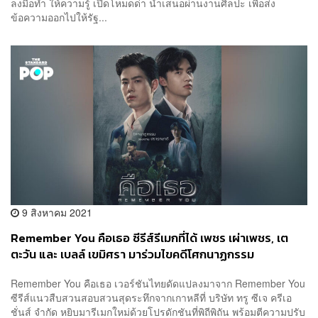
ลงมือทำ ให้ความรู้ เปิดโหมดด่า นำเสนอผ่านงานศิลปะ เพื่อส่ง
ข้อความออกไปให้รัฐ...
9 สิงหาคม 2021
Remember You คือเธอ ซีรีส์รีเมกที่ได้ เพชร เผ่าเพชร, เต
ตะวัน และ เบลล์ เขมิศรา มาร่วมไขคดีโศกนาฏกรรม
Remember You คือเธอ เวอร์ชันไทยดัดแปลงมาจาก Remember You
ซีรีส์แนวสืบสวนสอบสวนสุดระทึกจากเกาหลีที่ บริษัท ทรู ซีเจ ครีเอ
ชั่นส์ จำกัด หยิบมารีเมกใหม่ด้วยโปรดักชันที่พิถีพิถัน พร้อมตีความปรับ