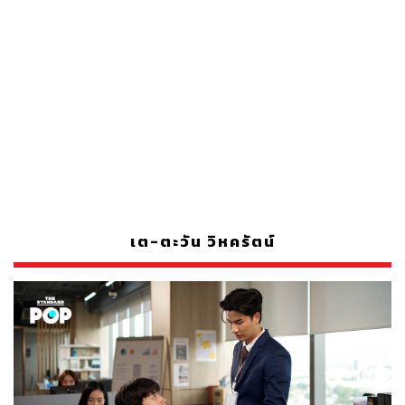
เต-ตะวัน วิหครัตน์