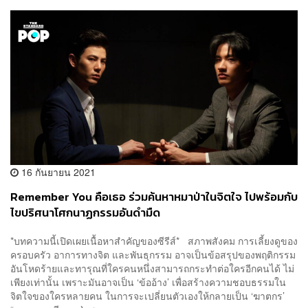
16 กันยายน 2021
Remember You คือเธอ ร่วมค้นหาหมาป่าในจิตใจ ไปพร้อมกับ
ไขปริศนาโศกนาฏกรรมอันดำมืด
*บทความนี้เปิดเผยเนื้อหาสำคัญของซีรีส์* สภาพสังคม การเลี้ยงดูของ
ครอบครัว อาการทางจิต และพันธุกรรม อาจเป็นข้อสรุปของพฤติกรรม
อันโหดร้ายและทารุณที่ใครคนหนึ่งสามารถกระทำต่อใครอีกคนได้ ไม่
เพียงเท่านั้น เพราะมันอาจเป็น ‘ข้ออ้าง’ เพื่อสร้างความชอบธรรมใน
จิตใจของใครหลายคน ในการจะเปลี่ยนตัวเองให้กลายเป็น ‘ฆาตกร’