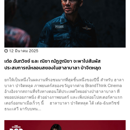
12 มีนาคม 2025
เต๋อ ฉันทวิชช์ และ ณิชา ณัฏฐณิชา จะพาไปสัมผัส
ประสบการณ์หลอนสยองในฮาลาบาลา ป่าจิตหลุด
ยกให้เป็นหนึ่งในผลงานที่รอชมมากที่สุดชิ้นหนึ่งของปีนี้ สำหรับ ฮาลา
บาลา ป่าจิตหลุด ภาพยนตร์สยองขวัญจากค่าย BrandThink Cinema
อ้างอิงจากสถานที่จริงทางตอนใต้ประเทศไทยอย่างป่าฮาลาบาลา ที่
ทยอยปล่อยภาพนิ่ง ตัวอย่างภาพยนตร์ และเพิ่งปล่อยโปสเตอร์คาแรก
เตอร์ออกมาเมื่อเร็วๆ นี้ ฮาลาบาลา ป่าจิตหลุด ได้ เต๋อ-ฉันทวิชช์
ธนะเสวี มารับบทน...