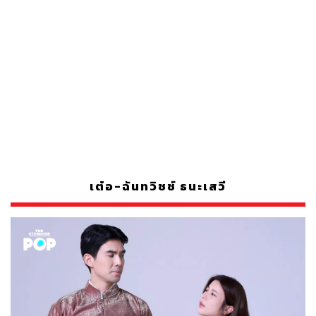
เต๋อ-ฉันทวิชช์ ธนะเสวี