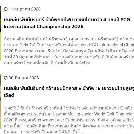
1 กรกฎาคม 2026
เฌอลีน พันน์นรินทร์ นำทัพกอล์ฟเยาวชนไทยคว้า 4 แชมป์ FCG
International Championship 2026
น้องเฌอลีน พันน์นรินทร์ ศรีชาพันธุ์ (ลูกสาว ภราดร ศรีชาพันธุ์) คว้าแช
ประเภท Girls 7-8 ในการแข่งขันกอล์ฟเยาวชน FCG International Cha
2026 ที่สนามพลา เมซา รีสอร์ต เมืองฟอลบรูค รัฐแคลิฟอร์เนีย สหรัฐอเมริ
วันที่ 30 มิถุนายนที่ผ่านมา น้องเฌอลีนจบการแข่งขัน 2 วันด้วยสกอร์รว
อันเดอร์พาร์ ขณะที่อันดับ 2 ร่วมเป็นนักกอล์ฟไท...
30 มีนาคม 2026
เฌอลีน พันน์นรินทร์ คว้าแชมป์คลาส E นำทัพ 16 เยาวชนไทยลุยจู
เวิลด์
‘เฌอลีน’ พันน์นรินทร์ ศรีชาพันธุ์ โชว์ฟอร์มเด่น คว้าแชมป์คลาส E หญิง
ตั๋วลุยศึกเยาวชนระดับโลก Uswing Mojing Junior World Golf Champio
2026 ที่สหรัฐอเมริกา จากการแข่งขันกอล์ฟรายการ “สิงห์-กรุงไทย จูเนียร
แชมเปี้ยน” รอบคัดเลือก ที่สนามรอยัลฮิลส์ฯ จังหวัดนครนายก ระหว่างวันท
มีนาคม การแข่งขันในคลาส C-D-E เป็นไ...