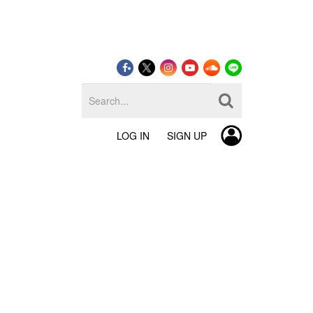
LOG IN
SIGN UP