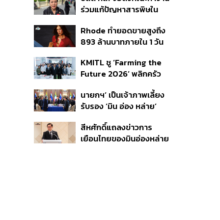
มรดกโลกปี 2570
ร่วมแก้ปัญหาสารพิษใน
แม่น้ำข้ามพรมแดนไทย-
Rhode ทำยอดขายสูงถึง
เมียนมา เล็งเริ่มถกนัดแรก
893 ล้านบาทภายใน 1 วัน
ส.ค.นี้
กับซัมเมอร์คอลเล็กชัน
KMITL ชู ‘Farming the
ล่าสุด
Future 2026’ พลิกครัว
โลก สู่เกษตร-อาหารยั่งยืน
นายกฯ’ เป็นเจ้าภาพเลี้ยง
ด้วย One Health
รับรอง ‘มิน อ่อง หล่าย’
พร้อมเชิญบิ๊กธุรกิจไทย
สีหศักดิ์แถลงข่าวการ
ร่วมงาน
เยือนไทยของมินอ่องหล่าย
ชี้หารือทวิภาคี ครอบคลุม
สร้างสรรค์ ตรงไปตรงมา
ย้ำต้องการให้เมียนมากลับ
สู่อาเซียน