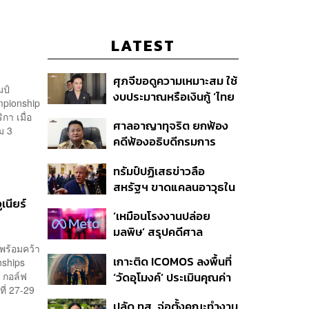
LATEST
ศุภจีขอดูความเหมาะสม ใช้
มป์
งบประมาณหรือเงินกู้ ‘ไทย
mpionship
เที่ยวไทยพลัส’ บอกหากมี
กา เมื่อ
ศาลอาญาทุจริต ยกฟ้อง
‘ไทยช่วยไทยพลัส เฟส 2’
ม 3
คดีฟ้องอธิบดีกรมการ
ไม่จำเป็นต้องออกพร้อมกัน
ปกครอง ชี้ย้าย ‘อดีตปลัด
ทรัมป์ปฏิเสธข่าวลือ
จังหวัดภูเก็ต’ ชอบด้วยขั้น
สหรัฐฯ ขาดแคลนอาวุธใน
ตอน
การทำสงครามกับอิหร่าน
เนียร์
‘เหมือนโรงงานปล่อย
เผยกำลังล่าตัวคนปล่อย
มลพิษ’ สรุปคดีศาล
ข่าว
นิวเม็กซิโก สั่งปรับ Meta ชี้
 พร้อมคว้า
เกาะติด ICOMOS ลงพื้นที่
nships
กระทบสุขภาพจิตเด็ก คุม
์ กอล์ฟ
‘วัดอุโมงค์’ ประเมินคุณค่า
เข้ม AI Chatbot
ี่ 27-29
ล้านนา ดันเชียงใหม่สู่
ปลัด ทส. จ่อตั้งคณะทำงาน