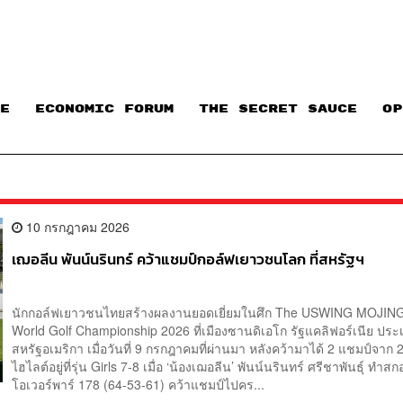
E
ECONOMIC FORUM
THE SECRET SAUCE​
OP
10 กรกฎาคม 2026
เฌอลีน พันน์นรินทร์ คว้าแชมป์กอล์ฟเยาวชนโลก ที่สหรัฐฯ
นักกอล์ฟเยาวชนไทยสร้างผลงานยอดเยี่ยมในศึก The USWING MOJING
World Golf Championship 2026 ที่เมืองซานดิเอโก รัฐแคลิฟอร์เนีย ประ
สหรัฐอเมริกา เมื่อวันที่ 9 กรกฎาคมที่ผ่านมา หลังคว้ามาได้ 2 แชมป์จาก 
ไฮไลต์อยู่ที่รุ่น Girls 7-8 เมื่อ ‘น้องเฌอลีน’ พันน์นรินทร์ ศรีชาพันธุ์ ทำส
โอเวอร์พาร์ 178 (64-53-61) คว้าแชมป์ไปคร...