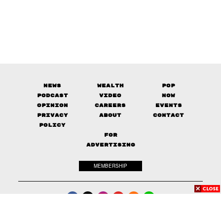
News
Wealth
Pop
Podcast
Video
Now
Opinion
Careers
Events
Privacy
About
Contact
Policy
FOR
ADVERTISING
MEMBERSHIP
© 2017-
2026
The Standard. All rights reserved.