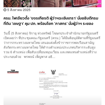
5 สิงหาคม 2025
ครม. ไฟเขียวตั้ง ‘ขจรเกียรติ ผู้ว่าฯฉะเชิงเทรา’ นั่งอธิบดีกรม
ที่ดิน ‘เชษฐา’ คุม ปภ. พร้อมโยก ‘ภาสกร’ นั่งผู้ว่าฯ ระยอง
วันนี้ (5 สิงหาคม) ​จิรายุ ห่วงทรัพย์ โฆษกประจำสำนักนายกรัฐมนตรี
เปิดเผยว่า ที่ประชุมคณะรัฐมนตรี (ครม.) ได้มีมติอนุมัติตามที่รัฐมนตรี
ว่าการกระทรวงมหาดไทย เสนอแต่งตั้งข้าราชการพลเรือนสามัญ
สังกัดกระทรวงมหาดไทย ให้ดำรงตำแหน่งประเภทบริหารระดับสูง
รวม 6 ตำแหน่ง เพื่อสับเปลี่ยนหมุนเวียน และทดแทนตำแหน่งที่ว่าง
ประกอบด้วย พรพจน์ เพ็ญพาส อธิ...