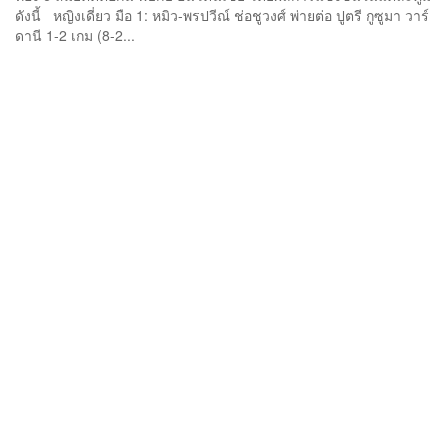
ดังนี้ หญิงเดี่ยว มือ 1: หมิว-พรปวีณ์ ช่อชูวงศ์ พ่ายต่อ ปูตรี กูซูมา วาร์
ดานี 1-2 เกม (8-2...