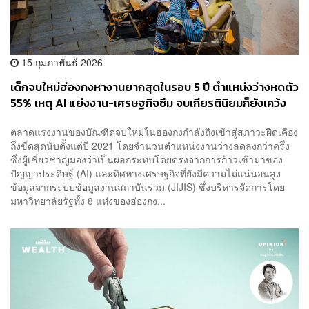
15 กุมภาพันธ์ 2026
เด็กจบใหม่ฮ่องกงหางานยากสุดในรอบ 5 ปี ตำแหน่งว่างหดตัว
55% เหตุ AI แย่งงาน-เศรษฐกิจซึม จบเกียรตินิยมก็ยังเคว้ง
ตลาดแรงงานของบัณฑิตจบใหม่ในฮ่องกงกำลังถึงเข้าสู่สภาวะฝืดเคือง
ถึงขีดสุดนับตั้งแต่ปี 2021 โดยจำนวนตำแหน่งงานว่างลดลงกว่าครึ่ง
ซึ่งผู้เชี่ยวชาญมองว่าเป็นผลกระทบโดยตรงจากการก้าวเข้ามาของ
ปัญญาประดิษฐ์ (AI) และทิศทางเศรษฐกิจที่ยังมีความไม่แน่นอนสูง
ข้อมูลจากระบบข้อมูลงานสถาบันร่วม (JIJIS) ซึ่งบริหารจัดการโดย
มหาวิทยาลัยรัฐทั้ง 8 แห่งของฮ่องกง...