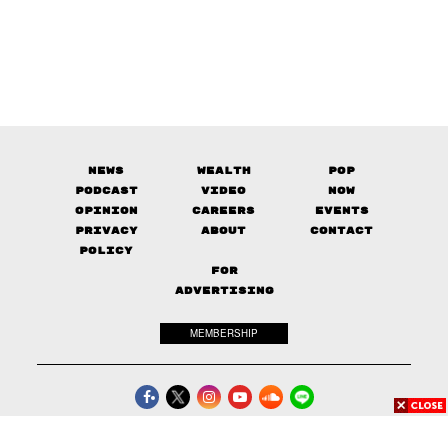
News
Wealth
Pop
Podcast
Video
Now
Opinion
Careers
Events
Privacy
About
Contact
Policy
FOR
ADVERTISING
MEMBERSHIP
© 2017-
2026
The Standard. All rights reserved.