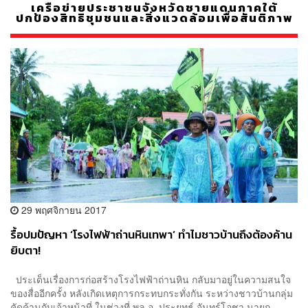
เครือข่ายประชาชนจังหวัดชายแดนภาคใต้
ปกป้องสิทธิชุมชนและสิ่งแวดล้อมเพื่อสันติภาพ
29 พฤศจิกายน 2017
รื้อปมปัญหา ‘โรงไฟฟ้าถ่านหินเทพา’ ทำไมชาวบ้านถึงต้องค้าน
ยิบตา!
ประเด็นเรื่องการก่อสร้างโรงไฟฟ้าถ่านหิน กลับมาอยู่ในความสนใจ
ของสื่ออีกครั้ง หลังเกิดเหตุการกระทบกระทั่งกัน ระหว่างชาวบ้านกลุ่ม
คัดค้านกับเจ้าหน้าที่ ในช่วงที่ พล.อ. ประยุทธ์ จันทร์โอชา นายก