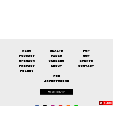
News
Wealth
Pop
Podcast
Video
Now
Opinion
Careers
Events
Privacy
About
Contact
Policy
FOR
ADVERTISING
MEMBERSHIP