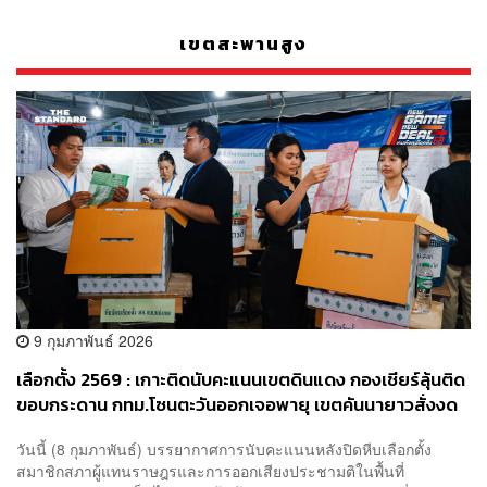
เขตสะพานสูง
9 กุมภาพันธ์ 2026
เลือกตั้ง 2569 : เกาะติดนับคะแนนเขตดินแดง กองเชียร์ลุ้นติด
ขอบกระดาน กทม.โซนตะวันออกเจอพายุ เขตคันนายาวสั่งงด
นับชั่วคราว กกต.เลื่อนรู้ผลเที่ยงคืน
วันนี้ (8 กุมภาพันธ์) บรรยากาศการนับคะแนนหลังปิดหีบเลือกตั้ง
สมาชิกสภาผู้แทนราษฎรและการออกเสียงประชามติในพื้นที่