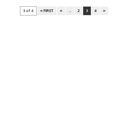
3 of 4
« FIRST
«
...
2
3
4
»