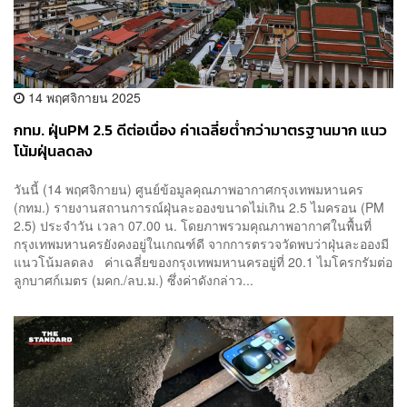
14 พฤศจิกายน 2025
กทม. ฝุ่นPM 2.5 ดีต่อเนื่อง ค่าเฉลี่ยต่ำกว่ามาตรฐานมาก แนว
โน้มฝุ่นลดลง
วันนี้ (14 พฤศจิกายน) ศูนย์ข้อมูลคุณภาพอากาศกรุงเทพมหานคร
(กทม.) รายงานสถานการณ์ฝุ่นละอองขนาดไม่เกิน 2.5 ไมครอน (PM
2.5) ประจำวัน เวลา 07.00 น. โดยภาพรวมคุณภาพอากาศในพื้นที่
กรุงเทพมหานครยังคงอยู่ในเกณฑ์ดี จากการตรวจวัดพบว่าฝุ่นละอองมี
แนวโน้มลดลง ค่าเฉลี่ยของกรุงเทพมหานครอยู่ที่ 20.1 ไมโครกรัมต่อ
ลูกบาศก์เมตร (มคก./ลบ.ม.) ซึ่งค่าดังกล่าว...