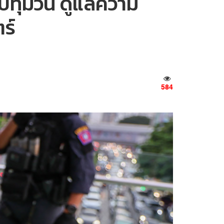
กปทุมวัน ดูแลความ
ร์
584