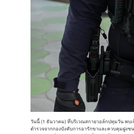
วันนี้ (1 ธันวาคม) ที่บริเวณ​สกายวอล์กปทุมวัน พ
ตำรวจจากกองบังคับการอารักขาและควบคุมฝูงชน (บ