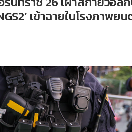
-อรินทราช 26 เฝ้าสกายวอล์
INGS2’ เข้าฉายในโรงภาพยนต