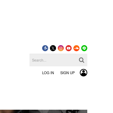
LOG IN
SIGN UP