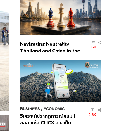
อินโดนีเซีย
Navigating Neutrality:
160
Thailand and China in the
Age of a New Global
Order
BUSINESS
/
ECONOMIC
2.6K
วิเคราะห์ปรากฏการณ์คนแห่
ขอสินเชื่อ CLICX อาจเป็น
เพียงยอดภูเขาน้ำแข็ง ของ