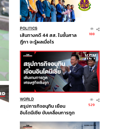
POLITICS
188
เส้นทางคดี 44 สส. ในชั้นศาล
ฎีกา จะรู้ผลเมื่อไร
WORLD
529
สรุปภารกิจอนุทิน เยือน
อินโดนีเซีย ขับเคลื่อนการทูต
เศรษฐกิจเชิงรุก ประกาศหุ้น
ส่วนยุทธศาสตร์ไทย –