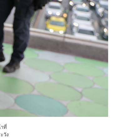
าที่
ะวัง