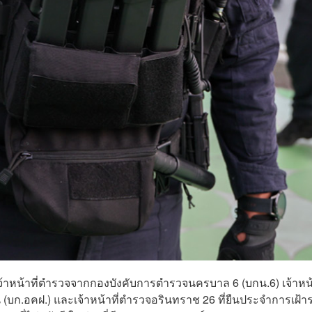
บเจ้าหน้าที่ตำรวจจากกองบังคับการตำรวจนครบาล 6 (บกน.6) เจ้าหน้
ก.อคฝ.) และเจ้าหน้าที่ตำรวจอรินทราช 26 ที่ยืนประจำการเฝ้าร