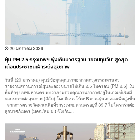
20 มกราคม 2026
ฝุ่น PM 2.5 กรุงเทพฯ พุ่งเกินมาตรฐาน ‘เขตปทุมวัน’ สูงสุด
เตือนประชาชนเฝ้าระวังสุขภาพ
วันนี้ (20 มกราคม) ศูนย์ข้อมูลคุณภาพอากาศกรุงเทพมหานคร
รายงานสถานการณ์ฝุ่นละอองขนาดไม่เกิน 2.5 ไมครอน (PM 2.5) ใน
พื้นที่กรุงเทพมหานคร พบว่าภาพรวมคุณภาพอากาศอยู่ในเกณฑ์เริ่มมี
ผลกระทบต่อสุขภาพ (สีส้ม) โดยมีแนวโน้มปริมาณฝุ่นละอองเพิ่มสูงขึ้น
จากการตรวจวัดค่าเฉลี่ยทั่วกรุงเทพมหานครอยู่ที่ 39.7 ไมโครกรัมต่อ
ลูกบาศก์เมตร (มคก./ลบ.ม.) ซึ่งเกิน...