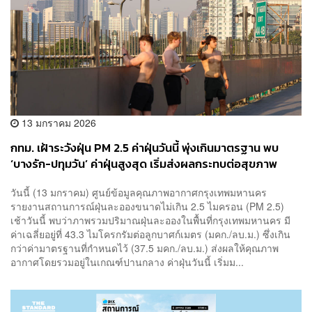
13 มกราคม 2026
กทม. เฝ้าระวังฝุ่น PM 2.5 ค่าฝุ่นวันนี้ พุ่งเกินมาตรฐาน พบ
‘บางรัก-ปทุมวัน’ ค่าฝุ่นสูงสุด เริ่มส่งผลกระทบต่อสุขภาพ
​วันนี้ (13 มกราคม) ศูนย์ข้อมูลคุณภาพอากาศกรุงเทพมหานคร
รายงานสถานการณ์ฝุ่นละอองขนาดไม่เกิน 2.5 ไมครอน (PM 2.5)
เช้าวันนี้ พบว่าภาพรวมปริมาณฝุ่นละอองในพื้นที่กรุงเทพมหานคร มี
ค่าเฉลี่ยอยู่ที่ 43.3 ไมโครกรัมต่อลูกบาศก์เมตร (มคก./ลบ.ม.) ซึ่งเกิน
กว่าค่ามาตรฐานที่กำหนดไว้ (37.5 มคก./ลบ.ม.) ส่งผลให้คุณภาพ
อากาศโดยรวมอยู่ในเกณฑ์ปานกลาง ค่าฝุ่นวันนี้ เริ่มม...