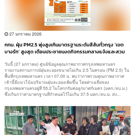
27 มกราคม 2026
กทม. ฝุ่น PM2.5 พุ่งสูงเกินมาตรฐานระดับสีส้มทั่วกรุง ‘เขต
บางรัก’ สูงสุด เตือนประชาชนงดกิจกรรมกลางแจ้งและสวม
หน้ากากป้องกัน
วันนี้ (27 มกราคม) ศูนย์ข้อมูลคุณภาพอากาศกรุงเทพมหานคร
รายงานสถานการณ์ฝุ่นละอองขนาดไม่เกิน 2.5 ไมครอน (PM 2.5) ใน
พื้นที่กรุงเทพมหานคร เวลา 07.00 น. พบว่าภาพรวมคุณภาพอากาศ
เช้านี้มีแนวโน้มปริมาณฝุ่นละอองเพิ่มขึ้น โดยค่าเฉลี่ยของ
กรุงเทพมหานครอยู่ที่ 55.2 ไมโครกรัมต่อลูกบาศก์เมตร (มคก./ลบ.ม.)
ซึ่งเกินกว่าค่ามาตรฐานที่กำหนดไว้ไม่เกิน 37.5 มคก./ลบ.ม. ส่ง...