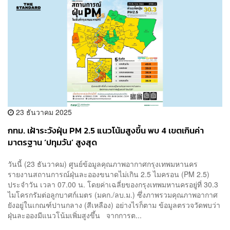
23 ธันวาคม 2025
กทม. เฝ้าระวังฝุ่น PM 2.5 แนวโน้มสูงขึ้น พบ 4 เขตเกินค่า
มาตรฐาน ‘ปทุมวัน’ สูงสุด
วันนี้ (23 ธันวาคม) ศูนย์ข้อมูลคุณภาพอากาศกรุงเทพมหานคร
รายงานสถานการณ์ฝุ่นละอองขนาดไม่เกิน 2.5 ไมครอน (PM 2.5)
ประจำวัน เวลา 07.00 น. โดยค่าเฉลี่ยของกรุงเทพมหานครอยู่ที่ 30.3
ไมโครกรัมต่อลูกบาศก์เมตร (มคก./ลบ.ม.) ซึ่งภาพรวมคุณภาพอากาศ
ยังอยู่ในเกณฑ์ปานกลาง (สีเหลือง) อย่างไรก็ตาม ข้อมูลตรวจวัดพบว่า
ฝุ่นละอองมีแนวโน้มเพิ่มสูงขึ้น จากการต...