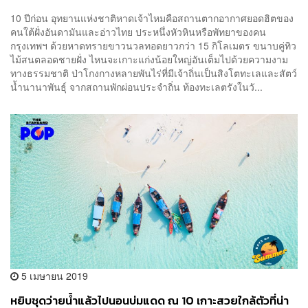
10 ปีก่อน อุทยานแห่งชาติหาดเจ้าไหมคือสถานตากอากาศยอดฮิตของ
คนใต้ฝั่งอันดามันและอ่าวไทย ประหนึ่งหัวหินหรือพัทยาของคน
กรุงเทพฯ ด้วยหาดทรายขาวนวลทอดยาวกว่า 15 กิโลเมตร ขนาบคู่ทิว
ไม้สนตลอดชายฝั่ง ไหนจะเกาะแก่งน้อยใหญ่อันเต็มไปด้วยความงาม
ทางธรรมชาติ ป่าโกงกางหลายพันไร่ที่มีเจ้าถิ่นเป็นสิงโตทะเลและสัตว์
น้ำนานาพันธุ์ จากสถานพักผ่อนประจำถิ่น ท้องทะเลตรังในวั...
5 เมษายน 2019
หยิบชุดว่ายน้ำแล้วไปนอนบ่มแดด ณ 10 เกาะสวยใกล้ตัวที่น่า