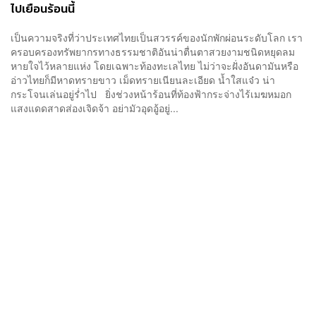
ไปเยือนร้อนนี้
เป็นความจริงที่ว่าประเทศไทยเป็นสวรรค์ของนักพักผ่อนระดับโลก เรา
ครอบครองทรัพยากรทางธรรมชาติอันน่าตื่นตาสวยงามชนิดหยุดลม
หายใจไว้หลายแห่ง โดยเฉพาะท้องทะเลไทย ไม่ว่าจะฝั่งอันดามันหรือ
อ่าวไทยก็มีหาดทรายขาว เม็ดทรายเนียนละเอียด น้ำใสแจ๋ว น่า
กระโจนเล่นอยู่ร่ำไป ยิ่งช่วงหน้าร้อนที่ท้องฟ้ากระจ่างไร้เมฆหมอก
แสงแดดสาดส่องเจิดจ้า อย่ามัวอุดอู้อยู่...