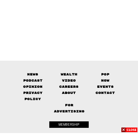
News
Wealth
Pop
Podcast
Video
Now
Opinion
Careers
Events
Privacy
About
Contact
Policy
FOR
ADVERTISING
MEMBERSHIP