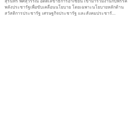
สุรินทร์ พิศสุวรรณ อดีตเลขาธิการอาเซียน เข้ามาร่วมงานกับพรรค
พลังประชารัฐเพื่อขับเคลื่อนนโยบาย โดยเฉพาะนโยบายหลักด้าน
สวัสดิการประชารัฐ เศรษฐกิจประชารัฐ และสังคมประชารั...