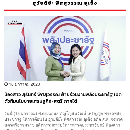
ฮูวัยดีย๊ะ พิศสุวรรณ อุเซ็ง
18 มกราคม 2023
น้องสาว สุรินทร์ พิศสุวรรณ ย้ายร่วมงานพลังประชารัฐ เปิด
ตัวทีมนโยบายเศรษฐกิจ-สตรี ภาคใต้
วันนี้ (18 มกราคม) ศ.ดร.นฤมล ภิญโญสินวัฒน์ เหรัญญิก พรรคพลัง
ประชารัฐ ให้การต้อนรับ ฮูวัยดีย๊ะ พิศสุวรรณ อุเซ็ง อดีต ส.ส. จังหวัด
นครศรีธรรมราช อดีตกรรมการบริหารพรรคประชาธิปัตย์ น้องสาว