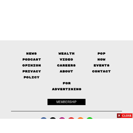
News
Wealth
Pop
Podcast
Video
Now
Opinion
Careers
Events
Privacy
About
Contact
Policy
FOR
ADVERTISING
MEMBERSHIP
© 2017-
2026
The Standard. All rights reserved.