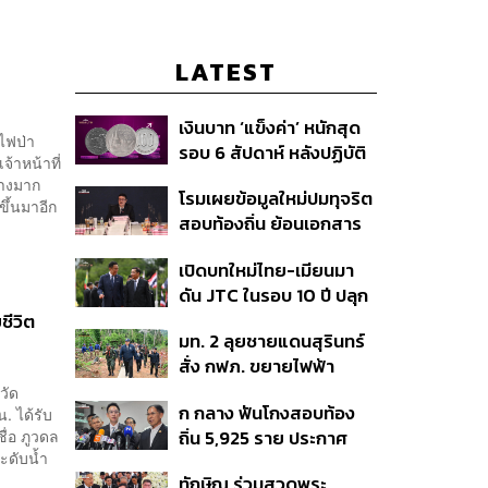
LATEST
เงินบาท ‘แข็งค่า’ หนักสุด
ะไฟป่า
รอบ 6 สัปดาห์ หลังปฏิบัติ
้าหน้าที่
การแทรกแซงเยนของ
่างมาก
โรมเผยข้อมูลใหม่ปมทุจริต
สหรัฐฯ-ญี่ปุ่น Standard
ขึ้นมาอีก
สอบท้องถิ่น ย้อนเอกสาร
Chartered เปิดเป้าสิ้นปีนี้
ประชุมปี 2567 พบชื่อ
จ่อแข็งต่อแตะ 32.50 บาท
เปิดบทใหม่ไทย-เมียนมา
อนุทิน จ่อสอบต่อเอี่ยว
ต่อดอลลาร์
ดัน JTC ในรอบ 10 ปี ปลุก
ตัดตอน ม.บูรพา หรือไม่
‘เส้นเลือดใหญ่’ ค้า
ชีวิต
มท. 2 ลุยชายแดนสุรินทร์
ชายแดน ท่าเรือน้ำลึก
สั่ง กฟภ. ขยายไฟฟ้า
ทวาย
‘ปราสาทตาควาย–เนิน
วัด
ก กลาง ฟันโกงสอบท้อง
. ได้รับ
350’ เสริมความมั่นคง
ื่อ ภูวดล
ถิ่น 5,925 ราย ประกาศ
ชายแดน
ระดับน้ำ
บัญชีใหม่ 7 ส.ค. ส่วน 97
ทักษิณ ร่วมสวดพระ