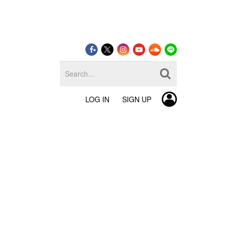
LOG IN
SIGN UP