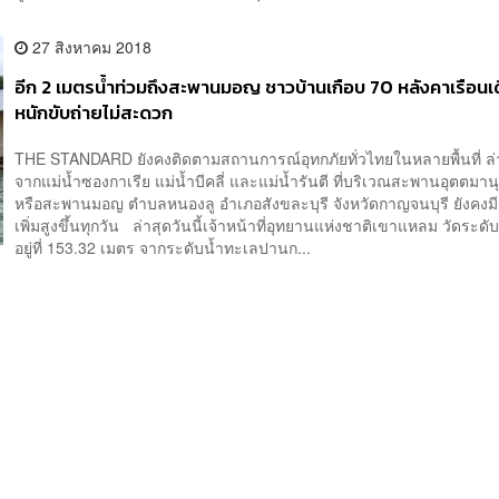
27 สิงหาคม 2018
อีก 2 เมตรน้ำท่วมถึงสะพานมอญ ชาวบ้านเกือบ 70 หลังคาเรือนเ
หนักขับถ่ายไม่สะดวก
THE STANDARD ยังคงติดตามสถานการณ์อุทกภัยทั่วไทยในหลายพื้นที่ ล่า
จากแม่น้ำซองกาเรีย แม่น้ำบีคลี่ และแม่น้ำรันตี ที่บริเวณสะพานอุตตมาน
หรือสะพานมอญ ตำบลหนองลู อำเภอสังขละบุรี จังหวัดกาญจนบุรี ยังคงมี
เพิ่มสูงขึ้นทุกวัน ล่าสุดวันนี้เจ้าหน้าที่อุทยานแห่งชาติเขาแหลม วัดระดั
อยู่ที่ 153.32 เมตร จากระดับน้ำทะเลปานก...