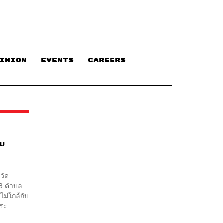
INION
EVENTS
CAREERS
ลม
หวัด
 13 ตำบล
ม่ใกล้กับ
พระ
.