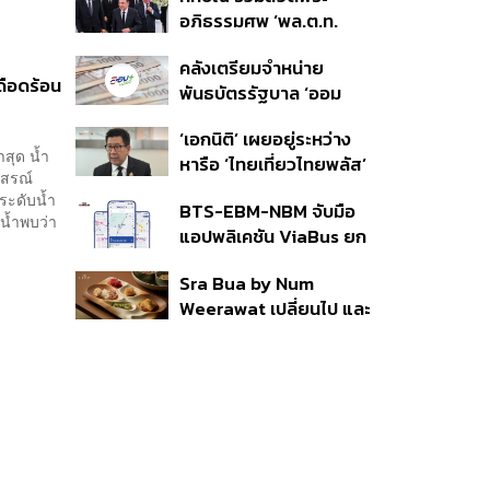
ราย รอ ป.ป.ช. ขีดเส้นแล้ว
อภิธรรมศพ ‘พล.ต.ท.
เสร็จ 31 ส.ค.
ผ่อน’ บิดา ‘พักตร์พิไล ทวี
คลังเตรียมจำหน่าย
สิน’ สิริอายุ 103 ปี แกนนำ
ดือดร้อน
พันธบัตรรัฐบาล ‘ออม
เพื่อไทย-บุคคลหลาก
พลัส’ รอบถัดไป เร็วสุด 4
วงการร่วมอาลัย
‘เอกนิติ’ เผยอยู่ระหว่าง
ก.ย.นี้ อาจเพิ่มสัดส่วนการ
สุด น้ำ
หารือ ‘ไทยเที่ยวไทยพลัส’
ขายแบบ Small Lot First
ุสรณ์
มีสิทธิใช้งบจากเงินกู้ 4
มากขึ้น
ระดับน้ำ
BTS-EBM-NBM จับมือ
แสนล้าน มั่นใจงบต่อ ‘ไทย
บน้ำพบว่า
แอปพลิเคชัน ViaBus ยก
ช่วยไทย พลัส’ เฟส 2 มี
ระดับการติดตามตำแหน่ง
เพียงพอ
Sra Bua by Num
รถไฟฟ้า 3 สายแบบเรียล
Weerawat เปลี่ยนไป และ
ไทม์
นี่คือเหตุผลที่เราควรกลับ
ไปอีกครั้ง