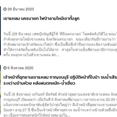
29 มีนาคม 2023
เขาแหลม นครนายก ไฟป่าลามไหม้เขาทั้งลูก
วันนี้ (29 มีนาคม) เฟซบุ๊กบัญชีผู้ใช้ ‘ที่นี่นครนายก’ โพสต์คลิปวิดีโอ ขณ
กำลังลุกลามไหม้เขาแหลม จังหวัดนครนายก ขณะเดียวกันมีรายงานว่า เจ
กำลังพยายามเข้าสกัดแนวไฟป่า ซึ่งเป็นพื้นที่เข้าถึงยากและมีความชันอย
ทำให้การสกัดกั้นเพลิงเป็นไปได้ยาก ล่าสุดในช่วงเย็นที่ผ่านมามีการปะทุ
ครั้ง จนลุกลามไปทั่วเขาแหลม &n...
6 สิงหาคม 2020
เจ้าหน้าที่อุทยานเขาแหลม กาญจนบุรี ปฏิบัติหน้าที่ในป่า จมน้ำเสีย
ระหว่างข้ามห้วย หลังฝนตกหนัก-น้ำเชี่ยว
วันนี้ (6 สิงหาคม) เทวินทร์ มีทรัพย์ หัวหน้าอุทยานแห่งชาติเขาแหลม จังห
กาญจนบุรี เปิดเผยว่า เมื่อวันที่ 5 สิงหาคมที่ผ่านมา เวลาประมาณ 22.00 น
แจ้งจากทางเขตรักษาพันธุ์สัตว์ป่าทุ่งใหญ่ว่า มีเจ้าหน้าที่อุทยานเขาแหลมช
ป้องสา อายุ 27 ปี​ ซึ่งเป็นเจ้าหน้าที่สายตรวจ จมน้ำระหว่างข้ามห้วยซึ่งมี
สูง เนื่องจากฝนตกหนักใกล้หน่วยพะบุ่งใน...