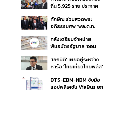
350’ เสริมความมั่นคง
ถิ่น 5,925 ราย ประกาศ
ชายแดน
บัญชีใหม่ 7 ส.ค. ส่วน 97
ทักษิณ ร่วมสวดพระ
ราย รอ ป.ป.ช. ขีดเส้นแล้ว
อภิธรรมศพ ‘พล.ต.ท.
เสร็จ 31 ส.ค.
ผ่อน’ บิดา ‘พักตร์พิไล ทวี
คลังเตรียมจำหน่าย
สิน’ สิริอายุ 103 ปี แกนนำ
พันธบัตรรัฐบาล ‘ออม
เพื่อไทย-บุคคลหลาก
พลัส’ รอบถัดไป เร็วสุด 4
วงการร่วมอาลัย
‘เอกนิติ’ เผยอยู่ระหว่าง
ก.ย.นี้ อาจเพิ่มสัดส่วนการ
หารือ ‘ไทยเที่ยวไทยพลัส’
ขายแบบ Small Lot First
มีสิทธิใช้งบจากเงินกู้ 4
มากขึ้น
BTS-EBM-NBM จับมือ
แสนล้าน มั่นใจงบต่อ ‘ไทย
แอปพลิเคชัน ViaBus ยก
ช่วยไทย พลัส’ เฟส 2 มี
ระดับการติดตามตำแหน่ง
เพียงพอ
รถไฟฟ้า 3 สายแบบเรียล
ไทม์