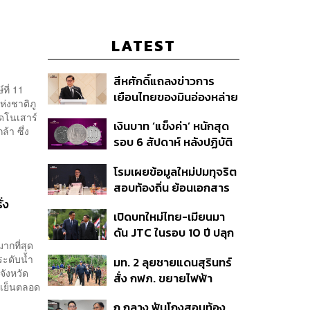
LATEST
ี
สีหศักดิ์แถลงข่าวการ
ที่ 11
เยือนไทยของมินอ่องหล่าย
ห่งชาติภู
ชี้หารือทวิภาคี ครอบคลุม
ไดโนเสาร์
เงินบาท ‘แข็งค่า’ หนักสุด
สร้างสรรค์ ตรงไปตรงมา
้า ซึ่ง
รอบ 6 สัปดาห์ หลังปฏิบัติ
ย้ำต้องการให้เมียนมากลับ
การแทรกแซงเยนของ
สู่อาเซียน
โรมเผยข้อมูลใหม่ปมทุจริต
สหรัฐฯ-ญี่ปุ่น Standard
สอบท้องถิ่น ย้อนเอกสาร
Chartered เปิดเป้าสิ้นปีนี้
ประชุมปี 2567 พบชื่อ
่ง
จ่อแข็งต่อแตะ 32.50 บาท
เปิดบทใหม่ไทย-เมียนมา
อนุทิน จ่อสอบต่อเอี่ยว
ต่อดอลลาร์
ดัน JTC ในรอบ 10 ปี ปลุก
ตัดตอน ม.บูรพา หรือไม่
มากที่สุด
‘เส้นเลือดใหญ่’ ค้า
ระดับน้ำ
มท. 2 ลุยชายแดนสุรินทร์
ชายแดน ท่าเรือน้ำลึก
จังหวัด
สั่ง กฟภ. ขยายไฟฟ้า
ทวาย
ศเย็นตลอด
‘ปราสาทตาควาย–เนิน
ก กลาง ฟันโกงสอบท้อง