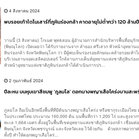
4 สิงหาคม 2024
พบรอยเท้าไดโนเสาร์ที่ภูหินร่องกล้า คาดอายุไม่ต่ำกว่า 120 ล้านป
วานนี้ (3 สิงหาคม) โกเมศ พุทธสอน ผู้อำนวยการสำนักบริหารพื้นที่อนุรักษ์
(พิษณุโลก) เปิดเผยว่า ได้รับรายงานจาก ลำยอง ศรีเสวก หัวหน้าอุทยานแ
หินร่องกล้า จังหวัดพิษณุโลก ว่า มีผู้พบเห็นร่องรอยลักษณะคล้ายรอยเท้า
บริเวณลานจอดเฮลิคอปเตอร์ ใกล้ลานกางเต็นท์อุทยานแห่งชาติภูหินร่องกล
หัวหน้าอุทยานแห่งชาติภูหินร่องกล้าได้ดำเนินการปร...
2 กุมภาพันธ์ 2024
ปีละหน บนหุบเขาสีชมพู ‘ภูลมโล’ ดอกนางพญาเสือโคร่งบานสะพรั
ภูลมโล ถือเป็นอีกหนึ่งพื้นที่ที่มีต้นนางพญาเสือโคร่ง หรือซากุระเมืองไทย 
ในประเทศไทย ประมาณ 160,000 ต้น บนพื้นที่กว่า 1,200 ไร่ และสูงจาก
ทะเล 1,664 เมตร ตั้งอยู่ในพื้นที่เขตอุทยานแห่งชาติภูหินร่องกล้า เชื่อมต่อ
พิษณุโลก จังหวัดเพชรบูรณ์ และจังหวัดเลย ไว้ด้วยกัน ด้วยสภาพอากา
ทั้งปี ทำให้ดอกพญาเสือโคร่...