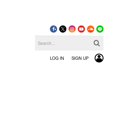
LOG IN
SIGN UP