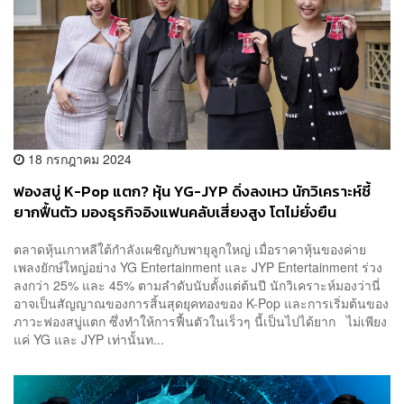
18 กรกฎาคม 2024
ฟองสบู่ K-Pop แตก? หุ้น YG-JYP ดิ่งลงเหว นักวิเคราะห์ชี้
ยากฟื้นตัว มองธุรกิจอิงแฟนคลับเสี่ยงสูง โตไม่ยั่งยืน
ตลาดหุ้นเกาหลีใต้กำลังเผชิญกับพายุลูกใหญ่ เมื่อราคาหุ้นของค่าย
เพลงยักษ์ใหญ่อย่าง YG Entertainment และ JYP Entertainment ร่วง
ลงกว่า 25% และ 45% ตามลำดับนับตั้งแต่ต้นปี นักวิเคราะห์มองว่านี่
อาจเป็นสัญญาณของการสิ้นสุดยุคทองของ K-Pop และการเริ่มต้นของ
ภาวะฟองสบู่แตก ซึ่งทำให้การฟื้นตัวในเร็วๆ นี้เป็นไปได้ยาก ไม่เพียง
แค่ YG และ JYP เท่านั้นท...