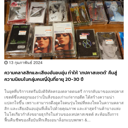
13 กุมภาพันธ์ 2024
ความคลาสสิกและเสียงอันอบอุ่น ทำให้ ‘เทปคาสเซตต์’ คืนสู่
ความนิยมในกลุ่มคนญี่ปุ่นที่อายุ 20-30 ปี
ในยุคที่บริการสตรีมมิงดิจิทัลครองตลาดดนตรี การกลับมาของเทปคาส
เซตต์ซึ่งเคยถูกมองว่าเป็นสิ่งของเก่าแก่จากอดีต ได้สร้างความน่า
แปลกใจขึ้น เพราะสามารถดึงดูดใจคนรุ่นใหม่ที่หลงใหลในความคลาส
สิก และเสียงอันอบอุ่นที่เต็มไปด้วยคุณภาพ และล่าสุดร้านค้าบางแห่ง
ในโตเกียวกำลังขยายธุรกิจในส่วนของเทปคาสเซตต์ สะท้อนถึงการ
ฟื้นคืนชีพของสื่อบันทึกเสียงอนาล็อกแบบพกพา &...