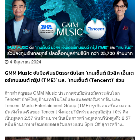
4 มิถุนายน 2024
GMM Music จับมือพันธมิตรระดับโลก ‘เทนเซ็นต์ มิวสิค เอ็นเต
อร์เทนเมนต์ กรุ๊ป (TME)’ และ ‘เทนเซ็นต์ (Tencent)’ ร่วม
ลงทุนเชิงกลยุทธ์เสริมแกร่งแผน Spin-Off ปลดล็อกมูลค่า
ก้าวสำคัญของ GMM Music ประกาศจับมือพันธมิตรระดับโลก
บริษัทกว่า 25,700 ล้านบาท สู่การสร้าง New Music
Tencent ยักษ์ใหญ่ด้านเทคโนโลยีและแพลตฟอร์มจากจีน และ
Economy ของไทยให้เติบโตอย่างยั่งยืน
Tencent Music Entertainment Group (TME) ธุรกิจดนตรีและความ
บันเทิงในเครือของ Tencent ทั้งสองบริษัทร่วมลงทุนถือหุ้น 10% คิด
เป็นมูลค่า 2.57 พันล้านบาท นับเป็นการสร้างมูลค่าบริษัทสูงถึง 2.57
หมื่นล้านบาท พร้อมต่อยอดเสริมแกร่งแผน Spin-Off สู่การสร้าง...