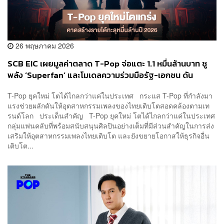
26 พฤษภาคม 2026
SCB EIC เผยมูลค่าตลาด T-Pop จ่อแตะ 1.1 หมื่นล้านบาท ชู
พลัง ‘Superfan’ และโมเดลความร่วมมือรัฐ-เอกชน ดัน
เศรษฐกิจสร้างสรรค์
T-Pop ยุคใหม่ โตได้ไกลกว่าแค่ในประเทศ กระแส T-Pop ที่กำลังมา
แรงช่วยผลักดันให้อุตสาหกรรมเพลงของไทยเติบโตสอดคล้องตามเท
รนด์โลก ประเด็นสำคัญ T-Pop ยุคใหม่ โตได้ไกลกว่าแค่ในประเทศ
กลุ่มแฟนคลับที่พร้อมสนับสนุนศิลปินอย่างเต็มที่มีส่วนสำคัญในการส่ง
เสริมให้อุตสาหกรรมเพลงไทยเติบโต และยังขยายโอกาสให้ธุรกิจอื่น
เติบโต...