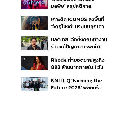
เผยกำลังล่าตัวคนปล่อย
มลพิษ’ สรุปคดีศาล
ข่าว
นิวเม็กซิโก สั่งปรับ Meta ชี้
เกาะติด ICOMOS ลงพื้นที่
กระทบสุขภาพจิตเด็ก คุม
‘วัดอุโมงค์’ ประเมินคุณค่า
เข้ม AI Chatbot
ล้านนา ดันเชียงใหม่สู่
ปลัด ทส. จ่อตั้งคณะทำงาน
มรดกโลกปี 2570
ร่วมแก้ปัญหาสารพิษใน
แม่น้ำข้ามพรมแดนไทย-
Rhode ทำยอดขายสูงถึง
เมียนมา เล็งเริ่มถกนัดแรก
893 ล้านบาทภายใน 1 วัน
ส.ค.นี้
กับซัมเมอร์คอลเล็กชัน
KMITL ชู ‘Farming the
ล่าสุด
Future 2026’ พลิกครัว
โลก สู่เกษตร-อาหารยั่งยืน
ด้วย One Health