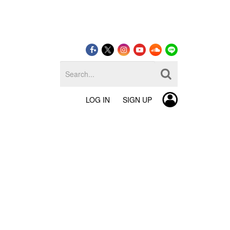
LOG IN
SIGN UP