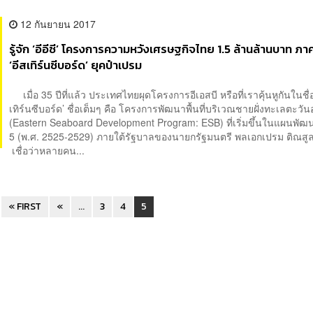
12 กันยายน 2017
รู้จัก ‘อีอีซี’ โครงการความหวังเศรษฐกิจไทย 1.5 ล้านล้านบาท ภ
‘อีสเทิร์นซีบอร์ด’ ยุคป๋าเปรม
เมื่อ 35 ปีที่แล้ว ประเทศไทยผุดโครงการอีเอสบี หรือที่เราคุ้นหูกันในชื่อ
เทิร์นซีบอร์ด’ ชื่อเต็มๆ คือ โครงการพัฒนาพื้นที่บริเวณชายฝั่งทะเลตะวั
(Eastern Seaboard Development Program: ESB) ที่เริ่มขึ้นในแผนพัฒน
5 (พ.ศ. 2525-2529) ภายใต้รัฐบาลของนายกรัฐมนตรี พลเอกเปรม ติณ
เชื่อว่าหลายคน...
« FIRST
«
...
3
4
5