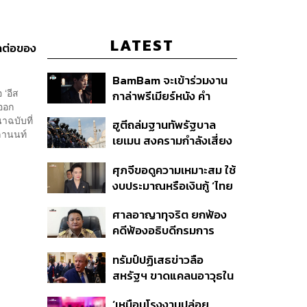
LATEST
าคต่อของ
BamBam จะเข้าร่วมงาน
 ‘อีส
กาล่าพรีเมียร์หนัง คำ
นออก
สารภาพของหมอผี
าฉบับที่
ฮูตีถล่มฐานทัพรัฐบาล
สูลานนท์
เยเมน สงครามกำลังเสี่ยง
ปะทุอีกครั้งหรือไม่?
ศุภจีขอดูความเหมาะสม ใช้
งบประมาณหรือเงินกู้ ‘ไทย
เที่ยวไทยพลัส’ บอกหากมี
ศาลอาญาทุจริต ยกฟ้อง
‘ไทยช่วยไทยพลัส เฟส 2’
คดีฟ้องอธิบดีกรมการ
ไม่จำเป็นต้องออกพร้อมกัน
ปกครอง ชี้ย้าย ‘อดีตปลัด
ทรัมป์ปฏิเสธข่าวลือ
จังหวัดภูเก็ต’ ชอบด้วยขั้น
สหรัฐฯ ขาดแคลนอาวุธใน
ตอน
การทำสงครามกับอิหร่าน
‘เหมือนโรงงานปล่อย