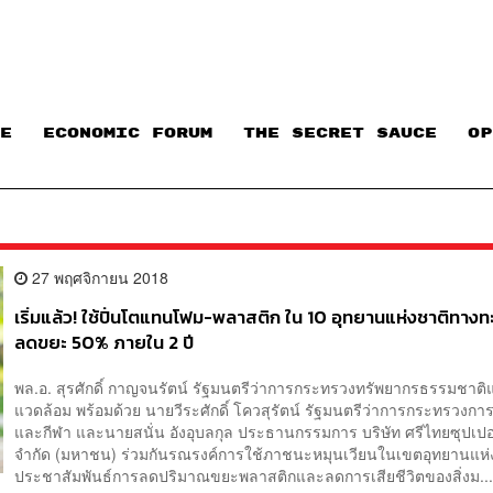
E
ECONOMIC FORUM
THE SECRET SAUCE​
OP
27 พฤศจิกายน 2018
เริ่มแล้ว! ใช้ปิ่นโตแทนโฟม-พลาสติก ใน 10 อุทยานแห่งชาติทางทะ
ลดขยะ 50% ภายใน 2 ปี
พล.อ. สุรศักดิ์ กาญจนรัตน์ รัฐมนตรีว่าการกระทรวงทรัพยากรธรรมชาติแ
แวดล้อม พร้อมด้วย นายวีระศักดิ์ โควสุรัตน์ รัฐมนตรีว่าการกระทรวงการท
และกีฬา และนายสนั่น อังอุบลกุล ประธานกรรมการ บริษัท ศรีไทยซุปเปอ
จำกัด (มหาชน) ร่วมกันรณรงค์การใช้ภาชนะหมุนเวียนในเขตอุทยานแห่งช
ประชาสัมพันธ์การลดปริมาณขยะพลาสติกและลดการเสียชีวิตของสิ่งม..